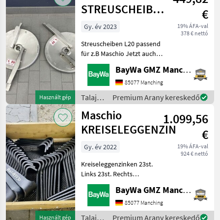
STREUSCHEIBEN
€
L20
Gy. év 2023
19% ÁFA-val
378 € nettó
Streuscheiben L20 passend
für z.B Maschio Jetzt auch
über WhatsApp erreichbar:
BayWa GMZ Manching
0049 151 16 17 47 63
Talajművelő gépek Egyéb
85077 Manching
talajművelő gépek
Talajművelő
Premium Arany kereskedő
Használt gép
gépek /
Maschio
1.099,56
Maschio
KREISELEGGENZINKEN
€
Gy. év 2022
19% ÁFA-val
924 € nettó
Kreiseleggenzinken 23st.
Links 23st. Rechts
Vergleichsnummer
BayWa GMZ Manching
M36100211 ( 23st. )
M36100210 ( 23st. ) passend
85077 Manching
für z.B Aquila Jetzt auch
Talajművelő
Premium Arany kereskedő
Használt gép