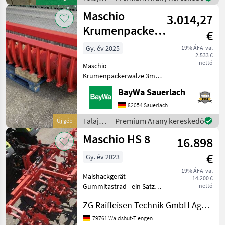
über WhatsApp erreichbar:
gépek /
Maschio
0049
3.014,27
Maschio
Krumenpackerwalze
€
3m zu DM/DC
Gy. év 2025
19% ÁFA-val
2.533 €
nettó
Maschio
Krumenpackerwalze 3m
Arbeitsbreite passend zu
BayWa Sauerlach
Maschio DM/DC (3m
Kreiselegge) Talajművelő
82054 Sauerlach
gépek Egyéb talajművelő
Talajművelő
Premium Arany kereskedő
Új gép
gépek
gépek /
Maschio HS 8
16.898
Maschio
€
Gy. év 2023
19% ÁFA-val
Maishackgerät -
14.200 €
Gummitastrad - ein Satz
nettó
starre Stützräder (2 Stück) -
ZG Raiffeisen Technik GmbH Agrartechnik Tiengen
Frontanbau bock HS mit
Kompaktrahmen - mit
79761 Waldshut-Tiengen