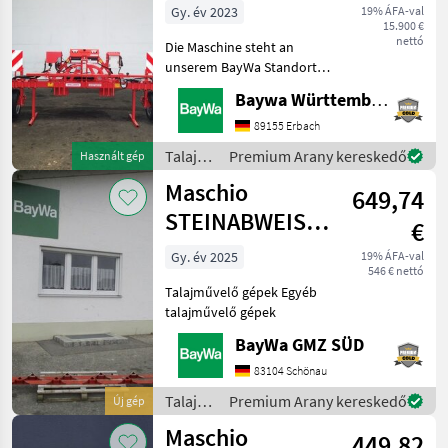
GASPARDO
Gy. év 2023
19% ÁFA-val
15.900 €
VERSCHIE
nettó
Die Maschine steht an
unserem BayWa Standort in
DE-89155 Erbach.Gerne
Baywa Württemberg
steht Ihnen Herr Straub
unter Tel.: 07305 173 52 für
89155 Erbach
Ihre Anfrage zur
Talajművelő
Premium Arany kereskedő
Használt gép
Verfügung!Maschio Intelli
gépek /
Maschio
649,74
Maschio
STEINABWEISER
€
# 292
Gy. év 2025
19% ÁFA-val
546 € nettó
Talajművelő gépek Egyéb
talajművelő gépek
BayWa GMZ SÜD
83104 Schönau
Talajművelő
Premium Arany kereskedő
Új gép
gépek /
Maschio
449,82
Maschio