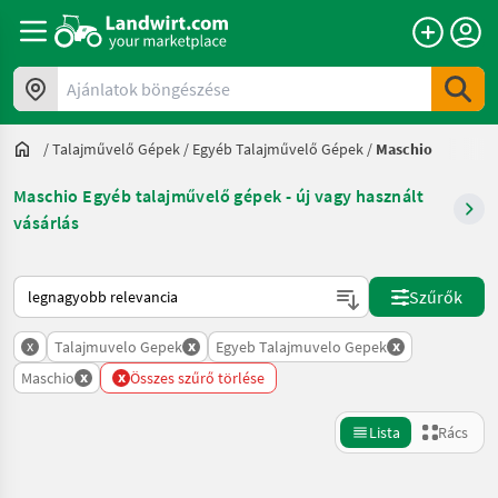
Ajánlatok böngészése
/
Talajművelő Gépek
/
Egyéb Talajművelő Gépek
/
Maschio
Maschio Egyéb talajművelő gépek - új vagy használt
vásárlás
Így van sorba rendezve a Landwirt.com-on
Szűrők
x
x
x
Talajmuvelo Gepek
Egyeb Talajmuvelo Gepek
x
x
Maschio
Összes szűrő törlése
Lista
Rács