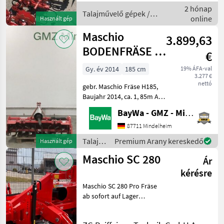
verlängerter
2 hónap
Unterlenkeraufnahme -
Talajművelő gépek /
online
Használt gép
Paar gezackte Sch
Maschio
Maschio
3.899,63
BODENFRÄSE H-
€
185
Gy. év 2014
185 cm
19% ÁFA-val
3.277 €
nettó
gebr. Maschio Fräse H185,
Baujahr 2014, ca. 1, 85m AB,
robuster Rahmen,
BayWa - GMZ - Mindelheim
Tiefenverstellung über
seitliche
87711 Mindelheim
Zahnstangenkufen, max.
Talajművelő
Premium Arany kereskedő
Használt gép
Arbeitstiefe 22cm,
gépek /
Maschio SC 280
Rückblech über federneinz
Ár
Maschio
kérésre
Maschio SC 280 Pro Fräse
ab sofort auf Lager
verfügbar Arbeitsbreite 2,
85 m, für Schlepper bis 170