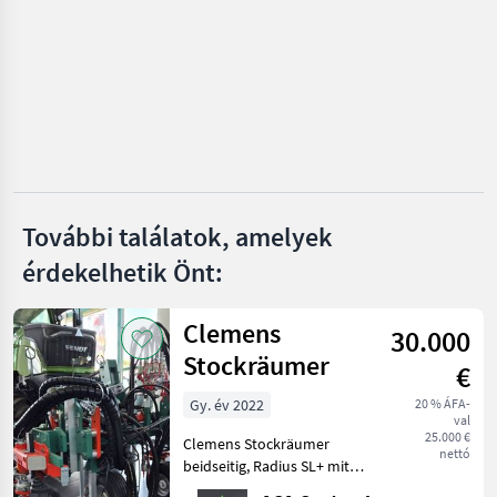
Olmi
Pellenc
CFS
KMS Rinklin
További találatok, amelyek
Provitis
érdekelhetik Önt:
Mind a 8
megjelenítése
Clemens
30.000
MARKETPLACE
Stockräumer
€
Kereskedői
Marketplace
Apróhirdetések
Gy. év 2022
20 % ÁFA-
ajánlatok
val
25.000 €
Clemens Stockräumer
nettó
beidseitig, Radius SL+ mit
Zinkenkreisel, SB 2