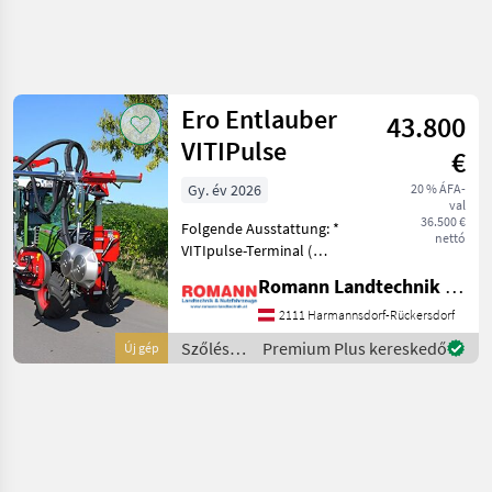
Keresés
pontosítása
Ero Entlauber
43.800
Kategória
Ország
Szűrők
4
1
VITIPulse
€
Gy. év 2026
20 % ÁFA-
1 eredmény
AKTUÁLIS
Visszaállítás
val
ÚTVONAL
megjelenítése
36.500 €
Folgende Ausstattung: *
nettó
Mezőgazdasági
VITIpulse-Terminal (
gépek/eszközök
Anzeige und
Romann Landtechnik & Nutzfahrzeuge e.U.
Szoleszeti
Überwachnung von
Gepek
Luftdruck, Öltemperatur
2111 Harmannsdorf-Rückersdorf
des Kompressors und
Lombtalanito
Szőlészeti
Premium Plus kereskedő
Új gép
Gepek
Einstellung der
gépek /
Rotordrehzahl) * Doppelt
Ero
Ero
wirken
KATEGÓRIA
KIVÁLASZTÁSA
Ero