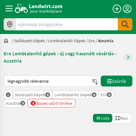
Ajánlatok böngészése
/
Szőlészeti Gépek
/
Lombtalanító Gépek
/
Ero
/
Ausztria
Ero Lombtalanító gépek - új vagy használt vásárlás -
Ausztria
Így van sorba rendezve a Landwirt.com-on
Szűrők
x
x
x
x
Szoleszeti Gepek
Lombtalanito Gepek
Ero
x
x
Ausztria
Összes szűrő törlése
Lista
Rács