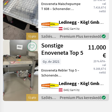
Enoveneta Maischepumpe
val
7.416,67 €
T 608 – Schonender
nettó
Maischetransport mit
Exzenterschnecken-
Ledinegg - Kögl GmbH - Obst- und Weinbautechnik
Technologie, Baujahr 2026
Beschreibung: Die
8462 Gamlitz
Enoveneta Maischepumpe
Szőlészeti
Premium Plus kereskedő
Új gép
T 608 aus dem
gépek /
Sonstige
11.000
Enoveneta
Enoveneta Top 5
€
Gy. év 2021
20 % ÁFA-
val
9.166,67 €
Enoveneta Rebler Top 5 –
nettó
Schonende
Abbeermaschine mit
Ledinegg - Kögl GmbH - Obst- und Weinbautechnik
herausragendem Preis-
Leistungs-Verhältnis
8462 Gamlitz
Beschreibung: Der
Szőlészeti
Premium Plus kereskedő
Új gép
Enoveneta Rebler Top 5 ist
gépek /
eine kompakte, hochw
Sonstige