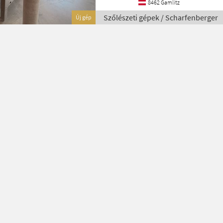
8462 Gamlitz
Szőlészeti gépek / Scharfenberger
Új gép