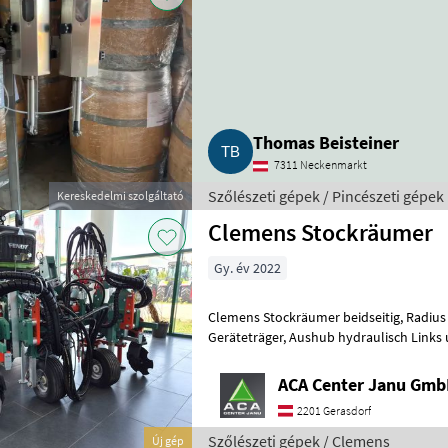
Thomas Beisteiner
7311 Neckenmarkt
Szőlészeti gépek / Pincészeti gépek
Kereskedelmi szolgáltató
Clemens Stockräumer
Gy. év 2022
Clemens Stockräumer beidseitig, Radius SL+ mit Zinkenkreisel, SB 2
Geräteträger, Aushub hydraulisch Links und Rechts, Arbeitsbreite
2400 - 3400 mm, inkl. Ventilblock
ACA Center Janu Gm
2201 Gerasdorf
Szőlészeti gépek / Clemens
Új gép