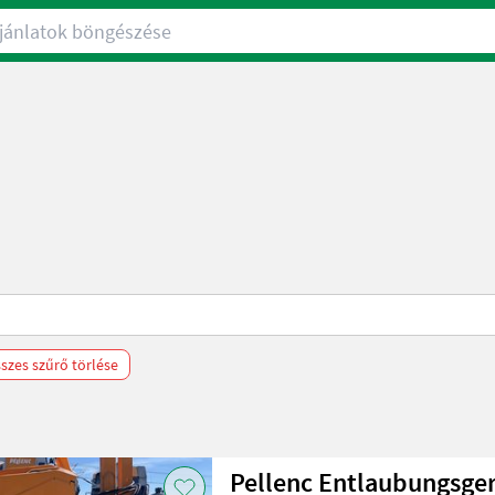
nlatok böngészése
szes szűrő törlése
Pellenc Entlaubungsger