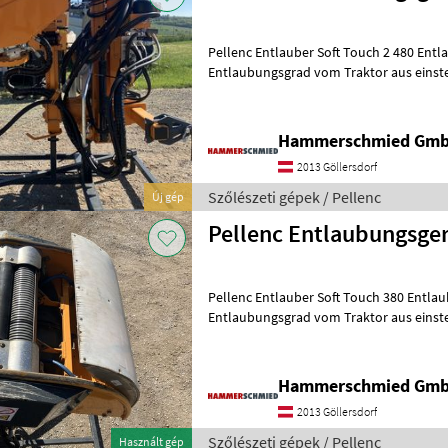
Pellenc Entlauber Soft Touch 2 480 E
Entlaubungsgrad vom Traktor aus einst
Fahrgeschwindigkeiten möglich Entla
Hammerschmied Gm
2013 Göllersdorf
Szőlészeti gépek / Pellenc
Új gép
Pellenc Entlaubungsger
Pellenc Entlauber Soft Touch 380 Ent
Entlaubungsgrad vom Traktor aus einst
Fahrgeschwindigkeiten möglich Entla
Hammerschmied Gm
2013 Göllersdorf
Szőlészeti gépek / Pellenc
Használt gép