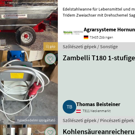
Edelstahlwanne für Lebensmittel und meh
Tridem Zweiachser mit Drehschemel Sag
Größe / Breifung / Zubehör, dann be
Agrarsysteme Hornun
73485 Zöbingen
Szőlészeti gépek / Sonstige
Új gép
Zambelli T180 1-stufi
Thomas Beisteiner
7311 Neckenmarkt
Szőlészeti gépek / Pincészeti gépek
Kereskedelmi szolgáltató
Kohlensäureanreicheru