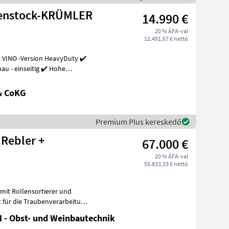
henstock-KRÜMLER
14.990 €
20 % ÁFA-val
12.491,67 € nettó
 VINO -Version HeavyDuty ✔️
u - einseitig ✔️ Hohe
& CoKG
Premium Plus kereskedő
 Rebler +
67.000 €
20 % ÁFA-val
55.833,33 € nettó
mit Rollensortierer und
t für die Traubenverarbeitung
 - Obst- und Weinbautechnik