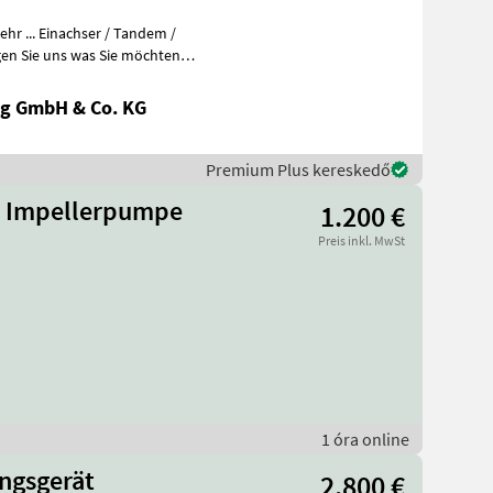
r ... Einachser / Tandem /
en Sie uns was Sie möchten
g GmbH & Co. KG
Premium Plus kereskedő
ge Impellerpumpe
1.200 €
Preis inkl. MwSt
1 óra online
ngsgerät
2.800 €