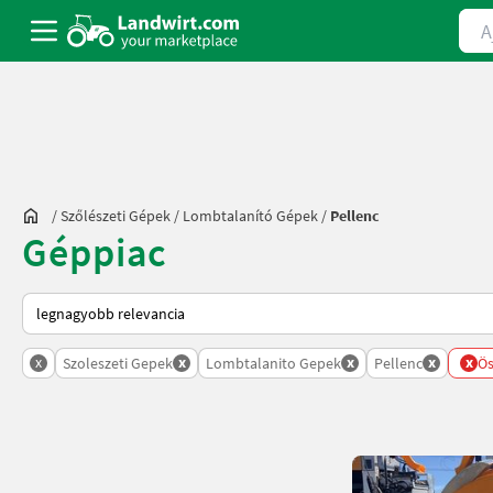
Ajá
/
Szőlészeti Gépek
/
Lombtalanító Gépek
/
Pellenc
Géppiac
Így van sorba rendezve a Landwirt.com-on
x
x
x
x
x
Szoleszeti Gepek
Lombtalanito Gepek
Pellenc
Ös