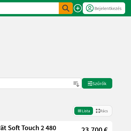
Bejelentkezés
Szűrők
Lista
Rács
ät Soft Touch 2 480
23.700 €