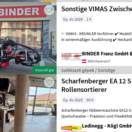
Sonstige VIMAS Zwisc
Gy. év 2026
1 h
✨ VIMAS - KRÜMLER Vorführer ✔️ Modell:
in serienmäßiger Ausführung ✔️ Heckanba
Arbeitsgeschwindigkeit bis zu 5, 5
BINDER Franz GmbH 
3654 Raxendorf
Szőlészeti gépek / Sonstige
Használt gép
Scharfenberger EA 12 S
Rollensortierer
Gy. év 2025
50 h
Scharfenberger Abbeermaschine EA12-S 
Quetschwalze – Präzision und Flexibilitä
- Vorführmaschine Beschreibung:
Ledinegg - Kögl GmbH