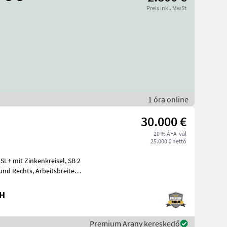
Preis inkl. MwSt
1 óra online
30.000 €
20 % ÁFA-val
25.000 € nettó
bH
Premium Arany kereskedő