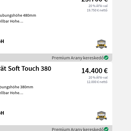
20 % ÁFA-val
19.750 € nettó
ntlaubungshöhe 480mm
ellbar Hohe
ubungsmodul schwenkb
bH
Premium Arany kereskedő
ät Soft Touch 380
14.400 €
20 % ÁFA-val
12.000 € nettó
laubungshöhe 380mm
ellbar Hohe
ubungsmodul schwenkbar
bH
Premium Arany kereskedő