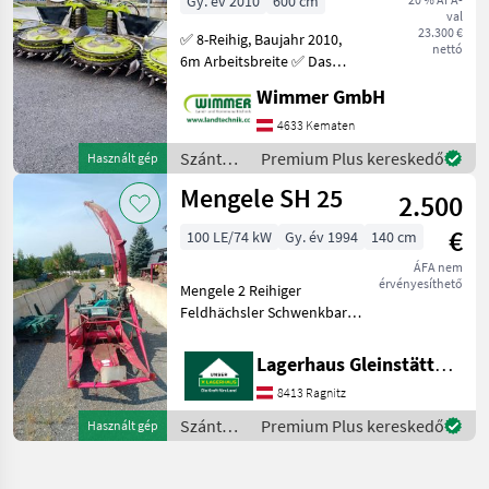
Gy. év 2010
600 cm
val
Maisvorsatz
23.300 €
✅ 8-Reihig, Baujahr 2010,
nettó
6m Arbeitsbreite ✅ Das
gebrauchte CLAAS Orbis
Wimmer GmbH
600 aus dem Baujahr 2010
ist ein bewährtes und
4633 Kematen
leistungsstarkes Maisgebiss,
Szántóföldi
Premium Plus kereskedő
Használt gép
ideal für den
betakarítógépek
Mengele SH 25
2.500
/ Claas
€
100 LE/74 kW
Gy. év 1994
140 cm
ÁFA nem
érvényesíthető
Mengele 2 Reihiger
Feldhächsler Schwenkbar
Elektrische Turm
Verstellung Sofort
Lagerhaus Gleinstätten-Ehrenhausen-Wies eGen
Einsatzbereit Építésmód:
8413 Ragnitz
Függesztett,
Magprocesszor, Átmenő
Szántóföldi
Premium Plus kereskedő
Használt gép
teljesítményleadó tengely
betakarítógépek
/