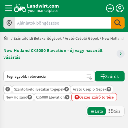
Ajánlatok böngészése
/
Szántóföldi Betakarítógépek
/
Arató-Cséplő Gépek
/
New Holland
/
New Holland CX5080 Elevation - új vagy használt
vásárlás
Így van sorba rendezve a Landwirt.com-on
Szűrők
x
x
x
Szantofoeldi Betakaritogepek
Arato Cseplo Gepek
x
x
x
New Holland
Cx5080 Elevation
Összes szűrő törlése
Lista
Rács