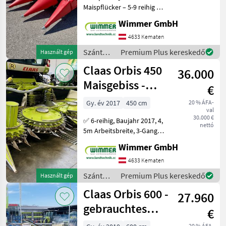
Maispflücker – 5-9 reihig &
Összes
klappbar ✅ ✅ Capello
megjelenítése
Wimmer GmbH
Quasar F4 - F8 Maispflücker
– 4-8 reihig & starr ✅ Der
4633 Kematen
MARKETPLACE
Capello Quasar ist ein
Szántóföldi
Premium Plus kereskedő
Használt gép
Kereskedői
leistungs
Marketplace
Apróhirdetések
betakarítógépek
ajánlatok
Claas Orbis 450
36.000
/ Capello
Maisgebiss -
€
(gebrauchter
Gy. év 2017
450 cm
20 % ÁFA-
val
Maisvorsatz)
30.000 €
✅ 6-reihig, Baujahr 2017, 4,
nettó
5m Arbeitsbreite, 3-Gang
Antrieb ✅ Das gebrauchte
Wimmer GmbH
ORBIS 450 ist ein
zuverlässiges und
4633 Kematen
leistungsstarkes Maisgebiss
Szántóföldi
Premium Plus kereskedő
Használt gép
für den professionel
betakarítógépek
Claas Orbis 600 -
27.960
/ Claas
gebrauchtes
€
Maisgebiss /
20 % ÁFA-