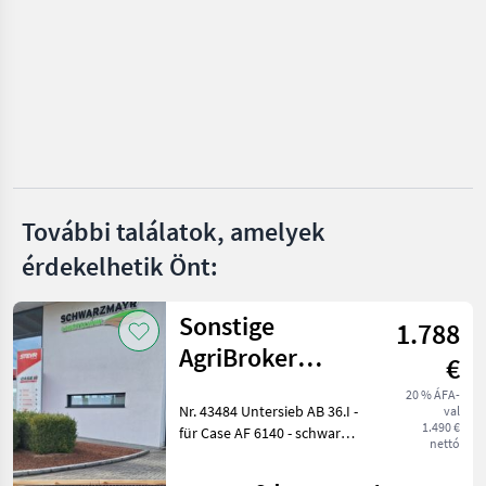
KATEGÓRIA
KIVÁLASZTÁSA
New Holland
Claas
John Deere
Fendt
További találatok, amelyek
érdekelhetik Önt:
Case IH
Massey Ferguson
Sonstige
1.788
AgriBroker
Mind a 12
€
megjelenítése
Untersieb
20 % ÁFA-
Nr. 43484 Untersieb AB 36.I -
val
AF6140
MODELL
1.490 €
für Case AF 6140 - schwarz
nettó
lackiert Das Verkaufsteam
der Fa. Schwarzmayr zeigt