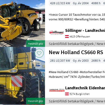
428 LE/315 kW
Gy. év 2004
4088 h
6
>Iveco Cursor 10 Tauschmotor vor ca. 1
vorne: 900/60R32 >Bereifung hinten: 540
>Siebkastenhangausgleich >Häcksler-mit 
Söllinger - Landtech
4625 Offenhausen
Szántóföldi betakarítógépek / New 
Használt gép
New Holland CS660 RS
281 LE/207 kW
Gy. év 2003
2680 h
4
#New Holland CS 660 -Motorhersteller F
Hubraum/ cm³ 7474 -Zylinder/Turbo/Interc. 
207/281 -Kraftstofftank/ l 580
Landtechnik Eidenh
5274 Burgkirchen
Szántóföldi betakarítógépek / New 
Használt gép