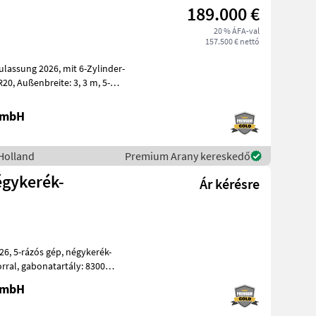
189.000 €
20 % ÁFA-val
157.500 € nettó
 GmbH
Holland
Premium Arany kereskedő
égykerék-
Ár kérésre
erék-
 GmbH