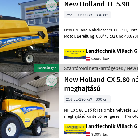
New Holland TC 5.90
258 LE/190 kW
330 cm
New Holland Mähdrescher TC 5.90, Erstzulassung 2026, mit 6-Zylinder-
Motor, Bereifung: 650/75R32 und 400/70R20, Außenbreite: 3, 3 m, 5-
Schüttler Modell, Antriebsachse
Landtechnik Villach
9500 Villach
Szántóföldi betakarítógépek / New 
Használt gép
New Holland CX 5.80 n
meghajtású
258 LE/190 kW
330 cm
NH CX 5.80 Első forgalomba helyezés: 2026, 5-rázós gép, négyk
meghajtású kivitel, 6 hengeres FTP-motorral, gabonatartály: 8300
liter, kivezetőcső: 5, 50 m, szalma
Landtechnik Villach
9500 Villach