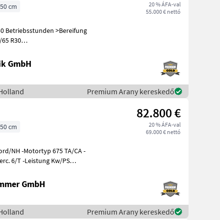
20 % ÁFA-val
50 cm
55.000 € nettó
50 Betriebsstunden >Bereifung
/65 R30
elektr.
nik GmbH
Holland
Premium Arany kereskedő
82.800 €
20 % ÁFA-val
50 cm
69.000 € nettó
ord/NH -Motortyp 675 TA/CA -
6/T -Leistung Kw/PS
ammer GmbH
Holland
Premium Arany kereskedő