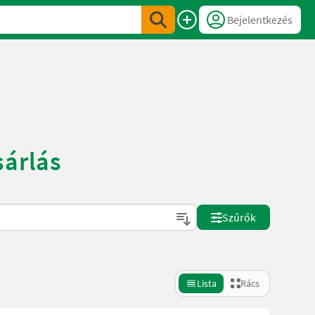
Bejelentkezés
sárlás
Szűrők
Lista
Rács