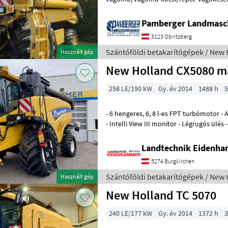
szalmarázó, hidrosztatikus, Fedélzeti sz
Pamberger Landmasc
3123 Obritzberg
Szántóföldi betakarítógépek / New 
Használt gép
New Holland CX5080 m
258 LE/190 kW
Gy. év 2014
1488 h
5
- 6 hengeres, 6, 8 l-es FPT turbómotor - Automatikus klímaberendezés
- Intelli View III monitor - Légrugós ülés
Kamerarendszer monitorral -
Landtechnik Eidenh
5274 Burgkirchen
Szántóföldi betakarítógépek / New 
Használt gép
New Holland TC 5070
240 LE/177 kW
Gy. év 2014
1372 h
3