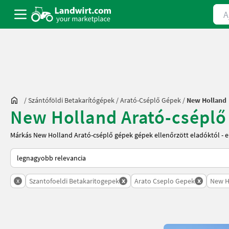
Ajá
/
Szántóföldi Betakarítógépek
/
Arató-Cséplő Gépek
/
New Holland
New Holland Arató-cséplő 
Márkás New Holland Arató-cséplő gépek gépek ellenőrzött eladóktól - 
Így van sorba rendezve a Landwirt.com-on
x
x
x
Szantofoeldi Betakaritogepek
Arato Cseplo Gepek
New H