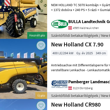
NEW HOLLAND TC 5070 kombájn + Gyártá
+ 1372 dobóra + 240 PS + 5 rázó + Gumia
Gumiabroncsok: 400/70-20 hátul + A
BULLA Landtechnik 
4595 Waldneukirchen
Szántóföldi betakarítógépek / New 
Használt gép
New Holland CX 7.90
400 LE/294 kW
Gy. év 2025
349 cm
Antriebsachse mit Differentialsperre für
verstellbare Lenkachse - Lenkautomatik
Cursor Motor, Kraftstofftank 750l Trag
Pamberger Landmasc
3123 Obritzberg
Szántóföldi betakarítógépek / New 
Új gép
New Holland CR980