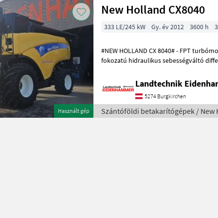
New Holland CX8040
333 LE/245 kW
Gy. év 2012
3600 h
3
#NEW HOLLAND CX 8040# - FPT turbómotor, 8700 cm³, 333 
fokozatú hidraulikus sebességváltó differenciálzá
rázóval és centrifugális elválasztóva
Landtechnik Eidenh
5274 Burgkirchen
Szántóföldi betakarítógépek / New 
Használt gép