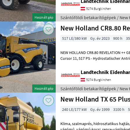
Landtechnik Eidenh
5274 Burgkirchen
Szántóföldi betakarítógépek / New 
Használt gép
New Holland CR8.80 Re
517 LE/380 kW
Gy. év 2023
900 h
35
NEW HOLLAND CR8.80 REVELATION ++ G
Cursor 11, 517 PS - Hydrostatischer Antrieb 2-stufig - Allradmaschine -
Twin Rotor™-Technologie - Dyn
Landtechnik Eidenh
5274 Burgkirchen
Szántóföldi betakarítógépek / New 
Használt gép
New Holland TX 65 Plu
240 LE/177 kW
Gy. év 1999
3100 h
5
Klima, szalmaprés, hidrosztatikus hajtás, szitás dőléskiegyenlítő,
vágómű, vágómű-kocsi, repce-vágókések Szalmarázók száma: 5