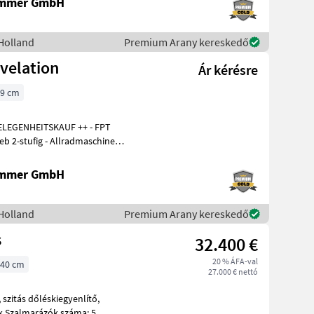
ammer GmbH
Holland
Premium Arany kereskedő
velation
Ár kérésre
9 cm
ELEGENHEITSKAUF ++ - FPT
ammer GmbH
Holland
Premium Arany kereskedő
s
32.400 €
20 % ÁFA-val
40 cm
27.000 € nettó