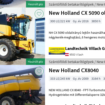
Szántóföldi betakarítógépek / New 
Használt gép
New Holland CX 5090 o
300 LE/221 kW
Gy. év 2016
3850 h
NH CX 5090 oldalirányú lejtőn használható kombájn,
négykerék-meghajtású, 6 hengeres motorral, gabonatartály: 8300 liter,
kivezetőcső: 5, 50 m, szalma
Landtechnik Villach
9500 Villach
Szántóföldi betakarítógépek / New 
Használt gép
New Holland CX8040
333 LE/245 kW
Gy. év 2009
3164 h
3
NEW HOLLAND CX 8040 - FPT-Turbomotor
Hydrogetriebe mit Differentialsperre 32k
Zentrifigalabscheider - 4 Trommel Masc