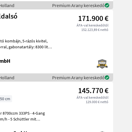
Holland
Premium Arany kereskedő
ldalsó
171.900 €
ÁFA-val kereskedőtől
152.123,89 € nettó
 5-rázós kivitel,
 GmbH
Holland
Premium Arany kereskedő
145.770 €
ÁFA-val kereskedőtől
50 cm
129.000 € nettó
 8700ccm 333PS - 4-Gang
m/h - 5 Schüttler mit
h