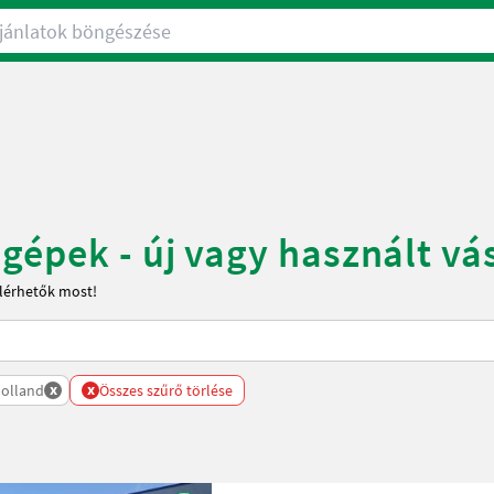
nlatok böngészése
gépek - új vagy használt vá
elérhetők most!
x
x
olland
Összes szűrő törlése