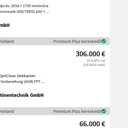
si év: 2014 + 1735 motoróra
broncsok: 650/75R32 elöl +
GmbH
Holland
Premium Plus kereskedő
306.000 €
20 % ÁFA-val
255.000 € nettó
 OptiClean Siebkasten
 Vorbereitung (AGR) FPT
hinentechnik GmbH
Holland
Premium Plus kereskedő
66.000 €