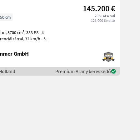
145.200 €
20 % ÁFA-val
50 cm
121.000 € nettó
PS - 4
rral, 32 km/h - 5
ammer GmbH
Holland
Premium Arany kereskedő