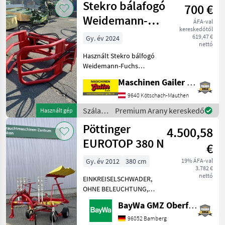
Stekro bálafogó
26 Messerschneidwe
700 €
/ Krone
Weidemann-
ÁFA-val
kereskedőtől
Fuchs
619,47 €
Gy. év 2024
nettó
rögzítéssel
Használt Stekro bálfogó
Weidemann-Fuchs
rögzítéssel. Ez a bálfogó 1
Maschinen Gailer GmbH
DW hengerrel van
felszerelve. Saját tömege
9640 Kötschach-Mauthen
kb. 200 kg, nyílásszélessége
Szálastakarmány
Premium Arany kereskedő
Használt gép
kb. 160 cm. 1DW vezérlőe
betakarítók
Pöttinger
4.500,58
/
Stekro
EUROTOP 380 N
€
Gy. év 2012
380 cm
19% ÁFA-val
3.782 €
nettó
EINKREISELSCHWADER,
OHNE BELEUCHTUNG,
OHNE WARNTAFELN,
BayWa GMZ Oberfranken
SCHWADTUCH MECH.
KLAPPUNG, TANDEMACHSE,
96052 Bamberg