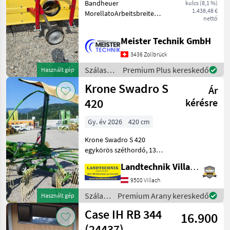
Bandheuer
kulcs (8,1 %)
1.438,48 €
MorellatoArbeitsbreite
nettó
2.20mGuter Zustand, ist bis
zuletzt problemlos
Meister Technik GmbH
gelaufenIst an einem
Reform Metrac
3436 Zollbrück
gelaufenInkl. Gelenkwelle
Szálastakarmány
Premium Plus kereskedő
Használt gép
Szálastakarmány betakar
betakarítók
Krone Swadro S
Ár
/
Sonstige
420
kérésre
Gy. év 2026
420 cm
Krone Swadro S 420
egykörös széthordó, 13
karral, 6 összecsukható
Landtechnik Villach GmbH
fogkarral, tandemtengely,
elülső tapintókerék,
9500 Villach
lengőkarok
Szálastakarmány
Premium Arany kereskedő
Használt gép
lengéscsillapítókkal,
betakarítók
Case IH RB 344
hidraulikusan össze
16.900
/ Krone
(24437)