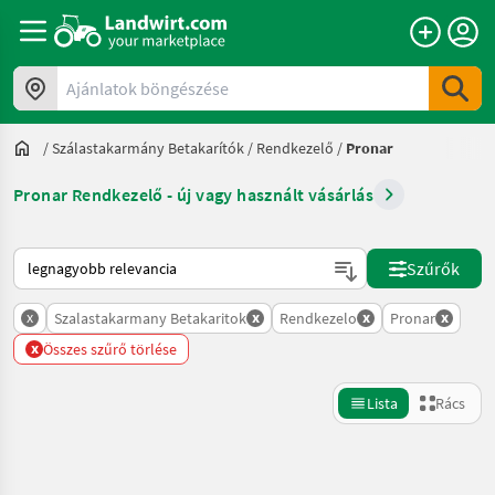
Ajánlatok böngészése
/
Szálastakarmány Betakarítók
/
Rendkezelő
/
Pronar
Pronar Rendkezelő - új vagy használt vásárlás
Így van sorba rendezve a Landwirt.com-on
Szűrők
x
x
x
x
Szalastakarmany Betakaritok
Rendkezelo
Pronar
x
Összes szűrő törlése
Lista
Rács