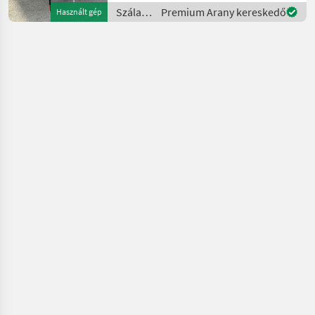
EIN ZINKENARM LEICHT
Szálastakarmány
Premium Arany kereskedő
Használt gép
VERBOGEN.
betakarítók
Utánfutóberendezés
/
Szálastakarmány betakarít
Pöttinger