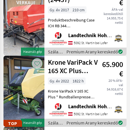
€
Gy. év 2017
210 cm
ÁFA-val
kereskedőtől
14.955,75 €
Produktbeschreibung Case
nettó
ICH RB 344
Rundballenpresse Ich freue
Landtechnik Hohenwarter GmbH
mich, Ihnen im
Maschinenzentrum St.
5092 St. Martin bei Lofer
Martin die Case ICH RB 344
Szálastakarmány
Premium Arany kereskedő
Használt gép
Rundballenpresse
betakarítók
Krone VariPack V
ausführlich vorzustel
65.900
/ Case
IH
165 XC Plus
€
(26119)
Gy. év 2022
1822 h
20 % ÁFA-
val
54.916,67 €
Krone VariPack V 165 XC
nettó
Plus * Rundballenpresse
mit variabler
Landtechnik Hohenwarter GmbH
Ballenkammer und
Schneidwerk * 1.822 Ballen
5092 St. Martin bei Lofer
am Zähler + WW-
Szálastakarmány
Premium Arany kereskedő
TOP
Használt gép
Gelenkwelle + 40 Zugöse +
betakarítók