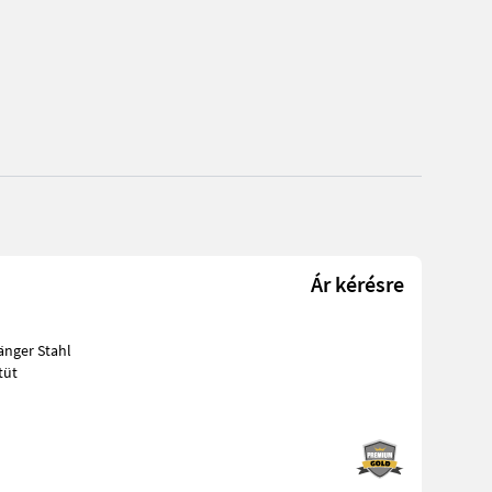
Ár kérésre
tüt