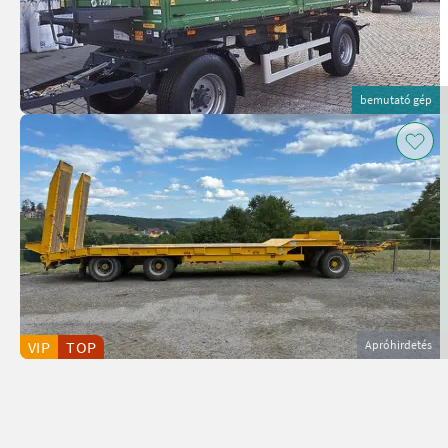
bemutató gép
VIP
TOP
Apróhirdetés