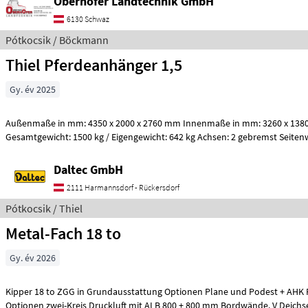
Oberhofer Landtechnik GmbH
6130 Schwaz
Pótkocsik / Böckmann
Thiel Pferdeanhänger 1,5
Gy. év 2025
Außenmaße in mm: 4350 x 2000 x 2760 mm Innenmaße in mm: 3260 x 138
Gesamtgewicht: 1500 kg / Eigengewicht: 642 kg Achsen: 2 gebremst Seite
Daltec GmbH
2111 Harmannsdorf - Rückersdorf
Pótkocsik / Thiel
Metal-Fach 18 to
Gy. év 2026
Kipper 18 to ZGG in Grundausstattung Optionen Plane und Podest + AHK Preis auf Anfrage für
Optionen zwei-Kreis Druckluft mit ALB 800 + 800 mm Bordwände. V Deichs