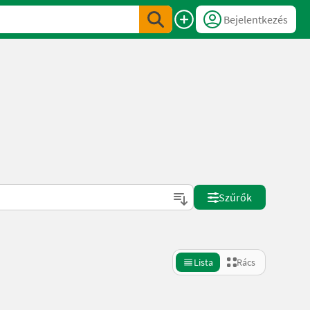
Bejelentkezés
Szűrők
Lista
Rács