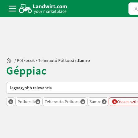
Ajá
/
Pótkocsik
/
Teherautó Pótkocsi
/
Samro
Géppiac
Így van sorba rendezve a Landwirt.com-on
x
x
x
x
x
Potkocsik
Teherauto Potkocsi
Samro
Összes szűr