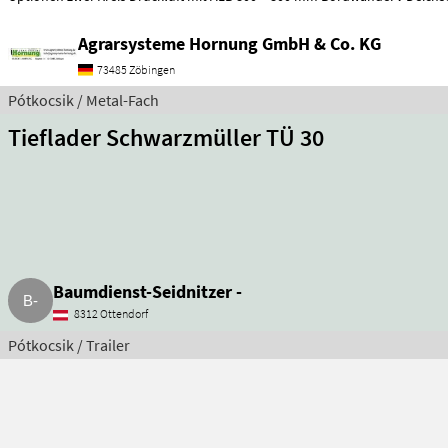
Agrarsysteme Hornung GmbH & Co. KG
73485 Zöbingen
Pótkocsik / Metal-Fach
Tieflader Schwarzmüller TÜ 30
Baumdienst-Seidnitzer -
8312 Ottendorf
Pótkocsik / Trailer