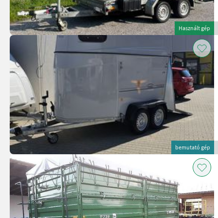
Használt gép
bemutató gép