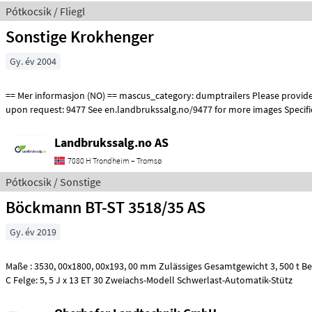
Pótkocsik / Fliegl
Sonstige Krokhenger
Gy. év 2004
== Mer informasjon (NO) == mascus_category: dumptrailers Please provide reference number
upon request: 9477 See en.landbrukssalg.no/9477 for more images Specifi
Landbrukssalg.no AS
7080 H Trondheim – Tromsø
Pótkocsik / Sonstige
Böckmann BT-ST 3518/35 AS
Gy. év 2019
Maße : 3530, 00x1800, 00x193, 00 mm Zulässiges Gesamtgewicht 3, 500 t Bereifung: 195/50 R 13
C Felge: 5, 5 J x 13 ET 30 Zweiachs-Modell Schwerlast-Automatik-Stütz