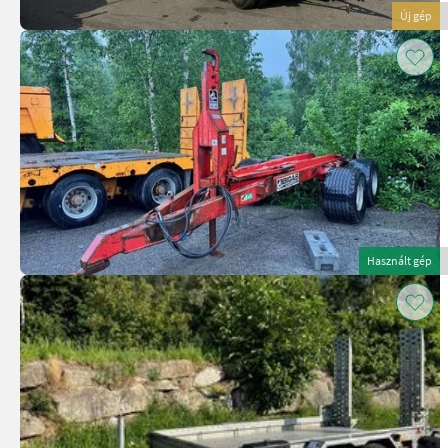
Új gép
Használt gép