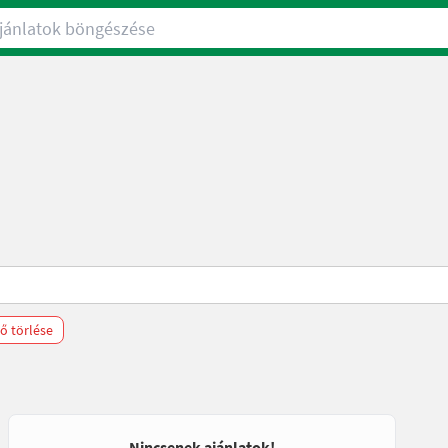
nlatok böngészése
ő törlése
Nincsenek ajánlatok!