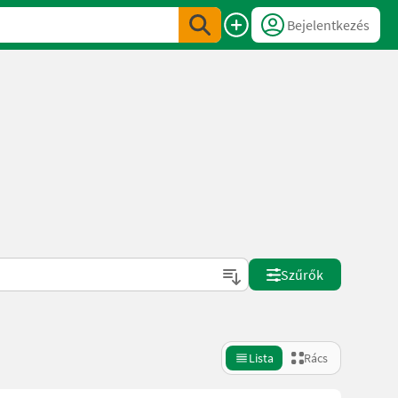
Bejelentkezés
Szűrők
Lista
Rács