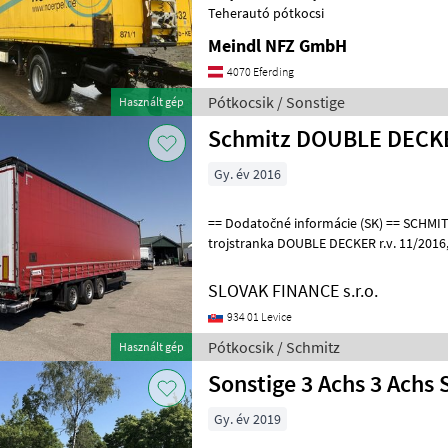
Teherautó pótkocsi
Meindl NFZ GmbH
4070 Eferding
Pótkocsik / Sonstige
Használt gép
Schmitz DOUBLE DECKE
Gy. év 2016
== Dodatočné informácie (SK) == SCHMITZ CARGOBULL LOWDECK
trojstranka DOUBLE DECKER r.v. 11/2016, kotúčové brzdy, zdvíhac
náprava, vnútorná výška: 3m, hydraulic
SLOVAK FINANCE s.r.o.
934 01 Levice
Pótkocsik / Schmitz
Használt gép
Sonstige 3 Achs 3 Achs 
Gy. év 2019