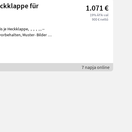
ckklappe für
1.071 €
19% ÁFA-val
900 € nettó
7 napja online