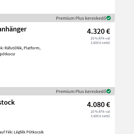
Premium Plus kereskedő
nanhänger
4.320 €
20 % ÁFA-val
3.600 € nettó
ó pótkocsi
Premium Plus kereskedő
stock
4.080 €
20 % ÁFA-val
3.400 € nettó
auf Fék: Légfék Pótkocsik