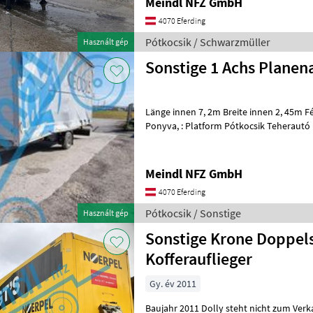
Meindl NFZ GmbH
4070 Eferding
Pótkocsik / Schwarzmüller
Használt gép
Sonstige 1 Achs Plane
Länge innen 7, 2m Breite innen 2, 45m Fék: Ráfutófék, Platform,
Ponyva, : Platform Pótkocsik Teheraut
Meindl NFZ GmbH
4070 Eferding
Pótkocsik / Sonstige
Használt gép
Sonstige Krone Doppel
Kofferauflieger
Gy. év 2011
Baujahr 2011 Dolly steht nicht zum Verk