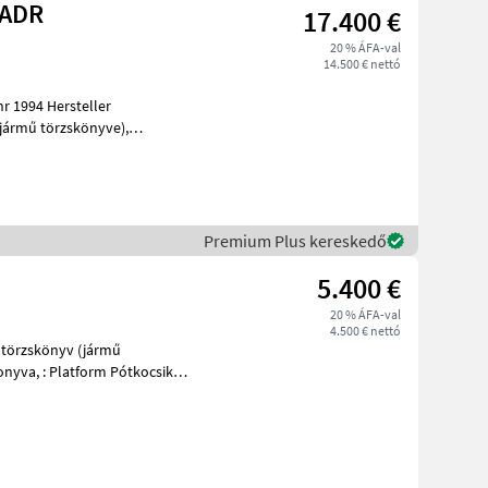
 ADR
17.400 €
20 % ÁFA-val
14.500 € nettó
r 1994 Hersteller
(jármű törzskönyve),
autó pótkocs
Premium Plus kereskedő
5.400 €
20 % ÁFA-val
4.500 € nettó
, törzskönyv (jármű
 Pótkocsik