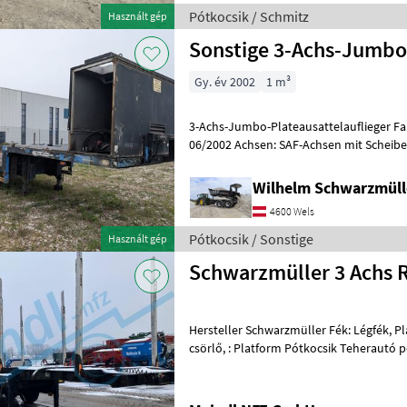
Pótkocsik / Schmitz
Használt gép
Sonstige 3-Achs-Jumbo
Gy. év 2002
1 m³
3-Achs-Jumbo-Plateausattelauflieger Fabrikat: Müller Mitteltal EZ:
Wilhelm Schwarzmül
4600 Wels
Pótkocsik / Sonstige
Használt gép
Schwarzmüller 3 Achs R
Hersteller Schwarzmüller Fék: Légfék, 
csörlő, : Platform Pótkocsik Teherautó