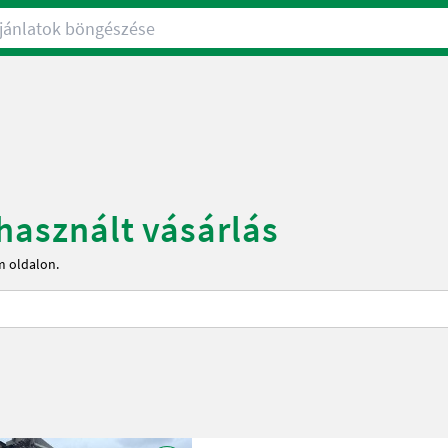
nlatok böngészése
 használt vásárlás
m oldalon.