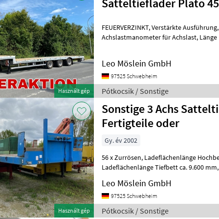
Satteltieflader Plato 45
FEUERVERZINKT, Verstärkte Ausführung, Luftgefedert mit Liftachse,
Achslastmanometer für Achslast, Länge Hochbett ca. 4.180 mm, Länge
Tiefbett ca. 9.400 mm, Lad
Leo Möslein GmbH
97525 Schwebheim
Pótkocsik / Sonstige
Használt gép
Sonstige 3 Achs Sattelt
Fertigteile oder
Gy. év 2002
56 x Zurrösen, Ladeflächenlänge Hochbett ca. 3.850 mm,
Ladeflächenlänge Tiefbett ca. 9.600 mm, Ladehöhe 880 mm, 4 
Mittelrungen, 8 x Rungentaschen im 
Leo Möslein GmbH
97525 Schwebheim
Pótkocsik / Sonstige
Használt gép