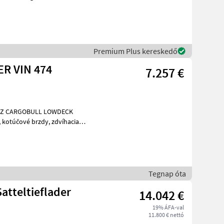
Premium Plus kereskedő
R VIN 474
7.257 €
ia
Tegnap óta
Satteltieflader
14.042 €
19% ÁFA-val
11.800 € nettó