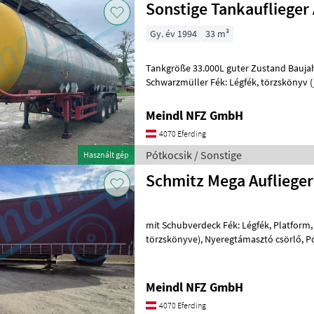
Sonstige Tankauflieger
Gy. év 1994
33 m³
Tankgröße 33.000L guter Zustand Baujah
Schwarzmüller Fék: Légfék, törzskönyv 
Nyeregtámasztó csörlő Pótkocsik Teher
Meindl NFZ GmbH
4070 Eferding
Pótkocsik / Sonstige
Használt gép
Schmitz Mega Auflieger
mit Schubverdeck Fék: Légfék, Platform
törzskönyve), Nyeregtámasztó csörlő, Ponyva, : Platform
Teherautó pótkocsi
Meindl NFZ GmbH
4070 Eferding