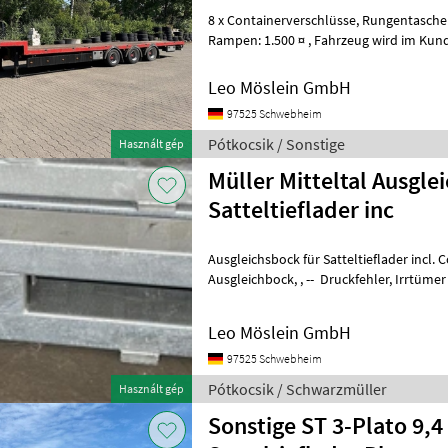
8 x Containerverschlüsse, Rungentaschen , Zurrösen, Aufpreis für
Rampen: 1.500 ¤ , Fahrzeug wird im Kundenauftrag angeboten, , --
Druckfehler, Irrtümer und Ände
Leo Möslein GmbH
97525 Schwebheim
Pótkocsik / Sonstige
Használt gép
Müller Mitteltal Ausgle
Satteltieflader inc
Ausgleichsbock für Satteltieflader incl. Conat
Ausgleichbock, , -- Druckfehler, Irrtümer und Änderungen
vorbehalten, Muster- Bilder --, M
Leo Möslein GmbH
97525 Schwebheim
Pótkocsik / Schwarzmüller
Használt gép
Sonstige ST 3-Plato 9,4