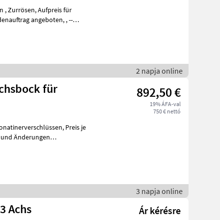
2 napja online
ichsbock für
892,50 €
19% ÁFA-val
750 € nettó
inerverschlüssen, Preis je
3 napja online
 3 Achs
Ár kérésre