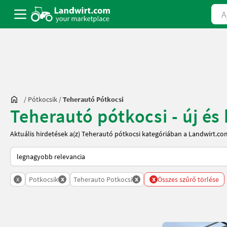
Ajá
/
Pótkocsik
/
Teherautó Pótkocsi
Teherautó pótkocsi - új és
Aktuális hirdetések a(z) Teherautó pótkocsi kategóriában a Landwirt.co
Így van sorba rendezve a Landwirt.com-on
x
x
x
x
Potkocsik
Teherauto Potkocsi
Összes szűrő törlése