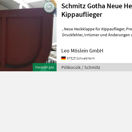
Schmitz Gotha Neue He
Kippauflieger
, Neue Heckklappe für Kippauflieger, Preis je Heckklappe, , , , , , --
Druckfehler, Irrtümer und Änderungen vorbehalten, Muster- Bilder --,
Mehr Daten un
Leo Möslein GmbH
97525 Schwebheim
Pótkocsik / Schmitz
Használt gép