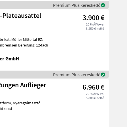
Premium Plus kereskedő
-Plateausattel
3.900 €
20 % ÁFA-val
3.250 € nettó
06/2002 Achsen: SAF-Achsen mit Scheibenbremsen Bereifung: 12-fach
ler GmbH
Premium Plus kereskedő
ungen Auflieger
6.960 €
20 % ÁFA-val
5.800 € nettó
Platform, Nyeregtámasztó
 pótkocsi