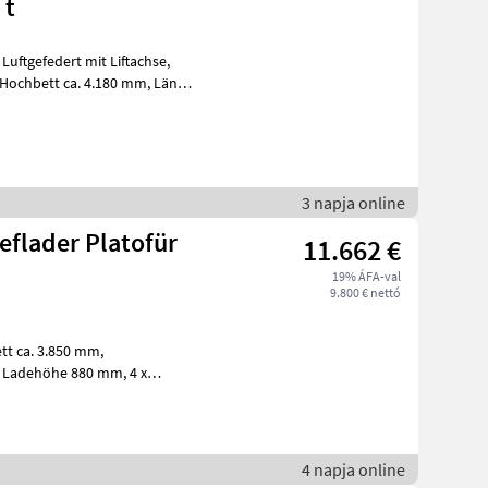
 t
3 napja online
ieflader Platofür
11.662 €
19% ÁFA-val
9.800 € nettó
x
Aussenrah
4 napja online