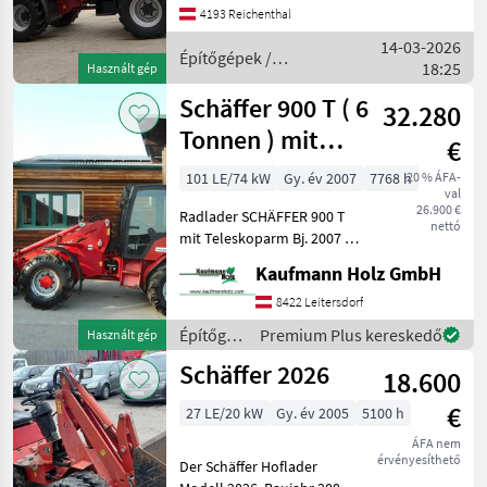
239 cm Hubhöhe 5 m
4193 Reichenthal
Werkzeuge nach Bedarf
14-03-2026
lagernd Építőgépek
Építőgépek /
18:25
Használt gép
Homlokrakodó
Schäffer
Schäffer 900 T ( 6
32.280
Tonnen ) mit
€
Teleskoparm
101 LE/74 kW
Gy. év 2007
7768 h
20 % ÁFA-
val
26.900 €
Radlader SCHÄFFER 900 T
nettó
mit Teleskoparm Bj. 2007 lt.
Zähler 7.768 Stunden ca. 6
Kaufmann Holz GmbH
Tonnen Eigengewicht 2
Stufen Hydrostat 35km/h
8422 Leitersdorf
74 KW Deutz Motor 5, 25
Építőgépek
Premium Plus kereskedő
Használt gép
Meter
/
Schäffer 2026
18.600
Schäffer
€
27 LE/20 kW
Gy. év 2005
5100 h
ÁFA nem
érvényesíthető
Der Schäffer Hoflader