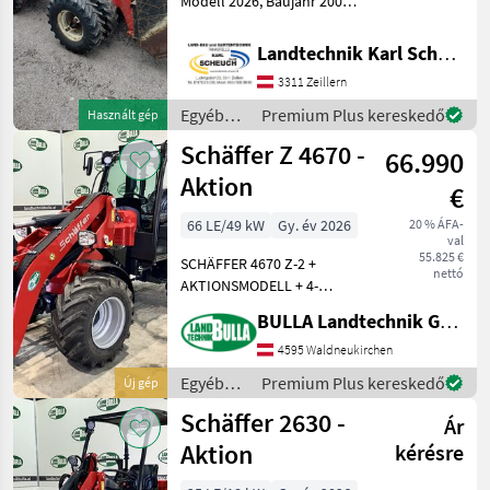
Modell 2026, Baujahr 2005,
ist ein vielseitiges und
robustes Arbeitsgerät, das
Landtechnik Karl Scheuch
sich ideal für verschiedene
3311 Zeillern
landwirtschaftliche und
bauliche Anw
Egyéb
Premium Plus kereskedő
Használt gép
mezőgazdasági
Schäffer Z 4670 -
66.990
erőgépek
/
Aktion
€
Schäffer
66 LE/49 kW
Gy. év 2026
20 % ÁFA-
val
55.825 €
SCHÄFFER 4670 Z-2 +
nettó
AKTIONSMODELL + 4-
Zylinder-Dieselmotor
BULLA Landtechnik GmbH
Kubota mit 66 PS +
Hydrostatischer
4595 Waldneukirchen
Allradantrieb mit
Egyéb
Premium Plus kereskedő
Új gép
automotiver Steuerung +
mezőgazdasági
Schäffer 2630 -
Hochdruck-Antrieb HD-plus
Ár
erőgépek
/
Aktion
kérésre
Schäffer