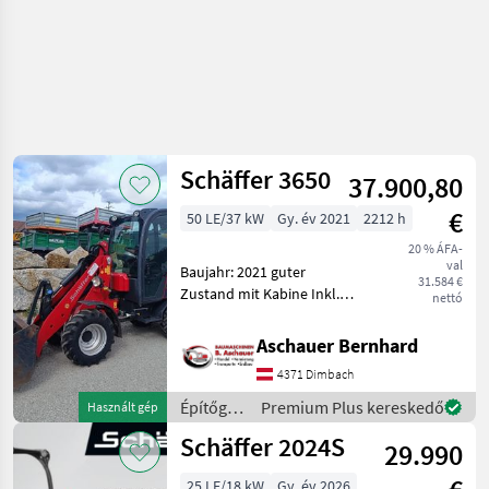
Schäffer 3650
37.900,80
€
50 LE/37 kW
Gy. év 2021
2212 h
20 % ÁFA-
val
Baujahr: 2021 guter
31.584 €
Zustand mit Kabine Inkl.
nettó
Schaufel Betriebsstunden:
2.212 Mehr Infos gerne auf
Aschauer Bernhard
Anfrage. Die in diesem
4371 Dimbach
Produkt enthaltenen
Angaben (z.B.
Építőgépek
Premium Plus kereskedő
Használt gép
/
Schäffer 2024S
29.990
Schäffer
25 LE/18 kW
Gy. év 2026