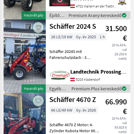
Koffergewicht,
4702 Wallern an der Trattnach
Werkzeugkiste, Tankdeckel
abschließbar, Batteriehaup
Építőgépek
Premium Arany kereskedő
Használt gép
/
Schäffer 2024 S
31.500
Schäffer
€
26 LE/19 kW
Gy. év 2025
1 h
20 % ÁFA-
val
Schäffer 2024S mit
26.250 €
Fahrerschutzdach - 3
nettó
Zylinder Kubota mit 25PS
ohne
Landtechnik Prossinger GmbH
Abgasnachbehandlung -
5203 Köstendorf
hydrostatischer Antrieb -
großer Kombiöl +
Egyéb
Premium Plus kereskedő
Használt gép
Wasserkühler (Serienmässig
mezőgazdasági
Schäffer 4670 Z
66.990
erőgépek
/
€
66 LE/49 kW
Gy. év 2026
Schäffer
20 % ÁFA-
val
Schäffer 4670 Z Motor: 4-
55.825 €
Zylinder Kubota Motor 66
nettó