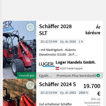
Schäffer 2028
Ár
SLT
kérésre
26 LE/19 kW
Gy. év 2026
1 h
- mit Niedrigdach - Kubota
Dieselmotor D1105 - 26 PS -
3Zylinder - Heckgewicht
Luger Handels GmbH.
Endplatte - Ölkühler - hydr.
Werkzeugverriegelung -
4133 Niederkappel
Rückhaltesystem -
Egyéb
Premium Plus kereskedő
Használt gép
Bereifung
mezőgazdasági
Schäffer 2024 S
19.700
erőgépek
/
€
26 LE/19 kW
Gy. év 2003
2800 h
Schäffer
ÁFA-val
kereskedőtől
Gut erhaltener Schäffer