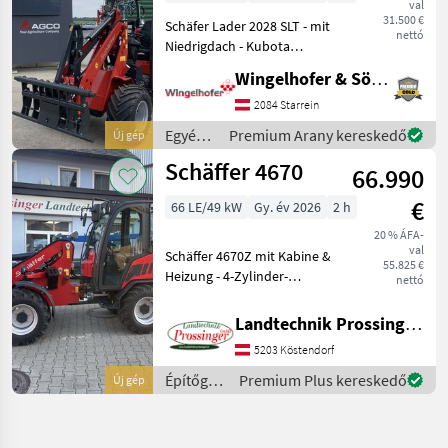
val
31.500 €
Schäfer Lader 2028 SLT - mit
nettó
Niedrigdach - Kubota
Dieselmotor D1105 - 26 PS -
Wingelhofer & Söhne GmbH
3Zylinder - Heckgewicht
Endplatte - Ölkühler - hydr.
2084 Starrein
Werkzeugverriegelung - Rüc
Egyéb
Premium Arany kereskedő
Új gép
mezőgazdasági
Schäffer 4670
66.990
erőgépek
/
€
66 LE/49 kW
Gy. év 2026
2 h
Schäffer
20 % ÁFA-
val
Schäffer 4670Z mit Kabine &
55.825 €
Heizung - 4-Zylinder-
nettó
Dieselmotor Kubota V2403-
CR-T mit 66 PS -
Landtechnik Prossinger GmbH
Hydrostatischer
5203 Köstendorf
Allradantrieb mit
automotiver Steuerung -
Építőgépek
Premium Plus kereskedő
Új gép
Hochdruck-Ant
/
Schäffer