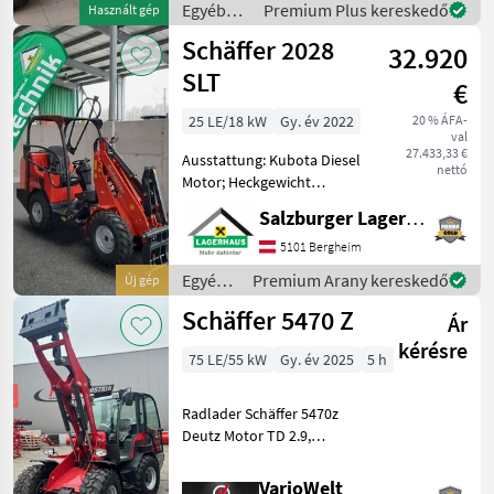
Egyéb
Premium Plus kereskedő
Használt gép
Aufnahmerahmen Euro-WS
mezőgazdasági
Schäffer 2028
hydr. Verr
32.920
erőgépek
/
SLT
€
Schäffer
25 LE/18 kW
Gy. év 2022
20 % ÁFA-
val
27.433,33 €
Ausstattung: Kubota Diesel
nettó
Motor; Heckgewicht
Endplatte; Ölkühler; hydr.
Salzburger Lagerhaus-Technik
Werkzeugverriegelung;
Rückhaltesystem; Bereifung
5101 Bergheim
7.00-12; Euro-WS Aufnahme.
Egyéb
Premium Arany kereskedő
Új gép
mezőgazdasági
Schäffer 5470 Z
Ár
erőgépek
/
kérésre
75 LE/55 kW
Gy. év 2025
5 h
Schäffer
Radlader Schäffer 5470z
Deutz Motor TD 2.9,
Leistung 55 kW = 75PS in
serienmäßiger Ausführung
VarioWelt