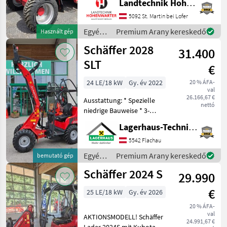
Landtechnik Hohenwarter GmbH
*Kipplast 4200 kg
*Radstand 2.52 m
5092 St. Martin bei Lofer
*Fahrgeschwindigkeit 20
Egyéb
Premium Arany kereskedő
Használt gép
km/h *Wenderadius innen
mezőgazdasági
Schäffer 2028
4.7
31.400
erőgépek
/
SLT
€
Schäffer
24 LE/18 kW
Gy. év 2022
20 % ÁFA-
val
26.166,67 €
Ausstattung: * Spezielle
nettó
niedrige Bauweise * 3-
Zylinder-Dieselmotor
Lagerhaus-Technik Flachau
Kubota D1105 18, 5 kW (25
PS) * Hydrostatischer
5542 Flachau
Allradantrieb mit
Egyéb
Premium Arany kereskedő
bemutató gép
automotiver Steuerung *
mezőgazdasági
Schäffer 2024 S
Be
29.990
erőgépek
/
€
25 LE/18 kW
Gy. év 2026
Schäffer
20 % ÁFA-
val
AKTIONSMODELL! Schäffer
24.991,67 €