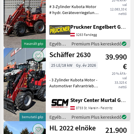
20 % ÁFA-
val
# 3-Zylinder Kubota Motor
12.083,33 €
# hydr. Geräteverriegelung
nettó
# Aufnahme Schäffer #
Bereifung 10.0/75-15.3 AS-
Pruckner Engelbert GmbH
Profil # Fahrpedal für
3263 Randegg
Vor-/Retourfahrt #
Zusatzleitungen v
Egyéb
Premium Plus kereskedő
Használt gép
mezőgazdasági
Schäffer 2630
39.990
erőgépek
/
€
25 LE/18 kW
Gy. év 2026
Schäffer
20 % ÁFA-
val
- 3 Zylinder Kubota Motor -
33.325 €
Automotiver Fahrantrieb
nettó
(500 Bar) - Koffergewicht 81
KG - Euroaufnahme - hydr.
Steyr Center Murtal GmbH
Förderleistung 37l/min -
8733 St. Marein - Feistritz
200 Bar Arbeitsdruck - Fahr
Egyéb
Premium Plus kereskedő
bemutató gép
mezőgazdasági
HL 2022 elnöke
21.900
erőgépek