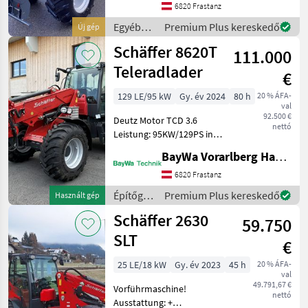
6820 Frastanz
hydr.
Werkzeugverriegelung,
Egyéb
Premium Plus kereskedő
Új gép
Rückhaltesystem
mezőgazdasági
Schäffer 8620T
111.000
erőgépek
/
Teleradlader
€
Schäffer
129 LE/95 kW
Gy. év 2024
80 h
20 % ÁFA-
val
92.500 €
Deutz Motor TCD 3.6
nettó
Leistung: 95KW/129PS in
serienmäßiger Ausführung
BayWa Vorarlberg HandelsGmbH BayWa Technik
Betriebsanleitung
zusätzlich ausgerüstet mit:
6820 Frastanz
+ Bereifung 500/60-22.5 AS
Építőgépek
Premium Plus kereskedő
Használt gép
8-Loch, ET -50
/
Schäffer 2630
59.750
Schäffer
SLT
€
25 LE/18 kW
Gy. év 2023
45 h
20 % ÁFA-
val
49.791,67 €
Vorführmaschine!
nettó
Ausstattung: +