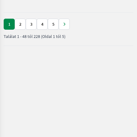
mezőgazdasági
erőgépek
/
Schäffer
1
2
3
4
5
Találat
1
-
48
tól
228
(Oldal 1 tól 5)