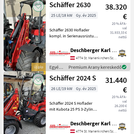
Schäffer 2630
38.320
erőgépek
/
€
25 LE/18 kW
Gy. év 2025
Schäffer
20 % ÁFA-
val
Schäffer 2630 Hoflader
31.933,33 €
kompl. in Serienausrüstung
nettó
mit Kubota 25 PS 3-
Zylinder-Dieselmotor
Deschberger Karl Landtechnik GesmbH & Co KG
(D1703 M-Di),
4774 St. Marienkirchen/Schärding
hydrostatischer
Allradantrieb mit
Egyéb
Premium Arany kereskedő
Új gép
Gelenkwelle und
mezőgazdasági
Schäffer 2024 S
automotiver
31.440
erőgépek
/
€
26 LE/19 kW
Gy. év 2025
Schäffer
20 % ÁFA-
val
Schäffer 2024 S Hoflader
26.200 €
mit Kubota 25 PS 3-Zylinder
nettó
Dieselmotor (D 1105),
hydraulischer Allradantrieb
Deschberger Karl Landtechnik GesmbH & Co KG
mit Fahrpedal, Ölkühler,
4774 St. Marienkirchen/Schärding
Rückhaltesystem, Original