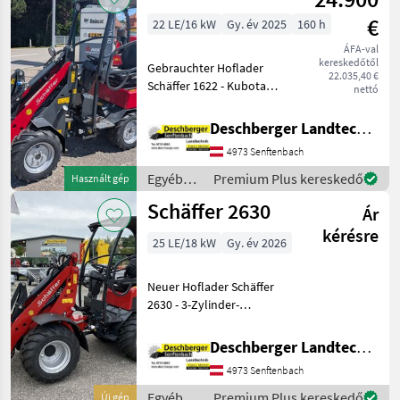
€
22 LE/16 kW
Gy. év 2025
160 h
ÁFA-val
kereskedőtől
Gebrauchter Hoflader
22.035,40 €
Schäffer 1622 - Kubota
nettó
Diesel Motor D902 mit 22 PS
- Hydrostatischer
Deschberger Landtechnik GmbH
Allradantrieb mit Fahrpedal
4973 Senftenbach
- Bereifung 23x8.50-12 AS,
ET+60 - Origina
Egyéb
Premium Plus kereskedő
Használt gép
mezőgazdasági
Schäffer 2630
Ár
erőgépek
/
kérésre
25 LE/18 kW
Gy. év 2026
Schäffer
Neuer Hoflader Schäffer
2630 - 3-Zylinder-
Dieselmotor Kubota mit 25
PS - Hydrostatischer
Deschberger Landtechnik GmbH
Allradantrieb mit
4973 Senftenbach
Gelenkwelle und
automotiver Steuerung -
Egyéb
Premium Plus kereskedő
Új gép