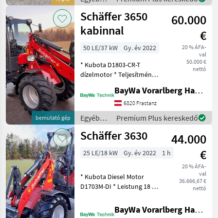
Hochdruck-Antri
mezőgazdasági
Schäffer 3650
60.000
erőgépek
/
kabinnal
€
Schäffer
50 LE/37 kW
Gy. év 2022
20 % ÁFA-
val
50.000 €
* Kubota D1803-CR-T
nettó
dízelmotor * Teljesítmény
37 KW / 50 LE *
BayWa Vorarlberg HandelsGmbH BayWa Technik
Alapfelszereltség: Hátsó
súlyvéglemez Gyors
6820 Frastanz
sebesség 20 km/h Világító
Egyéb
Premium Plus kereskedő
bemutató gép
rendszer Hidrau
mezőgazdasági
Schäffer 3630
44.000
erőgépek
/
€
25 LE/18 kW
Gy. év 2022
1 h
Schäffer
20 % ÁFA-
val
* Kubota Diesel Motor
36.666,67 €
D1703M-DI * Leistung 18 KW
nettó
/ 25 PS * serienmäßig
Ausgestattet mit:
BayWa Vorarlberg HandelsGmbH BayWa Technik
Heckgewicht Endplatte,