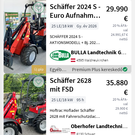
Zusatzsteuerge
mezőgazdasági
Schäffer 2024 S -
29.990
erőgépek
/
Euro Aufnahme -
€
Schäffer
Aktionsmodell
25 LE/18 kW
Gy. év 2026
20 % ÁFA-
val
24.991,67 €
SCHÄFFER 2024 S -
nettó
AKTIONSMODELL + Bj. 2026,
lagernd + 3-Zylinder-
BULLA Landtechnik GmbH
Dieselmotor Kubota mit 25
PS + Hydrostatischer
4595 Waldneukirchen
Allradantrieb mit
Egyéb
Premium Plus kereskedő
Új gép
automotiver Steuerung +
mezőgazdasági
Schäffer 2628
Bereifu
35.880
erőgépek
/
mit FSD
€
Schäffer
25 LE/18 kW
95 h
20 % ÁFA-
val
29.900 €
Hoftrac Hoflader Schäffer
nettó
2628 mit Fahrerschutzdach
+ Kubota Diesel Motor
Oberhofer Landtechnik GmbH
D1105 + Leistung 18, 5 KW =
25 PS + Heckgewicht
6130 Schwaz