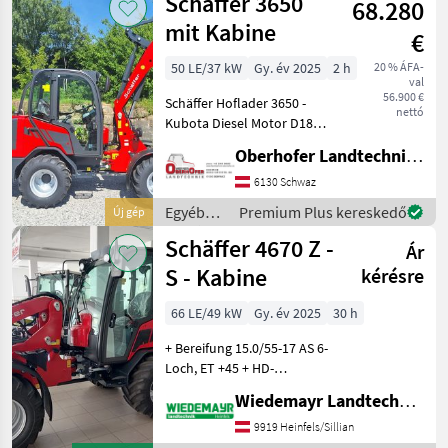
Schäffer 3650
68.280
erőgépek
/
mit Kabine
€
Schäffer
50 LE/37 kW
Gy. év 2025
2 h
20 % ÁFA-
val
56.900 €
Schäffer Hoflader 3650 -
nettó
Kubota Diesel Motor D1803-
CR-T - Leistung 37 KW / 50
Oberhofer Landtechnik GmbH
PS - Heckgewicht Endplatte
- Beleuchtungsanlage -
6130 Schwaz
hydr. Werkzeugverriegelung
Egyéb
Premium Plus kereskedő
Új gép
mezőgazdasági
Schäffer 4670 Z -
Ár
erőgépek
/
S - Kabine
kérésre
Schäffer
66 LE/49 kW
Gy. év 2025
30 h
+ Bereifung 15.0/55-17 AS 6-
Loch, ET +45 + HD-
Planetenachsen mit
Wiedemayr Landtechnik GmbH
Selbstsperrdifferential +
Radiovorbereitung mit
9919 Heinfels/Sillian
Lautsprechern +