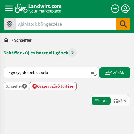
Ajánlatok böngészése
/
Schaeffer
Schäffer - új és használt gépek
Így van sorba rendezve a Landwirt.com-on
Szűrők
x
x
Schaeffer
Összes szűrő törlése
Lista
Rács
Keresés