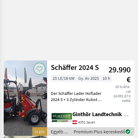
Schäffer 2024 S
29.990
€
25 LE/18 kW
Gy. év 2025
10 h
20 % ÁFA-
val
Der Schäffer Lader Hoflader
24.991,67 €
2024 S + 3 Zylinder Kubota
nettó
Motor + Hydrostat +
Euroaufnahme +
Ginthör Landtechnik GmbH
Hydraulische
4351 Saxen
Geräteverriegelung + AS
Bereifung 26x12.00-12 + LED
Egyéb
Premium Plus kereskedő
Új gép
mezőgazdasági