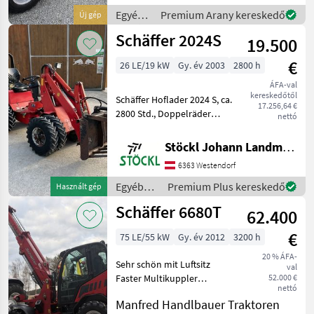
Schäffer-Ac
Egyéb
Premium Arany kereskedő
Új gép
mezőgazdasági
Schäffer 2024S
19.500
erőgépek
/
€
26 LE/19 kW
Gy. év 2003
2800 h
Schäffer
ÁFA-val
kereskedőtől
Schäffer Hoflader 2024 S, ca.
17.256,64 €
2800 Std., Doppelräder
nettó
vorne,
Zusatzgewichtsplatten
Stöckl Johann Landmaschinen GesmbH & Co KG
hinten, Krokodilzange, (A)
6363 Westendorf
Pót-hidraulikakör,
Gyorsváltó-keretek Egyéb
Egyéb
Premium Plus kereskedő
Használt gép
mezőgazdasági
mezőgazdasági
Schäffer 6680T
62.400
erőgépek
/
€
75 LE/55 kW
Gy. év 2012
3200 h
Schäffer
20 % ÁFA-
Sehr schön mit Luftsitz
val
Faster Multikuppler
52.000 €
nettó
Bereifung neu wegen
Manfred Handlbauer Traktoren
umbereifung Gesamthöhe