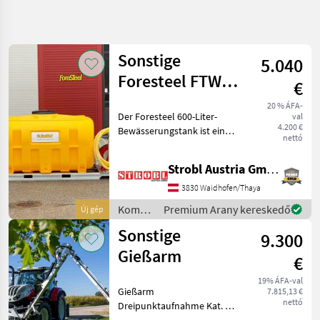
Keresés
pontosítása
Sonstige
5.040
Kategória
Ország
Szűrők
4
Foresteel FTW-
€
600 Mobiles
20 % ÁFA-
4 eredmény
AKTUÁLIS
Der Foresteel 600-Liter-
Visszaállítás
val
Bewässerungssystem
ÚTVONAL
megjelenítése
4.200 €
Bewässerungstank ist eine
nettó
Kommunális
kompakte, mobile Lösung
gépek/eszközök
für Bewässerung,
Strobl Austria GmbH
Kommunalis
Wassertransport und
Gepek
Brandbekämpfung. Mit
3830 Waidhofen/Thaya
Schlauchtrommel und
Oentoezogepek
Kommunális
Premium Arany kereskedő
Új gép
Pumpsystem au
gépek /
Sonstige
Sonstige
9.300
Sonstige
Gießarm
KATEGÓRIA
€
KIVÁLASZTÁSA
19% ÁFA-val
Gießarm
7.815,13 €
Sonstige
nettó
Dreipunktaufnahme Kat. 2 /
160° schwenkbar Gezielt