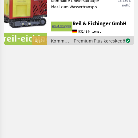
Kompakte Universalraupe
16.730 €
WT 450
nettó
ideal zum Wassertransport
in unwegsamem Gelände.
Motor: Honda GX630,
Reil & Eichinger GmbH
Benzin Leistung: 15, 5 – 20,
8 kW – PS Anlasser:
93149 Nittenau
Elektrisch Gewicht
Kommunális
Premium Plus kereskedő
Új gép
gépek /
Sonstige