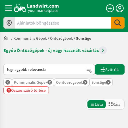
Ajánlatok böngészése
/
Kommunális Gépek
/
Öntözőgépek
/
Sonstige
Egyéb Öntözőgépek - új vagy használt vásárlás
Így van sorba rendezve a Landwirt.com-on
Szűrők
x
x
x
x
Kommunalis Gepek
Oentoezogepek
Sonstige
x
Összes szűrő törlése
Lista
Rács