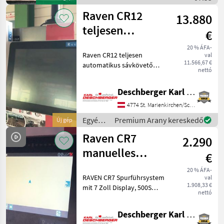
tartozékok / Raven
Raven CR12
13.880
teljesen
€
automatikus
20 % ÁFA-
Raven CR12 teljesen
val
nyomkövető
11.566,67 €
automatikus sávkövető
rendszer
nettó
rendszer 12, 1 hüvelykes
kijelzővel, RS1 vevővel
Deschberger Karl Landtechnik GesmbH & Co KG
(beépített GSM[1]
modemmel), RTK-
4774 St. Marienkirchen/Schärding
feloldással és kábelezéssel
Egyéb
Premium Arany kereskedő
Új gép
minden TMR AGR
traktor
Raven CR7
2.290
tartozékok
/ Raven
manuelles
€
Spurführsystem
20 % ÁFA-
RAVEN CR7 Spurführsystem
val
1.908,33 €
mit 7 Zoll Display, 500S
nettó
Antenne einschließlich
Verkabelung für manuelle
Deschberger Karl Landtechnik GesmbH & Co KG
Lenkung mit integriertem