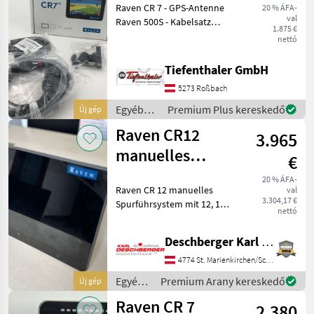
Raven CR 7 - GPS-Antenne
20 % ÁFA-
val
Raven 500S - Kabelsatz
1.875 €
komplett mit 3-poliger
nettó
Stromversorgung -
Antennenmontageplatte -
Tiefenthaler GmbH
Kratzfestes Vollglasdisplay -
5273 Roßbach
Verkabelung und
Egyéb
Premium Plus kereskedő
Új gép
traktor
Raven CR12
3.965
tartozékok
/ Raven
manuelles
€
Spurführsystem
20 % ÁFA-
Raven CR 12 manuelles
val
3.304,17 €
Spurführsystem mit 12, 1
nettó
Zoll Display, 500S Antenne
einschließlich Verkabelung
Deschberger Karl Landtechnik GesmbH & Co KG
für manuelle Lenkung mit
integriertem Lichtbalken -
4774 St. Marienkirchen/Schärding
OHNE MONTAGE
Egyéb
Premium Arany kereskedő
Új gép
traktor
Raven CR 7
2.380
tartozékok