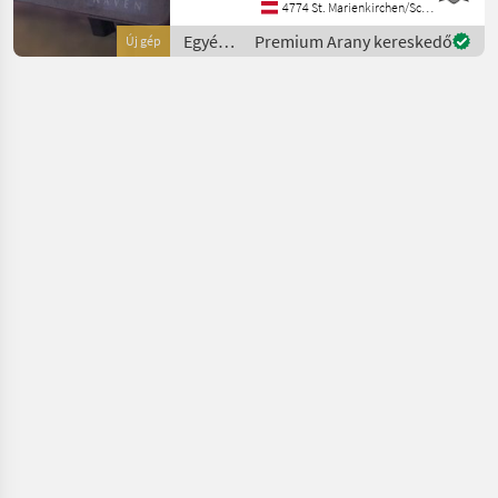
Lichtbalken - OHNE
4774 St. Marienkirchen/Schärding
MONTAGE CR7 Hauptmer
Egyéb
Premium Arany kereskedő
Új gép
traktor
tartozékok
/ Raven