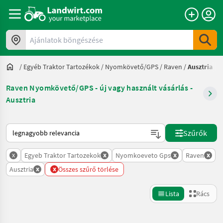
Ajánlatok böngészése
/
Egyéb Traktor Tartozékok
/
Nyomkövető/GPS
/
Raven
/
Ausztria
Raven Nyomkövető/GPS - új vagy használt vásárlás -
Ausztria
Így van sorba rendezve a Landwirt.com-on
Szűrők
x
x
x
x
Egyeb Traktor Tartozekok
Nyomkoeveto Gps
Raven
x
x
Ausztria
Összes szűrő törlése
Lista
Rács