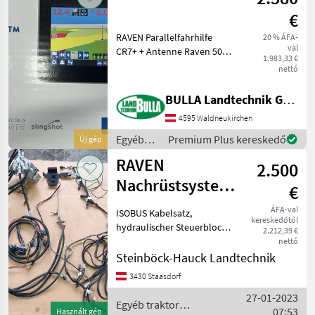
/ Raven
€
RAVEN Parallelfahrhilfe
20 % ÁFA-
val
CR7+ + Antenne Raven 500
1.983,33 €
+ Stromversorgung über 3-
nettó
poligen Stecker + ISOBUS-
UT aktiviert + Virtuelle
BULLA Landtechnik GmbH
Teilbreitenschaltung +
4595 Waldneukirchen
Halterungen f
Egyéb
Premium Plus kereskedő
Új gép
traktor
RAVEN
2.500
tartozékok
/ Raven
Nachrüstsystem
€
hydraulisch
ÁFA-val
ISOBUS Kabelsatz,
kereskedőtől
hydraulischer Steuerblock (
2.212,39 €
samt Schläuchen für CNH
nettó
Steyr Kompakt und New
Steinböck-Hauck Landtechnik
Holland TN sowie T4000),
3430 Staasdorf
Verkabelung,
27-01-2023
Antennenhalterung Egyéb
Egyéb traktor
07:53
traktor t
Használt gép