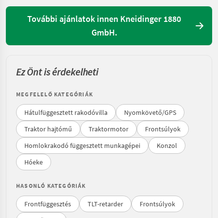
További ajánlatok innen Kneidinger 1880
GmbH.
Ez Önt is érdekelheti
MEGFELELŐ KATEGÓRIÁK
Hátulfüggesztett rakodóvilla
Nyomkövető/GPS
Traktor hajtómű
Traktormotor
Frontsúlyok
Homlokrakodó függesztett munkagépei
Konzol
Hóeke
HASONLÓ KATEGÓRIÁK
Frontfüggesztés
TLT-retarder
Frontsúlyok