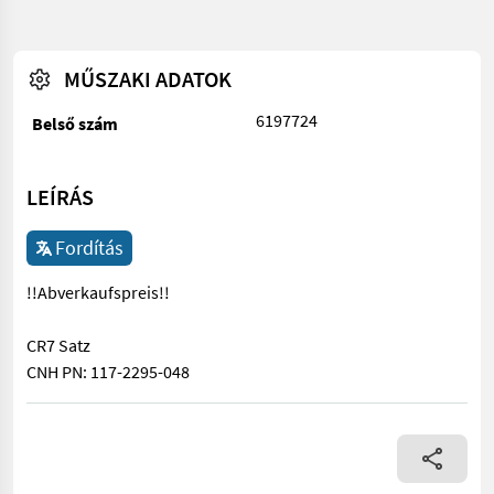
MŰSZAKI ADATOK
6197724
Belső szám
LEÍRÁS
Fordítás
!!Abverkaufspreis!!
CR7 Satz
CNH PN: 117-2295-048
!!Abverkaufspreis!! CR7 Satz CNH PN: 117-2295-048