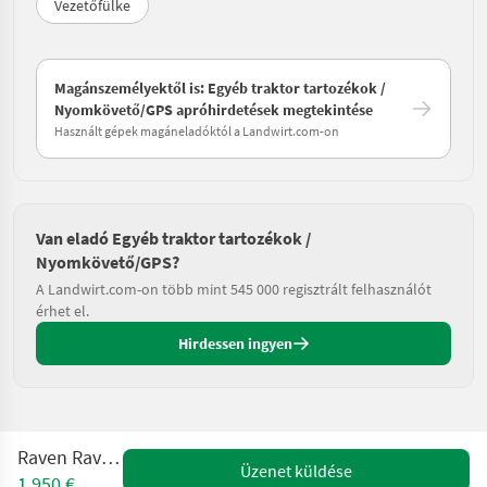
Vezetőfülke
Magánszemélyektől is: Egyéb traktor tartozékok /
Nyomkövető/GPS apróhirdetések megtekintése
Használt gépek magáneladóktól a Landwirt.com-on
Van eladó Egyéb traktor tartozékok /
Nyomkövető/GPS?
A Landwirt.com-on több mint 545 000 regisztrált felhasználót
érhet el.
Hirdessen ingyen
Raven Raven CR7
Üzenet küldése
1.950 €