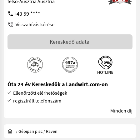
felső-Ausztria Ausztria
+43 59 ****
Visszahívás kérése
Kereskedő adatai
Óta 24 év Kereskedők a Landwirt.com-on
Ellenőrzött elérhetőségek
regisztrált telefonszám
Minden díj
/
Gépipari piac
/
Raven