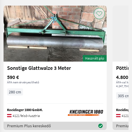
Használt gép
Sonstige Glattwalze 3 Meter
Pöttin
590 €
4.800 €
ÁFA nem érvényesíthető
ÁFA-val ker
4.247,79 € n
280 cm
305 cm
Kneidinger 1880 GmbH.
Kneidinge
4121 felső-Ausztria
4121 fe
Premium Plus kereskedő
Premium 