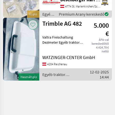
Lenksystems bei Traktoren
ohne Lenksystem
4774 St. Marienkirchen/Schärding
Vorbereitung passend für
Egyéb
Premium Arany kereskedő
Új gép
Fendt Vario Traktoren
traktor
Trimble AG 482
5.000
tartozékok
/
€
Trimble
Valtra Freischaltung
ÁFA-val
Dezimeter Egyéb traktor
kereskedőtől
tartozékok
4.424,78 €
nettó
Nyomkövető/GPS
WATZINGER-CENTER GmbH
4204 Reichenau
12-02-2025
Egyéb traktor
14:44
Használt gép
tartozékok / Trimble