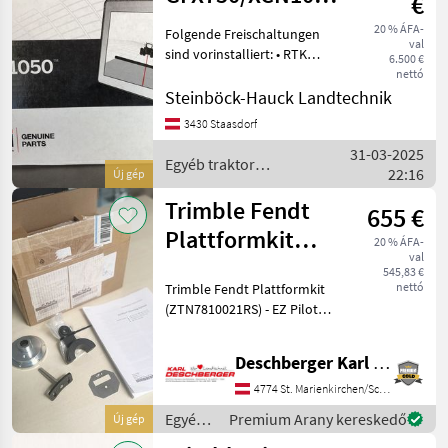
€
mit NAV900 RTK
20 % ÁFA-
Folgende Freischaltungen
val
sind vorinstalliert: • RTK
6.500 €
Freischaltung • CAN
nettó
Autopilot Freischaltung
Steinböck-Hauck Landtechnik
(Lenkungsfreischaltung) •
3430 Staasdorf
VRS Client Freischaltung
31-03-2025
(Modem Freischa
Egyéb traktor
22:16
Új gép
tartozékok / Trimble
Trimble Fendt
655 €
Plattformkit
20 % ÁFA-
val
(ZTN7810021RS)
545,83 €
nettó
Trimble Fendt Plattformkit
(ZTN7810021RS) - EZ Pilot
Steering System passend zu
Fendt (Vario 207, 208, 209,
Deschberger Karl Landtechnik GesmbH & Co KG
210, 211, 411, 412, 413, 414,
415, 712, 714, 716, 718 , 81
4774 St. Marienkirchen/Schärding
Egyéb
Premium Arany kereskedő
Új gép
traktor