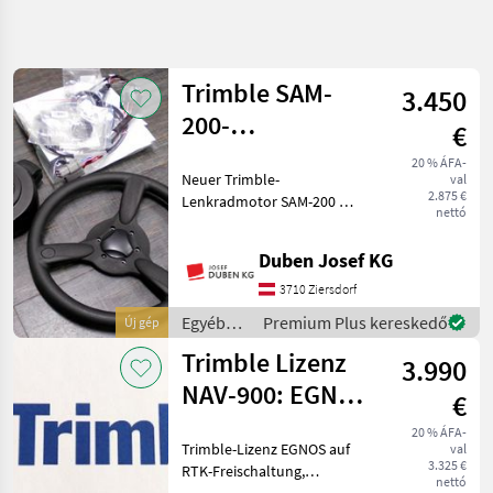
Keresés
pontosítása
Trimble SAM-
3.450
Kategória
Ország
Szűrők
4
200-
€
Lenkradmotor
20 % ÁFA-
32 eredmény
AKTUÁLIS
Neuer Trimble-
Visszaállítás
val
ÚTVONAL
megjelenítése
2.875 €
Lenkradmotor SAM-200 mit
nettó
Mezőgazdasági
Zubehör laut Abbildung.
gépek/eszközök
Unser Verkaufsteam zeigt
Duben Josef KG
Egyeb
Ihnen gerne persönlich die
Traktor
angebotene Maschine.
3710 Ziersdorf
Tartozekok
Vereinbaren Sie mit unsere
Egyéb
Premium Plus kereskedő
Új gép
Nyomkoeveto
traktor
Gps
Trimble Lizenz
3.990
tartozékok
Trimble
/ Trimble
NAV-900: EGNOS
€
auf RTK (basic to
KATEGÓRIA
20 % ÁFA-
KIVÁLASZTÁSA
Trimble-Lizenz EGNOS auf
val
high)
3.325 €
RTK-Freischaltung,
Trimble
nettó
einmalige Freischaltung für