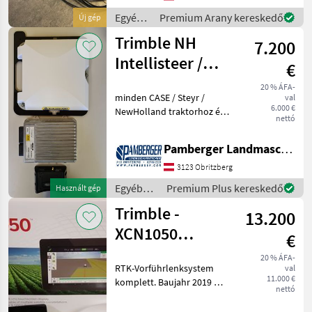
lehetővé teszi az üzemel
Egyéb
Premium Arany kereskedő
Új gép
traktor
Trimble NH
7.200
tartozékok
/
Intellisteer /
€
Trimble
CASE AccuGuide
20 % ÁFA-
minden CASE / Steyr /
val
kormányrendszer
6.000 €
NewHolland traktorhoz és
nettó
AccuGuide / S-Tech /
Intellisteer előkészítéssel
Pamberger Landmaschinentechnik GmbH
és monitorral ellátott
kombájnhoz alkalmas, a
3123 Obritzberg
rendszer PLM 372 RTK an
Egyéb
Premium Plus kereskedő
Használt gép
traktor
Trimble -
13.200
tartozékok
/ Trimble
XCN1050
€
(GFX750) -
20 % ÁFA-
RTK-Vorführlenksystem
val
Autopilot
11.000 €
komplett. Baujahr 2019 mit
Motordrive
nettó
Garantie. Bestehend aus
Display XCN1050(GFX750),