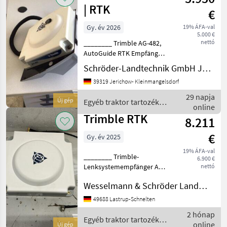
| RTK
€
Gy. év 2026
19% ÁFA-val
5.000 €
nettó
________ Trimble AG-482,
AutoGuide RTK Empfänger,
MF Guide Trimble
Schröder-Landtechnik GmbH Jerichow- Kleinmangelsdorf
Centimeter, ohne Modem,
39319 Jerichow- Kleinmangelsdorf
passend zu MF 8S, 9S Egyéb
traktor tartozékok
29 napja
Új gép
Egyéb traktor tartozékok
Nyomkövető/GPS
online
/ Trimble
Trimble RTK
8.211
€
Gy. év 2025
19% ÁFA-val
________ Trimble-
6.900 €
Lenksystemempfänger AG-
nettó
482 mit freigeschalteter
Wesselmann & Schröder Landmaschinen Lastrup-Schnelten
Zentimetergenauigkeit,
GSM-NTRIP-Antennenkabel
49688 Lastrup-Schnelten
Egyéb traktor tartozékok
2 hónap
Nyomkövető/GPS
Egyéb traktor tartozékok
online
Új gép