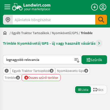
Ajánlatok böngészése
/
Egyéb Traktor Tartozékok
/
Nyomkövető/GPS
/
Trimble
Trimble Nyomkövető/GPS - új vagy használt vásárlás
Így van sorba rendezve a Landwirt.com-on
Szűrők
x
x
x
Egyeb Traktor Tartozekok
Nyomkoeveto Gps
x
x
Trimble
Összes szűrő törlése
Lista
Rács