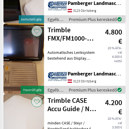
Pamberger Landmaschinentechnik GmbH
GPS-Empfänger mit
integriertem Lenk- und
3123 Obritzberg
Neigungcontroller NAV-900,
Egyéb
Premium Plus kereskedő
bemutató gép
traktor
Trimble
4.800
tartozékok
/ Trimble
FMX/FM1000-
€
RTK+Glonass-
20 % ÁFA-
Automatisches Lenksystem
val
Autopilot
4.000 €
bestehend aus Display
nettó
FMX/FM1000, RTK+Glonass
Aktivierung, GPS-Antenne
Pamberger Landmaschinentechnik GmbH
Ag25, Display RAM-
Halterung,
3123 Obritzberg
Mobilfunkmodem DCM300,
Egyéb
Premium Plus kereskedő
Használt gép
Navigationscontro
traktor
Trimble CASE
4.200
tartozékok
/ Trimble
Accu Guide / NH
€
Intellisteer
20 % ÁFA-
minden CASE / Steyr /
val
kormányrendszer
3.500 €
NewHolland traktorhoz és