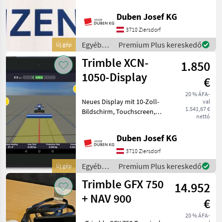
NAV-900-Antenne um RTK
Duben Josef KG
FJDynamics
2, 5 cm Genauigkeit bei
Trimble-Lenksystem
3710 Ziersdorf
realisieren zu können,
John Deere
Egyéb
Premium Plus kereskedő
Új gép
kompa
traktor
Trimble XCN-
CHC NAV
1.850
tartozékok
/ Trimble
1050-Display
€
Steyr
20 % ÁFA-
Neues Display mit 10-Zoll-
val
Raven
1.541,67 €
Bildschirm, Touchscreen,
nettó
Isobus-fähig und leicht
Mind a 11
bedienbar. Display ist mit
megjelenítése
Duben Josef KG
allen gängigen
Traktormarken und
3710 Ziersdorf
MODELL
Geräteherstellern (ISOBUS)
Egyéb
Premium Plus kereskedő
Új gép
kom
traktor
Trimble GFX 750
14.952
tartozékok
VARIOGUIDE
/ Trimble
+ NAV 900
€
RTK
20 % ÁFA-