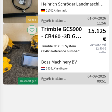
FENDT Egyéb traktor
Heinrich Schröder Landmaschinen KG Ahlerstedt
tartozékok
21702 Ahlerstedt
Nyomkövető/GPS
01-04-2026
Új gép
Egyéb traktor
11:56
tartozékok / Trimble
Trimble GCS900
15.125
- CB460 -3D GPS
€
System CB460
21% ÁFA-val
Trimble 3D GPS System
12.500 €
CB460 Reference number:
nettó
GPS Type Trimble 3D GPS
System Location
Boss Machinery BV
Veldhoven, Netherlands
5505JA Veldhoven
Available at Boss
04-09-2025
Machinery! This Trimble
Egyéb traktor
09:51
Trimble 3D G
Használt gép
tartozékok / Trimble