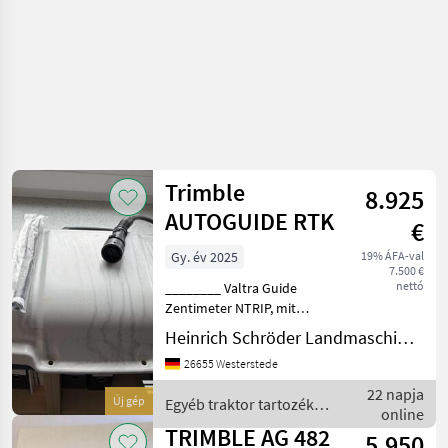
Trimble
8.925
AUTOGUIDE RTK
€
Gy. év 2025
19% ÁFA-val
7.500 €
nettó
________ Valtra Guide
Zentimeter NTRIP, mit
Antenne, passend zu
Heinrich Schröder Landmaschinen KG Westerstede
Valatra N-/T- und Q-Serie
26655 Westerstede
Egyéb traktor tartozékok
Nyomkövető/GPS
22 napja
Új gép
Egyéb traktor tartozékok
online
/ Trimble
TRIMBLE AG 482
5.950