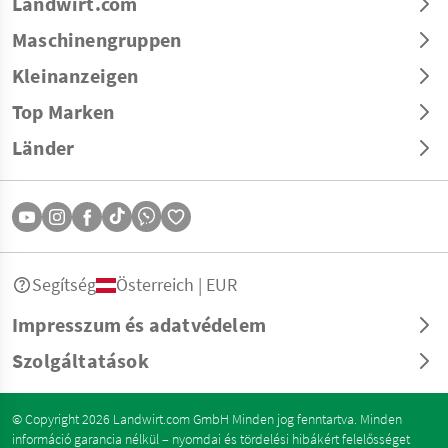
Landwirt.com
Maschinengruppen
Kleinanzeigen
Top Marken
Länder
Segítség
Österreich | EUR
Impresszum és adatvédelem
Szolgáltatások
© Copyright 2026 Landwirt.com GmbH Minden jog fenntartva. Minden
információ garancia nélkül – nyomdai és tördelési hibákért felelősséget