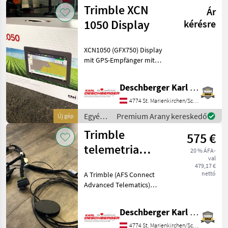
traktor
Trimble XCN
Ár
tartozékok
/
1050 Display
kérésre
Trimble
XCN1050 (GFX750) Display
mit GPS-Empfänger mit
integriertem
Neigungscontroller NAV-
Deschberger Karl Landtechnik GesmbH & Co KG
900 zur direkten Anpassung
der Fahrzeuglenkung bzw.
4774 St. Marienkirchen/Schärding
Kompensierung von
Egyéb
Premium Arany kereskedő
Új gép
Abweichungen
traktor
Trimble
575 €
tartozékok
/
telemetria
20 % ÁFA-
Trimble
val
modul
479,17 €
nettó
A Trimble (AFS Connect
Advanced Telematics)
telemetria modul 1 éves
előfizetéssel Steyr TMR
Deschberger Karl Landtechnik GesmbH & Co KG
traktorokhoz (Profi / Profi
CVT / Impulse CVT) -
4774 St. Marienkirchen/Schärding