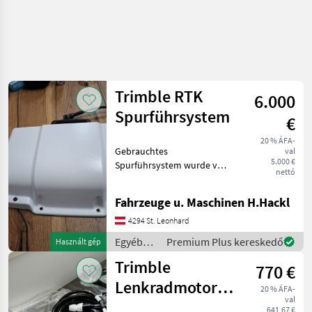
Trimble RTK
6.000
Spurführsystem
€
20 % ÁFA-
Gebrauchtes
val
5.000 €
Spurführsystem wurde von
nettó
einem Valtra N 174 D
abgebaut ! Wurde auf
Fahrzeuge u. Maschinen H.Hackl
Funktion überprüft ! Laut
Test dass genaueste
4294 St. Leonhard
Spurführsystem auf dem
Egyéb
Premium Plus kereskedő
Használt gép
Markt ! Egyéb
traktor
Trimble
770 €
tartozékok
/ Trimble
Lenkradmotor-
20 % ÁFA-
val
Kabelbaum
641,67 €