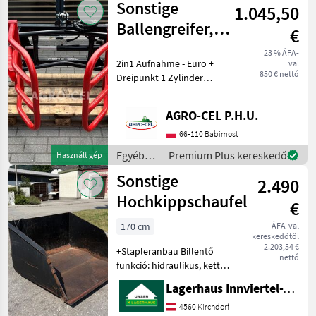
Sonstige
1.045,50
tartozékok
/ Fritz
Ballengreifer,
€
Oststeirer
Ballenzange 2in1
23 % ÁFA-
2in1 Aufnahme - Euro +
val
Euro + Dreipunkt
850 € nettó
Dreipunkt 1 Zylinder
Pulverbeschichtet Solide
und langlebige
AGRO-CEL P.H.U.
Konstruktion Preis: 850 EUR
Die Lieferkosten sind von
66-110 Babimost
PLZ abhängig, bi
Egyéb
Premium Plus kereskedő
Használt gép
traktor
Sonstige
2.490
tartozékok
/
Hochkippschaufel
€
Sonstige
170 cm
ÁFA-val
kereskedőtől
2.203,54 €
+Stapleranbau Billentő
nettó
funkció: hidraulikus, kettős
működésű Egyéb traktor
Lagerhaus Innviertel-Traunviertel-Urfahr eGen, Kirchdorf
tartozékok Billenőlapát
4560 Kirchdorf