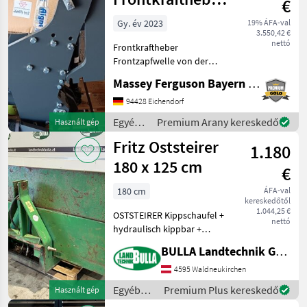
€
+ Frontzapfwelle
Gy. év 2023
19% ÁFA-val
3.550,42 €
nettó
Frontkraftheber
Frontzapfwelle von der
Firma Aigner Passend für
Massey Ferguson Bayern Ost
Massey Ferguson 4700 Serie
(Evtl. passt es auch Auf
94428 Eichendorf
Valtra A Serie mit 3
Egyéb
Premium Arany kereskedő
Használt gép
Zylinder) Kat. 2 Fanghacken
traktor
Fritz Oststeirer
1.180
tartozékok
/
180 x 125 cm
€
Aigner
180 cm
ÁFA-val
kereskedőtől
1.044,25 €
OSTSTEIRER Kippschaufel +
nettó
hydraulisch kippbar +
Breite 180 cm + Tiefe 125
BULLA Landtechnik GmbH
cm + Heckbordwand - bzw.
vorne als Aufsatzwand
4595 Waldneukirchen
verwendbar + 3 Punkt und
Egyéb
Premium Plus kereskedő
Használt gép
Ackerschienena
traktor