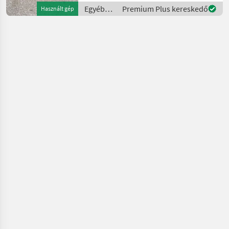
Egyéb
Premium Plus kereskedő
Használt gép
traktor
tartozékok
/
Sonstige