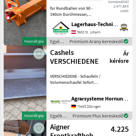
kereskedőtől
2.477,88 €
für Rundballen von 90 -
nettó
190cm Durchmesser,
Gewicht: 237kg,
Lagerhaus-Technik St. Johann
Euroaufnahme, guter
Zustand Kaufpreis inkl. 13%
5600 St. Johann
Mwst. Wir bitten telefonisch
Egyéb
Premium Arany kereskedő
Használt gép
oder per Mail Ihren Besuch
traktor
Cashels
be
Ár
tartozékok
/ Hauer
VERSCHIEDENE
kérésre
VERSCHIEDENE - Schaufeln /
Volumenschaufel Sofort
verfügbar Tel. 07966 1324
oder e mail Egyéb traktor
Agrarsysteme Hornung GmbH & Co. KG
tartozékok Homlokrakodó
függesztett munkagépei
73485 Zöbingen
Egyéb
Premium Plus kereskedő
Használt gép
traktor
Aigner
4.225
tartozékok
/ Cashels
Frontkraftheber