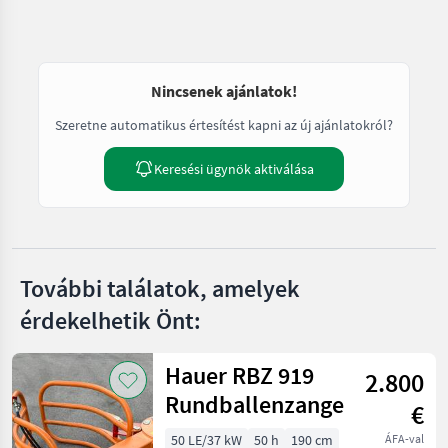
Nincsenek ajánlatok!
Szeretne automatikus értesítést kapni az új ajánlatokról?
Keresési ügynök aktiválása
További találatok, amelyek
érdekelhetik Önt:
Hauer RBZ 919
2.800
Rundballenzange
€
50 LE/37 kW
50 h
190 cm
ÁFA-val