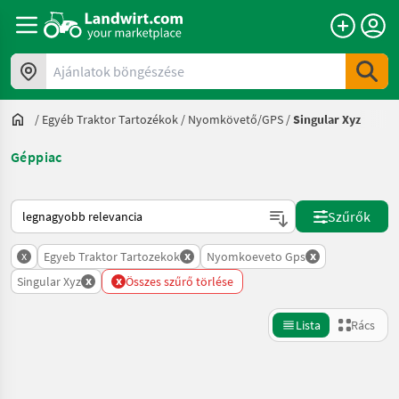
Ajánlatok böngészése
/
Egyéb Traktor Tartozékok
/
Nyomkövető/GPS
/
Singular Xyz
Géppiac
Így van sorba rendezve a Landwirt.com-on
Szűrők
x
x
x
Egyeb Traktor Tartozekok
Nyomkoeveto Gps
x
x
Singular Xyz
Összes szűrő törlése
Lista
Rács