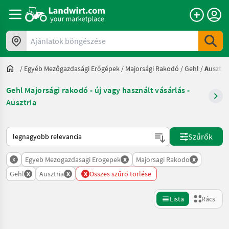
Ajánlatok böngészése
/
Egyéb Mezőgazdasági Erőgépek
/
Majorsági Rakodó
/
Gehl
/
Ausztri
Gehl Majorsági rakodó - új vagy használt vásárlás -
Ausztria
Így van sorba rendezve a Landwirt.com-on
Szűrők
x
x
x
Egyeb Mezogazdasagi Erogepek
Majorsagi Rakodo
x
x
x
Gehl
Ausztria
Összes szűrő törlése
Lista
Rács