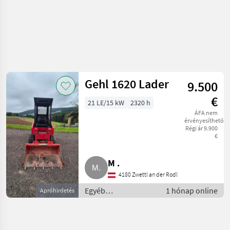
Gehl 1620 Lader
9.500
€
21 LE/15 kW
2320 h
ÁFA nem
érvényesíthető
Régi ár 9.900
€
M .
4180 Zwettl an der Rodl
Egyéb
1 hónap online
Apróhirdetés
mezőgazdasági
erőgépek /
Majorsági rakodó