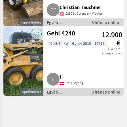
Christian Tauchner
2880 St.Corona am Wechsel
Egyéb
3 hónap online
Apróhirdetés
mezőgazdasági
Gehl 4240
12.900
erőgépek /
Majorsági rakodó
€
46 LE/34 kW
Gy. év 2010
1071 h
ÁFA nem
érvényesíthető
I .
2201 Seyring
Egyéb
3 hónap online
Apróhirdetés
mezőgazdasági
erőgépek /
Majorsági rakodó