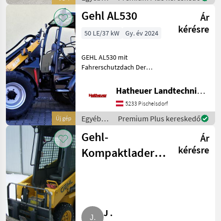
mezőgazdasági
Gehl AL530
Ár
erőgépek
/ Gehl
kérésre
50 LE/37 kW
Gy. év 2024
GEHL AL530 mit
Fahrerschutzdach Der
AL530 ist der größte
unserer Lader mit dem P-
Hatheuer Landtechnik GmbH & Co.KG.
Kinematik-Laderarm und
5233 Pischelsdorf
genau für Ihre
Anforderungen gebaut. mit
Egyéb
Premium Plus kereskedő
Új gép
einer statischen
mezőgazdasági
Gehl-
Ár
erőgépek
/ Gehl
kérésre
Kompaktlader
SL 1640
J .