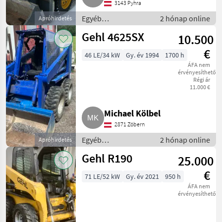
3143 Pyhra
Egyéb
2 hónap online
Apróhirdetés
mezőgazdasági
Gehl 4625SX
10.500
erőgépek /
Majorsági rakodó
€
46 LE/34 kW
Gy. év 1994
1700 h
ÁFA nem
érvényesíthető
Régi ár
11.000 €
Michael Kölbel
2871 Zöbern
Egyéb
2 hónap online
Apróhirdetés
mezőgazdasági
Gehl R190
25.000
erőgépek /
Majorsági rakodó
€
71 LE/52 kW
Gy. év 2021
950 h
ÁFA nem
érvényesíthető