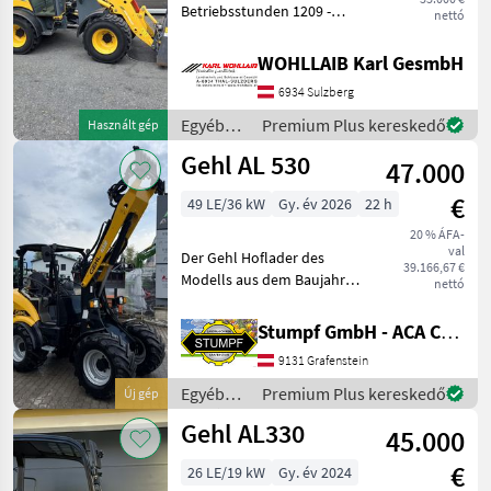
Betriebsstunden 1209 -
Gehl
nettó
Hydraulische
Geräteverriegelung - Gehl
WOHLLAIB Karl GesmbH
Weidemann
Aufnahme - Palettengabel -
6934 Sulzberg
Schaufel - 3-Punkt-Adapter
Thaler
-
Egyéb
Premium Plus kereskedő
Használt gép
mezőgazdasági
Gehl AL 530
Schäffer
47.000
erőgépek
/ Gehl
€
49 LE/36 kW
Gy. év 2026
22 h
Fuchs
20 % ÁFA-
val
Der Gehl Hoflader des
Giant
39.166,67 €
Modells aus dem Baujahr
nettó
2025 überzeugt durch seine
Mind a 51
herausragende Ausstattung
megjelenítése
Stumpf GmbH - ACA Center Stumpf
und seine Vielseitigkeit.
9131 Grafenstein
MODELL
Angetrieben von einem
effizienten Diesel
Egyéb
Premium Plus kereskedő
Új gép
mezőgazdasági
Gehl AL330
45.000
erőgépek
AL330
/ Gehl
€
26 LE/19 kW
Gy. év 2024
AL540