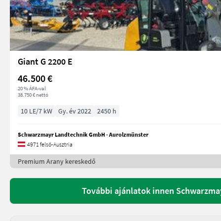
Giant G 2200 E
46.500 €
20 % ÁFA-val
38.750 € nettó
10 LE/7 kW
Gy. év 2022
2450 h
Schwarzmayr Landtechnik GmbH - Aurolzmünster
4971 felső-Ausztria
Premium Arany kereskedő
További ajánlatok innen Schwarzma