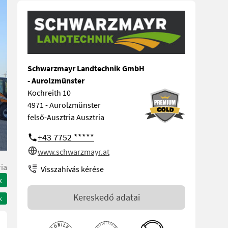
Schwarzmayr Landtechnik GmbH
- Aurolzmünster
Kochreith 10
4971 - Aurolzmünster
felső-Ausztria Ausztria
+43 7752 *****
www.schwarzmayr.at
ria
Visszahívás kérése
k
Kereskedő adatai
k