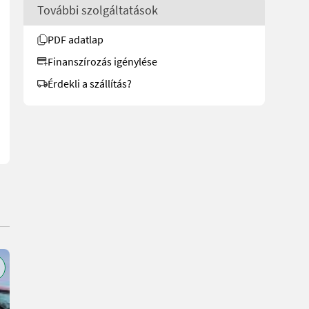
További szolgáltatások
PDF adatlap
drosztatikus hajtással, elosztóművel és kardántengelyen keresztül, 
Finanszírozás igénylése
Érdekli a szállítás?