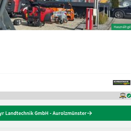
Használt g
yr Landtechnik GmbH - Aurolzmünster