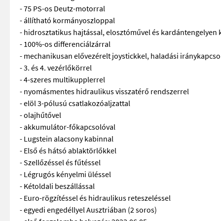
- 75 PS-os Deutz-motorral
- állítható kormányoszloppal
- hidrosztatikus hajtással, elosztóművel és kardántengelyen 
- 100%-os differenciálzárral
- mechanikusan elővezérelt joystickkel, haladási iránykapcso
- 3. és 4. vezérlőkörrel
- 4-szeres multikupplerrel
- nyomásmentes hidraulikus visszatérő rendszerrel
- elöl 3-pólusú csatlakozóaljzattal
- olajhűtővel
- akkumulátor-főkapcsolóval
- Lugstein alacsony kabinnal
- Első és hátsó ablaktörlőkkel
- Szellőzéssel és fűtéssel
- Légrugós kényelmi üléssel
- Kétoldali beszállással
- Euro-rögzítéssel és hidraulikus reteszeléssel
- egyedi engedéllyel Ausztriában (2 soros)