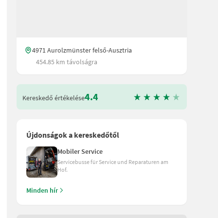
4971 Aurolzmünster felső-Ausztria
454.85 km távolságra
4.4
Kereskedő értékelése
Újdonságok a kereskedőtől
Mobiler Service
Servicebusse für Service und Reparaturen am
Hof.
Minden hír