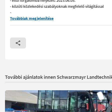
- első forgalomba helyezés: 2023.06.05.
- közúti közlekedési szabályoknak megfelelő világítással
-
EDV: 70269 Udvari rakodógép - 1875 üzemórával - TELESKOP leng
Továbbiak megjelenítése
További ajánlatok innen Schwarzmayr Landtechni