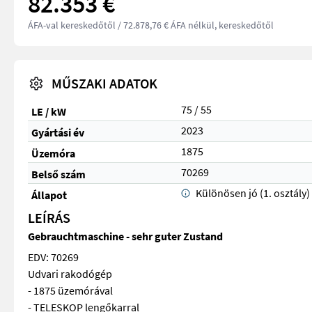
82.353 €
ÁFA-val kereskedőtől
/ 72.878,76 € ÁFA nélkül, kereskedőtől
MŰSZAKI ADATOK
75 / 55
LE / kW
2023
Gyártási év
1875
Üzemóra
70269
Belső szám
Különösen jó (1. osztály)
Állapot
LEÍRÁS
Gebrauchtmaschine - sehr guter Zustand
EDV: 70269
Udvari rakodógép
- 1875 üzemórával
- TELESKOP lengőkarral