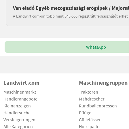
Van eladó Egyéb mezőgazdasági erőgépek / Majorsá
A Landwirt.com-on több mint 545 000 regisztrált felhasználót érhet 
WhatsApp
Landwirt.com
Maschinengruppen
Maschinenmarkt
Traktoren
Händlerangebote
Mähdrescher
Kleinanzeigen
Rundballenpressen
Händlersuche
Pflüge
Versteigerungen
Güllefässer
Alle Kategorien
Holzspalter