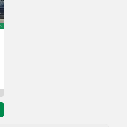
ép
Intrac L 50
26.675 €
ÁFA-val kereskedőtől
23.606,19 € nettó
50 LE/37 kW
Gy. év 2007
4000 h
Schwarzmayr Landtechnik GmbH - Aurolzmünster
4971 felső-Ausztria
Premium Arany kereskedő