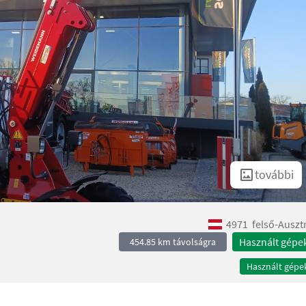
további
4971
felső-Auszt
Használt gépe
454.85 km távolságra
Használt gépe