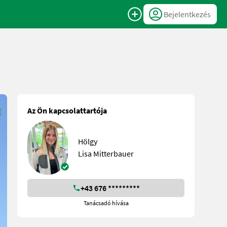
Bejelentkezés
Az Ön kapcsolattartója
Hölgy
Lisa Mitterbauer
+43 676 *********
Tanácsadó hívása