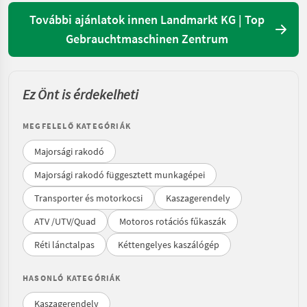
További ajánlatok innen Landmarkt KG | Top
Gebrauchtmaschinen Zentrum
Ez Önt is érdekelheti
MEGFELELŐ KATEGÓRIÁK
Majorsági rakodó
Majorsági rakodó függesztett munkagépei
Transporter és motorkocsi
Kaszagerendely
ATV /UTV/Quad
Motoros rotációs fűkaszák
Réti lánctalpas
Kéttengelyes kaszálógép
HASONLÓ KATEGÓRIÁK
Kaszagerendely