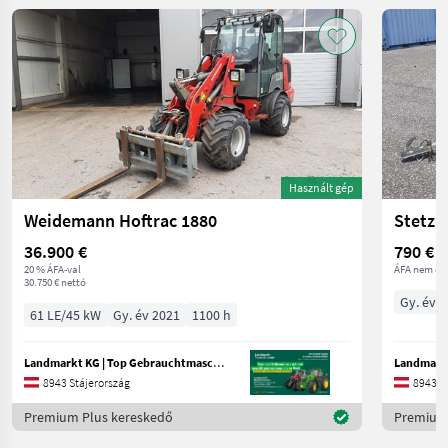
Használt gép
Weidemann Hoftrac 1880
Stetzl
36.900 €
790 €
20 % ÁFA-val
ÁFA nem ér
30.750 € nettó
Gy. év 
61 LE/45 kW
Gy. év 2021
1100 h
Landmarkt KG | Top Gebrauchtmaschinen Zentrum
8943 Stájerország
8943 S
Premium Plus kereskedő
Premium 