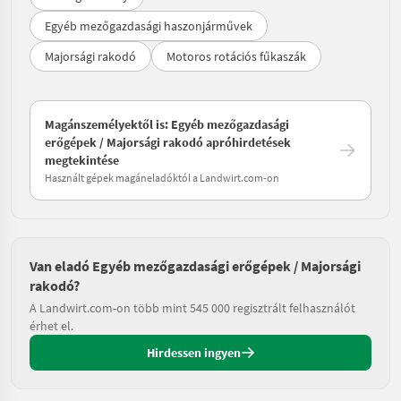
Egyéb mezőgazdasági haszonjárművek
Majorsági rakodó
Motoros rotációs fűkaszák
Magánszemélyektől is: Egyéb mezőgazdasági
erőgépek / Majorsági rakodó apróhirdetések
megtekintése
Használt gépek magáneladóktól a Landwirt.com-on
Van eladó Egyéb mezőgazdasági erőgépek / Majorsági
rakodó?
A Landwirt.com-on több mint 545 000 regisztrált felhasználót
érhet el.
Hirdessen ingyen