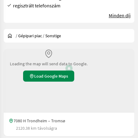
regisztrált telefonszám
Minden díj
/
Gépipari piac
/
Sonstige
Loading the map will send data to Google.
Load Google Maps
7080 H Trondheim – Tromsø
2120.38 km távolságra