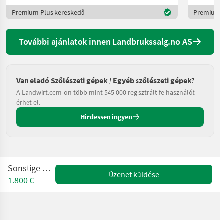
Premium Plus kereskedő
Premium 
További ajánlatok innen Landbrukssalg.no AS
Van eladó Szőlészeti gépek / Egyéb szőlészeti gépek?
A Landwirt.com-on több mint 545 000 regisztrált felhasználót
érhet el.
Hirdessen ingyen
Sonstige MOD A3
Üzenet küldése
1.800 €