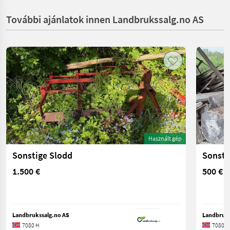
További ajánlatok innen Landbrukssalg.no AS
Használt gép
Sonstige Slodd
Sonsti
1.500 €
500 €
Landbrukssalg.no AS
Landbruks
7080 H
7080 H