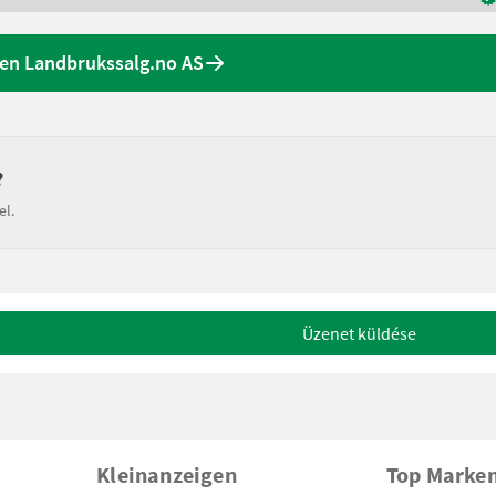
nen Landbrukssalg.no AS
?
el.
Üzenet küldése
Kleinanzeigen
Top Marke