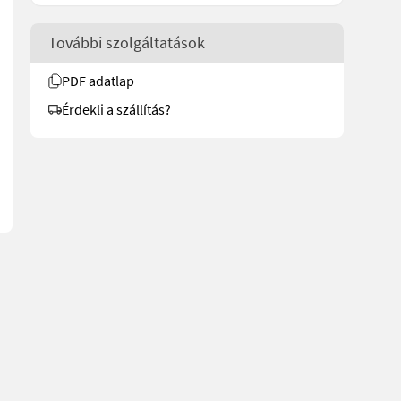
További szolgáltatások
PDF adatlap
662 See en.landbrukssalg.no/8662 for more images Specifications 
Érdekli a szállítás?