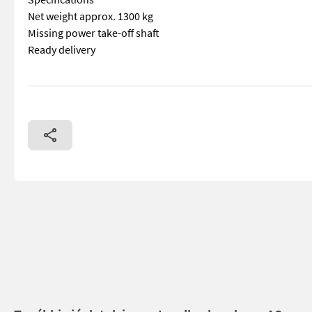
Net weight approx. 1300 kg
Missing power take-off shaft
Ready delivery
== Mer informasjon (NO) == mascus_category: otherharvester