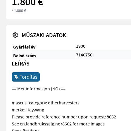
1.800 €
/ 1.800 €
MŰSZAKI ADATOK
1900
Gyártási év
7140750
Belső szám
LEÍRÁS
Fordítás
== Mer informasjon (NO) ==
mascus_category: otherharvesters
merke: Heywang
Please provide reference number upon request: 8662
See en.landbrukssalg.no/8662 for more images
Specifications