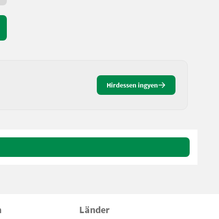
Hirdessen ingyen
n
Länder