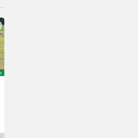
ép
Sonstige FH 1300
700 €
Landbrukssalg.no AS
7080 H
Premium Plus kereskedő