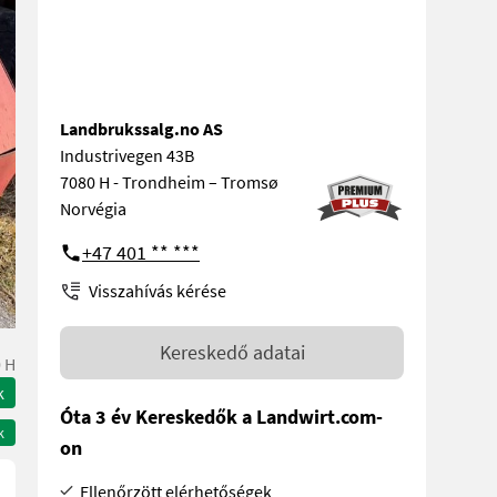
Landbrukssalg.no AS
Industrivegen 43B
7080 H - Trondheim – Tromsø
Norvégia
+47 401 ** ***
Visszahívás kérése
Kereskedő adatai
 H
k
Óta 3 év Kereskedők a Landwirt.com-
k
on
Ellenőrzött elérhetőségek