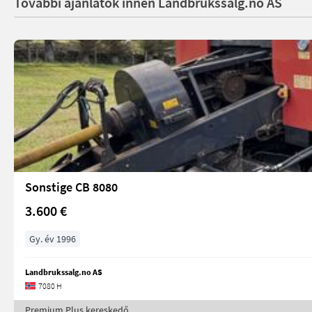
További ajánlatok innen Landbrukssalg.no AS
Sonstige CB 8080
3.600 €
Gy. év 1996
Landbrukssalg.no AS
7080 H
Premium Plus kereskedő