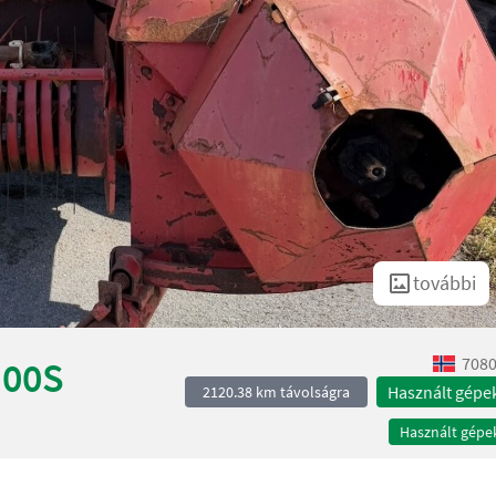
további
7080
200S
Használt gépe
2120.38 km távolságra
Használt gépe