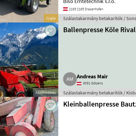
Biso Erntetechnik s.r.o.
2165 2165 Drasenhofen
Szálastakarmány betakarítók / Sons
Új gép
Ballenpresse Köle Riva
Andreas Mair
6091 Götzens
Szálastakarmány betakarítók / Kisb
Apróhirdetés
Kleinballenpresse Bau