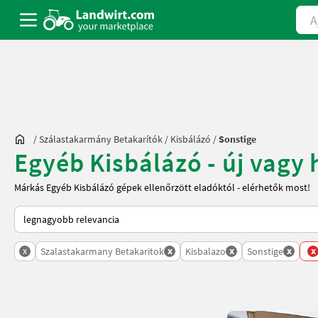
Ajá
/
Szálastakarmány Betakarítók
/
Kisbálázó
/
Sonstige
Egyéb Kisbálázó - új vagy 
Márkás Egyéb Kisbálázó gépek ellenőrzött eladóktól - elérhetők most!
Így van sorba rendezve a Landwirt.com-on
x
x
x
x
x
Szalastakarmany Betakaritok
Kisbalazo
Sonstige