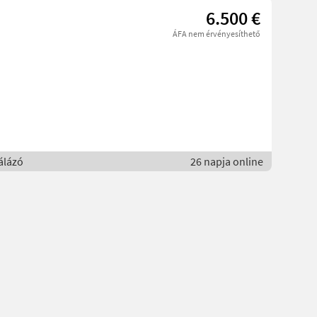
6.500 €
ÁFA nem érvényesíthető
álázó
26 napja online