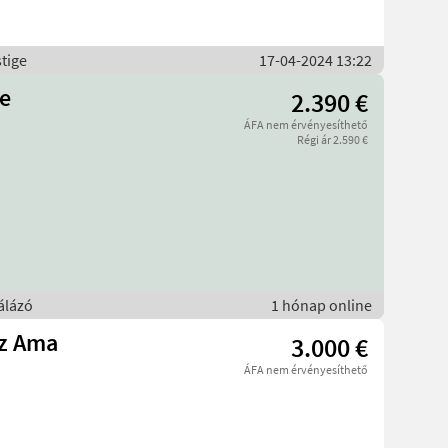
tige
17-04-2024 13:22
le
2.390 €
ÁFA nem érvényesíthető
Régi ár 2.590 €
álázó
1 hónap online
tz Ama
3.000 €
ÁFA nem érvényesíthető