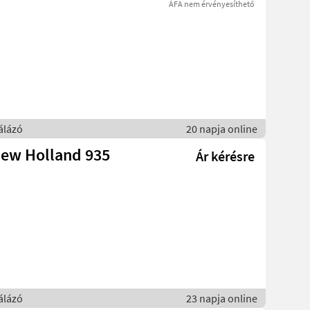
ÁFA nem érvényesíthető
álázó
20 napja online
New Holland 935
Ár kérésre
álázó
23 napja online