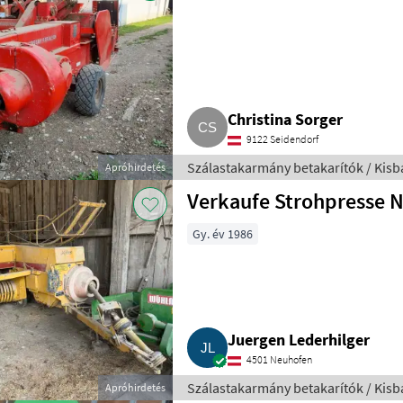
Christina Sorger
9122 Seidendorf
Szálastakarmány betakarítók / Kisb
Apróhirdetés
Verkaufe Strohpresse 
Gy. év 1986
Juergen Lederhilger
4501 Neuhofen
Szálastakarmány betakarítók / Kisb
Apróhirdetés