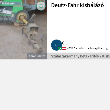
Deutz-Fahr kisbálázó
C .
4654 Bad Wimsbach-Neydharting
Szálastakarmány betakarítók / Kisb
Apróhirdetés