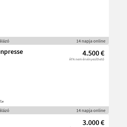
álázó
14 napja online
enpresse
4.500 €
ÁFA nem érvényesíthető
aße
álázó
14 napja online
3.000 €