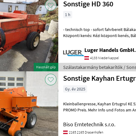
Sonstige HD 360
1 h
- technisch top - sofort fahrbereit Bálakamra: változó bálakamra,
Központi kenés: Kézi központi kenés, Bál
Szálastakarmány betakarítók Kisb
Luger Handels GmbH.
4133 Niederkappel
Szálastakarmány betakarítók / Sons
Használt gép
Sonstige Kayhan Ertugr
Gy. év 2025
Kleinballenpresse, Kayhan Ertugrul KE 520. Neu Maschine, SUPER-
PROMO Preis. Mehr Info und Fotos am Anfrage oder über WHATSAPP.
Transport möglich mit unsere Aut
Biso Erntetechnik s.r.o.
2165 2165 Drasenhofen