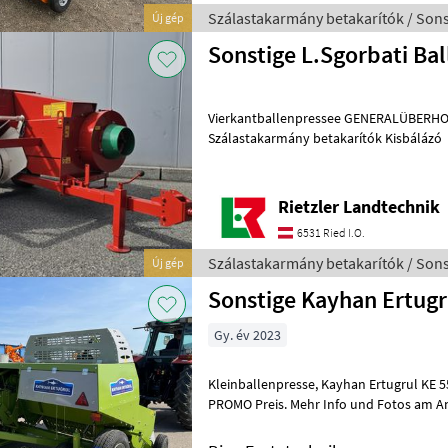
Szálastakarmány betakarítók / Sons
Új gép
Sonstige L.Sgorbati Ba
Vierkantballenpressee GENERALÜBERHOLT Gelenkw
Szálastakarmány betakarítók Kisbálázó
Rietzler Landtechnik
6531 Ried I.O.
Szálastakarmány betakarítók / Sons
Új gép
Sonstige Kayhan Ertugr
Gy. év 2023
Kleinballenpresse, Kayhan Ertugrul KE 555 . Neu Maschine, SUPER-
PROMO Preis. Mehr Info und Fotos am Anfrage oder über WHATSAPP.
Transport möglich mit unsere Au