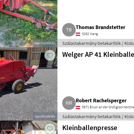
Thomas Brandstetter
3262 Wang
Szálastakarmány betakarítók / Kisb
Apróhirdetés
Welger AP 41 Kleinball
Robert Rachelsperger
5671 Bruck an der Großglocknerstr
Szálastakarmány betakarítók / Kisb
Apróhirdetés
Kleinballenpresse