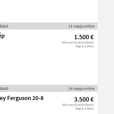
álázó
11 napja online
ép
1.500 €
ÁFA nem érvényesíthető
Régi ár 2.000 €
álázó
14 napja online
ey Ferguson 20-8
3.500 €
ÁFA nem érvényesíthető
Régi ár 3.800 €