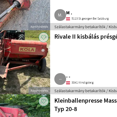
M .
5113 St.georgen Bei Salzburg
Szálastakarmány betakarítók / Kisb
Apróhirdetés
Rivale II kisbálás présg
- -
3841 Windigsteig
Szálastakarmány betakarítók / Kisb
Apróhirdetés
Kleinballenpresse Mass
Typ 20-8