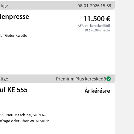
tige
06-01-2026 15:39
llenpresse
11.500 €
ÁFA-val kereskedőtől
10.176,99 € nettó
elle
tige
Premium Plus kereskedő
ul KE 555
Ár kérésre