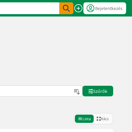
Bejelentkezés
Szűrők
Lista
Rács