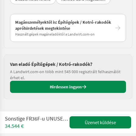
Magánszemélyektől is: Építőgépek / Kotró-rakodók
apróhirdetések megtekintése
Használt gépek magáneladóktól a Landwirt.com-on
Van eladó Építőgépek / Kotró-rakodók?
A Landwirt.com-on több mint 545 000 regisztrált felhasználót
érhet el.
Hirdessen ingyen
Sonstige FR36F-u UNUSED mini excavator, with Japanese mai
Üzenet küldése
34.544 €