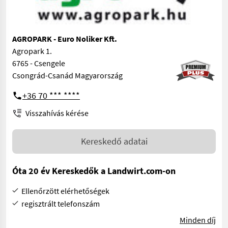
AGROPARK - Euro Noliker Kft.
Agropark 1.
6765 - Csengele
Csongrád-Csanád Magyarország
+36 70 *** ****
Visszahívás kérése
Kereskedő adatai
Óta 20 év Kereskedők a Landwirt.com-on
Ellenőrzött elérhetőségek
regisztrált telefonszám
Minden díj