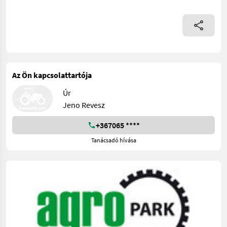
Az Ön kapcsolattartója
Úr
Jeno Revesz
+367065 ****
Tanácsadó hívása