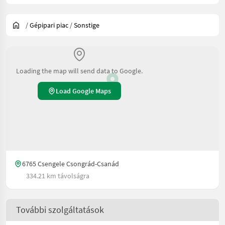
/
Gépipari piac
/
Sonstige
Loading the map will send data to Google.
Load Google Maps
6765 Csengele Csongrád-Csanád
334.21 km távolságra
További szolgáltatások