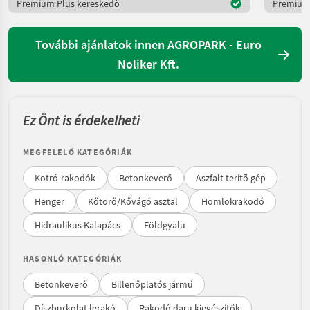
Premium Plus kereskedő
Premium 
További ajánlatok innen AGROPARK - Euro
Noliker Kft.
Ez Önt is érdekelheti
MEGFELELŐ KATEGÓRIÁK
Kotró-rakodók
Betonkeverő
Aszfalt terítõ gép
Henger
Kőtörő/Kővágó asztal
Homlokrakodó
Hidraulikus Kalapács
Földgyalu
HASONLÓ KATEGÓRIÁK
Betonkeverő
Billenőplatós jármű
Díszburkolat lerakó
Rakodó daru kiegészítők