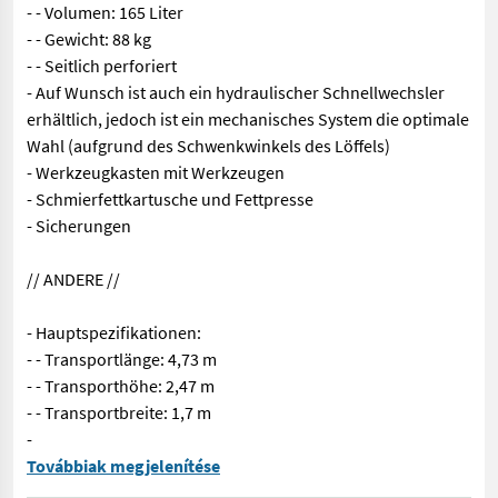
- - Volumen: 165 Liter
- - Gewicht: 88 kg
- - Seitlich perforiert
- Auf Wunsch ist auch ein hydraulischer Schnellwechsler
erhältlich, jedoch ist ein mechanisches System die optimale
Wahl (aufgrund des Schwenkwinkels des Löffels)
- Werkzeugkasten mit Werkzeugen
- Schmierfettkartusche und Fettpresse
- Sicherungen
// ANDERE //
- Hauptspezifikationen:
- - Transportlänge: 4,73 m
- - Transporthöhe: 2,47 m
- - Transportbreite: 1,7 m
-
Neu Lovol FR36F-u 3.800 kg Minibagger mit Gummiketten, Klimaanl
Továbbiak megjelenítése