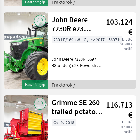
Druckluftbremse,
Traktorok /
Használt gép
Klimaanlage, 8 Räder,
Reihenkultur-Radsatz
John Deere
103.124
Baujahr
7230R e23
€
Powershift 40
230 LE/169 kW
Gy. év 2017
5697 h
bruttó
81.200 €
km/h,
nettó
suspended front
John Deere 7230R (5697
ax
BStunden) e23-Powershift-
Getriebe 40 km/h, gefederte
Vorderachse, Active Seat,
SF3000 AutoTrac, 1+2-Kreis-
Traktorok /
Használt gép
Druckluftbremse, 5 DW-
Steuergeräte,
Grimme SE 260
116.713
trailed potato
€
harvester, C50
Gy. év 2018
bruttó
91.900 €
monitor + j
nettó