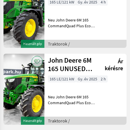
CommandQuad
165 LE/121 kW
Gy. év 2025
4 h
Plus Eco 20/20
40 km/h
Neu John Deere 6M 165
CommandQuad Plus Eco
20/20 40 km/h, gefederte
Achse, gefederte Kabine,
SF7500 AutoTrac,
Traktorok /
Használt gép
Druckluftbremse, iTEC,
verstellbare Felgen
John Deere 6M
Ár
Baujahr: 20
165 UNUSED
kérésre
CommandQuad
165 LE/121 kW
Gy. év 2025
2 h
Plus Eco 20/20
40 km/h
Neu John Deere 6M 165
CommandQuad Plus Eco
20/20 40 km/h, gefederte
Achse, gef. Kabine, SF7500
AutoTrac, Druckluftbremse,
Traktorok /
Használt gép
Fronthydraulik, iTEC,