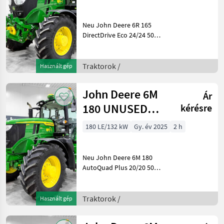
24/24 50 km/h,
sus
Neu John Deere 6R 165
DirectDrive Eco 24/24 50
km/h, gefederte Achse, gef.
Kabine, SF7500 AutoTrac,
Druckluftbremse, G5 Plus,
Traktorok /
Használt gép
Frontkraftheber/Frontzapfwelle,
Trelleb
John Deere 6M
Ár
180 UNUSED
kérésre
AutoQuad Plus
180 LE/132 kW
Gy. év 2025
2 h
20/20 50 km/h
transm
Neu John Deere 6M 180
AutoQuad Plus 20/20 50
km/h Getriebe, gefederte
Achse, gefederte Kabine,
SF7500 AutoTrac,
Traktorok /
Használt gép
Druckluftbremse, G5, LED,
iTEC, Trelleborg Baujahr: