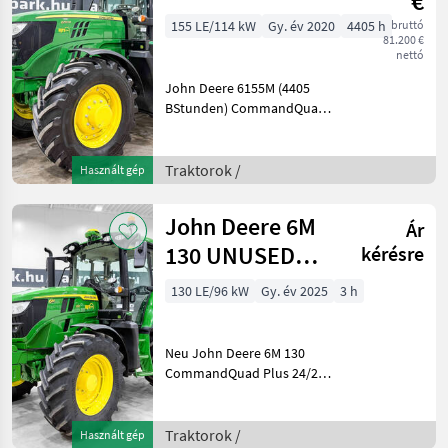
€
CommandQuad
155 LE/114 kW
Gy. év 2020
4405 h
bruttó
81.200 €
Eco 20/20 40
nettó
km/h
John Deere 6155M (4405
transmission
BStunden) CommandQuad
Eco 20/20 40 km/h Getriebe,
gefederte Achse, gefederte
Kabine, SF3000 AutoTrac,
Traktorok /
Használt gép
ISOBUS, Druckluftbremse,
LED Baujahr: 2
John Deere 6M
Ár
130 UNUSED
kérésre
CommandQuad
130 LE/96 kW
Gy. év 2025
3 h
Plus 24/24 50
km/h tra
Neu John Deere 6M 130
CommandQuad Plus 24/24
50 km/h Getriebe, gefederte
Vorderachse, Premium-
Federkabine, SF7500
Traktorok /
Használt gép