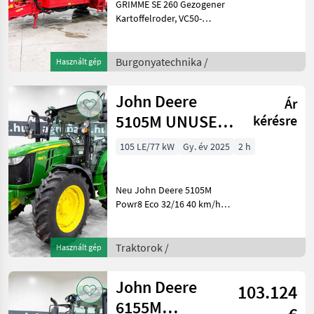
GRIMME SE 260 Gezogener
Kartoffelroder, VC50-
Monitor + Joystick,
Kameras, Typ UB, 6.000 kg
Bunker,
Burgonyatechnika /
Használt gép
Druckluftbremsanlage, 484
Hektar Baujahr: 2018
John Deere
Ár
Gewicht: 11000 kg
5105M UNUSED
kérésre
Powr8 Eco 32/16
105 LE/77 kW
Gy. év 2025
2 h
40 km/h
transmissio
Neu John Deere 5105M
Powr8 Eco 32/16 40 km/h
Getriebe mit Kriechgang,
EHC elektrohydraulische
Hebelsteuerung,
Traktorok /
Használt gép
luftgefederter Sitz,
Druckluftbremse, LED,
John Deere
103.124
ISOBUS Bauj
6155M