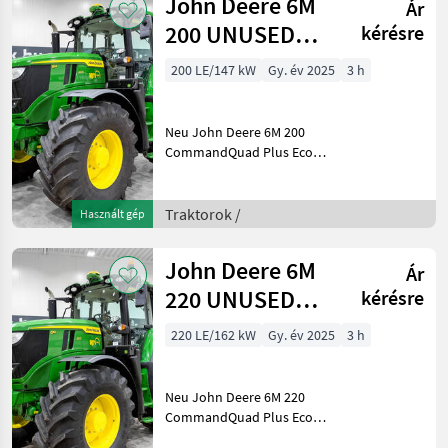
John Deere 6M
Ár
200 UNUSED
kérésre
CommandQuad
200 LE/147 kW
Gy. év 2025
3 h
Plus Eco 20/20
40 km/h
Neu John Deere 6M 200
CommandQuad Plus Eco
20/20 40 km/h, gefederte
Achse, gefederte Kabine,
SF7500 AutoTrac,
Traktorok /
Használt gép
Druckluftbremse, iTEC,
breite Trelleborg-Reifen
John Deere 6M
Ár
Baujah
220 UNUSED
kérésre
CommandQuad
220 LE/162 kW
Gy. év 2025
3 h
Plus Eco 20/20
40 km/h
Neu John Deere 6M 220
CommandQuad Plus Eco
20/20 40 km/h, gefederte