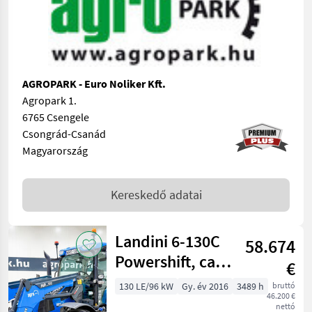
AGROPARK - Euro Noliker Kft.
Agropark 1.
6765 Csengele
Csongrád-Csanád
Magyarország
Kereskedő adatai
Landini 6-130C
58.674
Powershift, cab
€
suspension,
130 LE/96 kW
Gy. év 2016
3489 h
bruttó
46.200 €
frontloader,
nettó