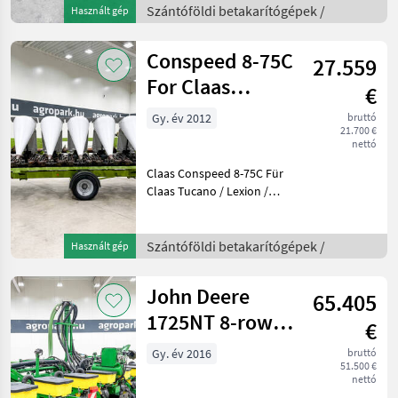
Rahmen, 75 cm
Szántóföldi betakarítógépek /
Használt gép
Reihenabstand, häckselnd,
Pflückplattenverstellung
Conspeed 8-75C
27.559
von der Kabi
For Claas
€
Tucano, Lexion,
Gy. év 2012
bruttó
21.700 €
and Tri
nettó
Claas Conspeed 8-75C Für
Claas Tucano / Lexion /
Trion Mähdrescher, 75 cm
Reihenabstand, 8-reihig,
Ausführung mit festem
Szántóföldi betakarítógépek /
Használt gép
Rahmen und Häcksler, mit
Transportwagen, in
John Deere
65.405
1725NT 8-row
€
folding-frame
Gy. év 2016
bruttó
51.500 €
precision
nettó