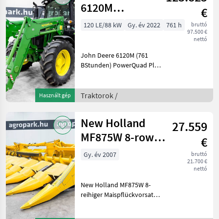
U-Profil-Walze
6120M
€
PowrQuad Plus
120 LE/88 kW
Gy. év 2022
761 h
bruttó
97.500 €
24/24
nettó
transmission,
John Deere 6120M (761
TLS, cab
BStunden) PowerQuad Plus
24/24 40 km/h,
Vorderachsfederung,
Kabinenfederung,
Traktorok /
Használt gép
Druckluftbremse, 3
Steuergerätepaare,
New Holland
27.559
verstellbare Felgen,
ISOBUS,
MF875W 8-row
€
folding corn
Gy. év 2007
bruttó
21.700 €
header with
nettó
stalk chop
New Holland MF875W 8-
reihiger Maispflückvorsatz
für New Holland
Mähdrescher, klappbarer