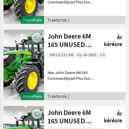
CommandQuad Plus Eco
20/20 40 km/h getriebe,
gefederte achse, gefederte
kabine, SF7500 AutoTrac,
Traktorok /
Használt gép
druckluftbremse, LED, iTEC,
Trelleborg Baujah
John Deere 6M
Ár
165 UNUSED
kérésre
CommandQuad
165 LE/121 kW
Gy. év 2025
2 h
Plus Eco 20/20
40 km/h
Neu John Deere 6M 165
CommandQuad Plus Eco
20/20 40 km/h, gefederte
Achse, gefederte Kabine,
SF7500 AutoTrac,
Traktorok /
Használt gép
Druckluftbremse, iTEC,
breite Trelleborg-Reifen
John Deere 6M
Ár
Baujah
165 UNUSED
kérésre