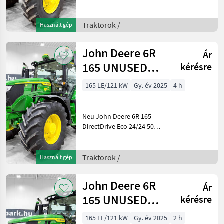
km/h Getriebe, gefederte
Achse, gefederte Kabine,
SF7500 AutoTrac,
Traktorok /
Használt gép
Druckluftbremse, G5 Plus,
iTEC Baujahr: 2025/2026
John Deere 6R
Ár
165 UNUSED
kérésre
DirectDrive Eco
165 LE/121 kW
Gy. év 2025
4 h
24/24 50 km/h
tran
Neu John Deere 6R 165
DirectDrive Eco 24/24 50
km/h Getriebe, gefederte
Achse, gefederte Kabine,
SF7500 AutoTrac,
Traktorok /
Használt gép
Druckluftbremse, G5 Plus,
breite Trelleborg-Reifen
John Deere 6R
Ár
165 UNUSED
kérésre
DirectDrive Eco
165 LE/121 kW
Gy. év 2025
2 h