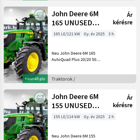
AutoTrac,
Druckluftbremsen, G5, LED,
John Deere 6M
Ár
Trelleborg Ba
165 UNUSED
kérésre
AutoQuad Plus
165 LE/121 kW
Gy. év 2025
3 h
20/20 50 km/h
transm
Neu John Deere 6M 165
AutoQuad Plus 20/20 50
km/h Getriebe, gefederte
Achse, gefederte Kabine,
SF7500 AutoTrac,
Traktorok /
Használt gép
Druckluftbremsen, G5, LED,
iTEC, verstellbare Felgen
John Deere 6M
Ár
155 UNUSED
kérésre
CommandQuad
155 LE/114 kW
Gy. év 2025
2 h
Plus Eco 20/20
40 km/h
Neu John Deere 6M 155