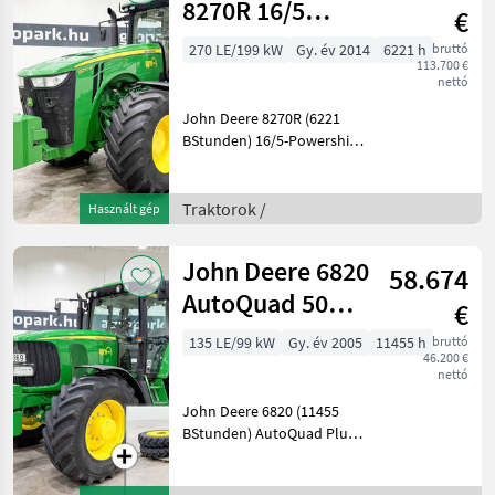
8270R 16/5
€
Powershift 40
270 LE/199 kW
Gy. év 2014
6221 h
bruttó
113.700 €
km/h
nettó
transmission,
John Deere 8270R (6221
susp
BStunden) 16/5-Powershift-
Getriebe 40 km/h, gefederte
Vorderachse, gefederte
Kabine, SF3000 AutoTrac,
Traktorok /
Használt gép
1+2-Kreis-Druckluftbremse,
Michelin-Bere
John Deere 6820
58.674
AutoQuad 50
€
km/h, TLS, cab
135 LE/99 kW
Gy. év 2005
11455 h
bruttó
46.200 €
suspension, air
nettó
John Deere 6820 (11455
BStunden) AutoQuad Plus
20/20 50 km/h, gefederte
Achse, gefederte Kabine,