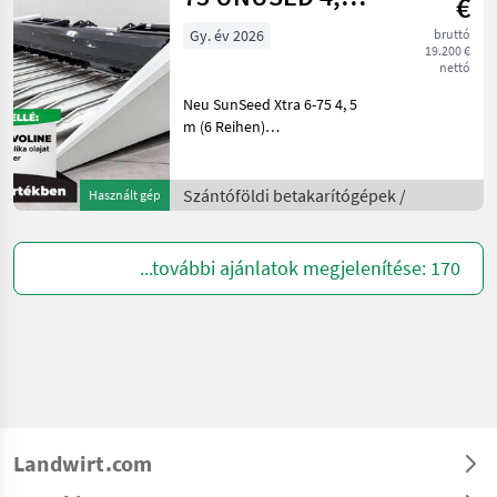
€
m, 6 row (75
Gy. év 2026
bruttó
19.200 €
cm), row indep
nettó
Neu SunSeed Xtra 6-75 4, 5
m (6 Reihen)
reihenunabhängiges
Sonnenblumen-
Schneidwerk für John
Szántóföldi betakarítógépek /
Használt gép
Deere S/T/W Mähdrescher,
Stängelzieher, verstellbare
Ablenkplatte, hydr.
...további ajánlatok megjelenítése: 170
Landwirt.com