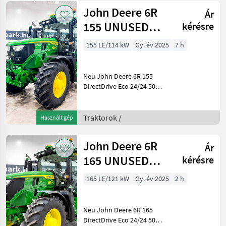
Trelleborg Baujahr:
John Deere 6R
Ár
155 UNUSED
kérésre
DirectDrive Eco
155 LE/114 kW
Gy. év 2025
7 h
24/24 50 km/h
tran
Neu John Deere 6R 155
DirectDrive Eco 24/24 50
km/h Getriebe, gefederte
Achse, gefed. Kabine,
SF7500 AutoTrac,
Traktorok /
Használt gép
Druckluftbremse, G5 Plus,
Fronthydr., Trelleborg Bauj
John Deere 6R
Ár
165 UNUSED
kérésre
DirectDrive Eco
165 LE/121 kW
Gy. év 2025
2 h
24/24 50 km/h
tran
Neu John Deere 6R 165
DirectDrive Eco 24/24 50