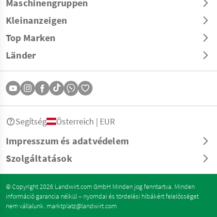
Maschinengruppen
Kleinanzeigen
Top Marken
Länder
Segítség
Österreich | EUR
Impresszum és adatvédelem
Szolgáltatások
© Copyright 2026 Landwirt.com GmbH Minden jog fenntartva. Minden
információ garancia nélkül – nyomdai és tördelési hibákért felelősséget
nem vállalunk.
marktplatz@landwirt.com