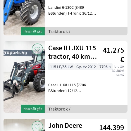
Landini 6-130C (3489
BStunden) T-Tronic 36/12
40 km/h, Frontlader,
gefederte Kabine, 5 Paare
Steuergeräte, 1+2
Traktorok /
Használt gép
Linienbremse, Michelin-
Reifen, Klimaanlage
Case IH JXU 115
41.275
Baujahr: 2
tractor, 40 km/h,
€
front loader, air
115 LE/85 kW
Gy. év 2012
7706 h
bruttó
32.500 €
brak
nettó
Case IH JXU 115 (7706
BStunden) 12/12
mechanisches 40 km/h
Getriebe, Faucheux
Frontlader, 1+2-Leitungs-
Traktorok /
Használt gép
Druckluftbremse,
verstellbare Felgen,
John Deere
144.399
Klimaanlage, luftgefeder