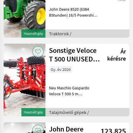
John Deere 8520 (6384
BStunden) 16/5 Powershift-
Getriebe 40 km/h, gefederte
Vorderachse, 4
doppeltwirkende
Traktorok /
Használt gép
Steuergeräte,
Vollballastierung,
Sonstige Veloce
Ár
Leistungsmonitor, Radarse
T 500 UNUSED
kérésre
5m folding-
Gy. év 2026
frame compact
dis
Neu Maschio Gaspardo
Veloce T 500 5 m
Arbeitsbreite,
halbaufgesattelt,
Klapprahmen, mit 520
Talajművelő gépek /
Használt gép
Scheibenblättern,
hydraulische
John Deere
123.825
Tiefenverstellung, doppelte