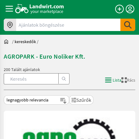
Ajánlatok böngészése
/
kereskedők
/
AGROPARK - Euro Noliker Kft.
200 Talált ajánlatok
Lista
Rács
Szűrők