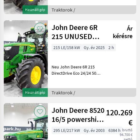
Achse, gefederte Kabine,
SF7500 AutoTrac,
Traktorok /
Használt gép
Luftbremsen, iTEC, breite
Trelleborg-Reifen, 1150 kg
John Deere 6R
Ár
JD
215 UNUSED
kérésre
DirectDrive Eco
215 LE/158 kW
Gy. év 2025
2 h
24/24 50 km/h
tran
Neu John Deere 6R 215
DirectDrive Eco 24/24 50
km/h-Getriebe, gefederte
Achse, gefederte Kabine,
SF7500 AutoTrac,
Traktorok /
Használt gép
Druckluftbremse, G5 Plus,
Trelleborg, iTEC Baujahr
John Deere 8520
120.269
16/5 powershift,
€
ILS, 4 rear SCVs,
295 LE/217 kW
Gy. év 2003
6384 h
bruttó
94.700 €
full bal
nettó