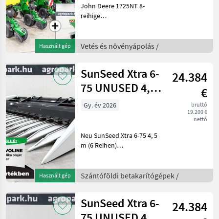
planter, FT
John Deere 1725NT 8-
reihige
Einzelkornsämaschine mit
Klapprahmen, mit FT180
Düngertank, ISOBUS-
Vetés és növényápolás /
Használt gép
Steuerung, ExactEmerge-
Reiheneinheiten, 5336
SunSeed Xtra 6-
24.384
Hektar gesät (885 Betrieb
75 UNUSED 4,5
€
m, 6 row (75
Gy. év 2026
bruttó
19.200 €
cm), row indep
nettó
Neu SunSeed Xtra 6-75 4, 5
m (6 Reihen)
reihenunabhängiges
Sonnenblumenpflücker für
Case/New Holland
Szántóföldi betakarítógépek /
Használt gép
Mähdrescher, Stängelzieher,
verstellbare Ablenkplatte,
SunSeed Xtra 6-
24.384
hydr. Rege
75 UNUSED 4,5