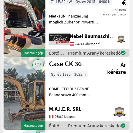
€
71 LE/52 kW
Gy. év 2015
6400 h
ÁFA nem
érvényesíthető
Mietkauf-Finanzierung
möglich.Zubehör:Powertilt-
Martin, 3Tieflöffel 400mm
600mm 900mm,
Nebel Baumaschinen
1Böschungslöffel 1500mm
8424 Gabersdorf
Üzemanyag: Építőgépek
Mini kotrógép
Építőgépek
Premium Arany kereskedő
Használt gép
/
Case CK 36
Ár
Takeuchi
kérésre
Gy. év 1995
3622 h
COMPLETO DI 3 BENNE
Benna scavo 400 mm
Benna scavo 800 mm
Benna liscia 1400 mm
M.A.I.E.R. SRL
Építőgépek Mini kotrógép
06062 Moiano
Építőgépek
Premium Arany kereskedő
Használt gép
/ Case