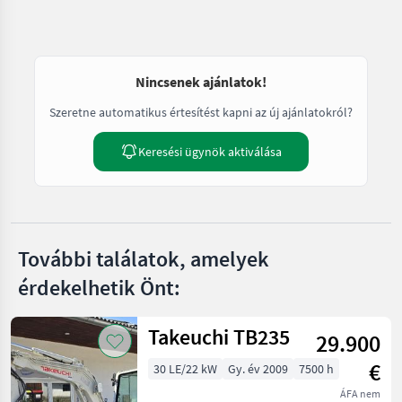
Nincsenek ajánlatok!
Szeretne automatikus értesítést kapni az új ajánlatokról?
Keresési ügynök aktiválása
További találatok, amelyek
érdekelhetik Önt:
Takeuchi TB235
29.900
€
30 LE/22 kW
Gy. év 2009
7500 h
ÁFA nem