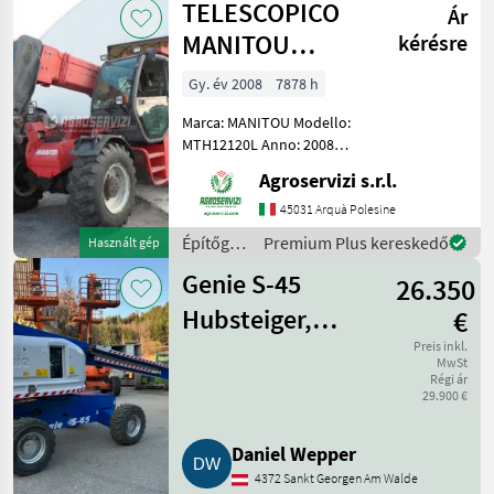
TELESCOPICO
Ár
IH
MANITOU
kérésre
MHT10120L
Gy. év 2008
7878 h
(ANNO 2008)
Marca: MANITOU Modello:
MTH12120L Anno: 2008
Accessori: BLOCCO
Agroservizi s.r.l.
ATTREZZI, DOPPIO SFILO
Portata max: 12 TON
45031 Arquà Polesine
Altezza max di
Építőgépek
Premium Plus kereskedő
Használt gép
sollevamento: 9.6 MT
/
Motore: MERCEDES BENZ 1
Genie S-45
26.350
Manitou
Hubsteiger,
€
Arbeitsbühne
Preis inkl.
MwSt
Régi ár
29.900 €
Daniel Wepper
4372 Sankt Georgen Am Walde