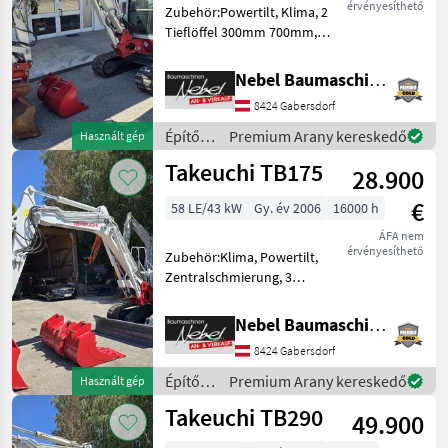
érvényesíthető
Zubehör:Powertilt, Klima, 2
Tieflöffel 300mm 700mm,
1Böschungslöffel
1200mm.Hydraulikpumpe
Nebel Baumaschinen
wurde bei
8424 Gabersdorf
7000Std.Erneuert.
Építőgépek Mini kotrógép
Építőgépek
Premium Arany kereskedő
Használt gép
/
Takeuchi TB175
28.900
Takeuchi
€
58 LE/43 kW
Gy. év 2006
16000 h
ÁFA nem
érvényesíthető
Zubehör:Klima, Powertilt,
Zentralschmierung, 3
Tieflöffel 400mm 600mm
900mm, 1Böschungslöffel
Nebel Baumaschinen
1500mm.Hydraulikpumpe
8424 Gabersdorf
vor 1000Std.erneuert.
Üzemanyag: Építőgépek
Építőgépek
Premium Arany kereskedő
Használt gép
Mini kotr
/
Takeuchi TB290
49.900
Takeuchi