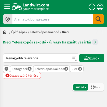
Ajánlatok böngészése
/
Építőgépek
/
Teleszkópos Rakodó
/
Dieci
Dieci Teleszkopós rakodó - új vagy használt vásárlás
Így van sorba rendezve a Landwirt.com-on
Szűrők
x
x
x
x
Epitogepek
Teleszkopos Rakodo
Dieci
x
Összes szűrő törlése
Lista
Rács