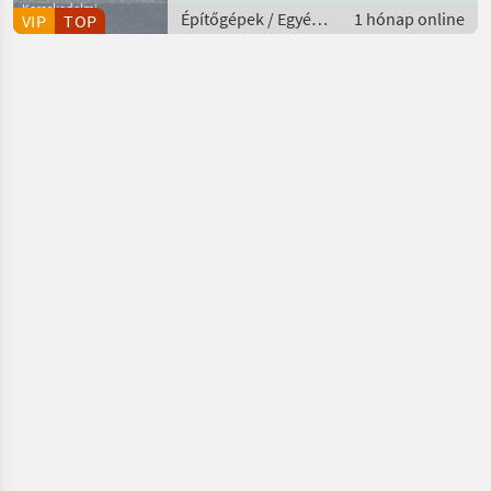
Kereskedelmi
Építőgépek / Egyéb
1 hónap online
VIP
TOP
szolgáltató
építőigépek