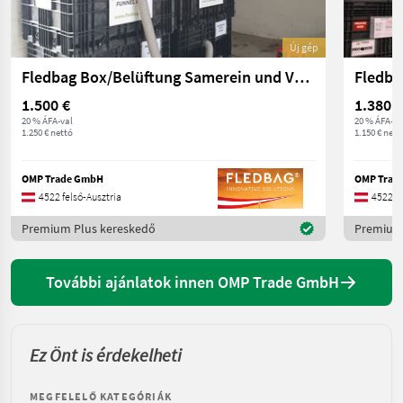
Új gép
Fledbag Box/Belüftung Samerein und Vermehrungssaatgut
1.500 €
1.380 €
20 % ÁFA-val
20 % ÁFA-va
1.250 € nettó
1.150 € nett
OMP Trade GmbH
OMP Trad
4522 felső-Ausztria
4522 fe
Premium Plus kereskedő
Premium 
További ajánlatok innen OMP Trade GmbH
Ez Önt is érdekelheti
MEGFELELŐ KATEGÓRIÁK