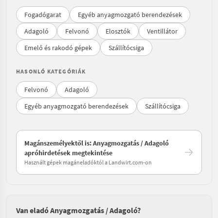
Fogadógarat
Egyéb anyagmozgató berendezések
Adagoló
Felvonó
Elosztók
Ventillátor
Emelő és rakodó gépek
Szállítócsiga
HASONLÓ KATEGÓRIÁK
Felvonó
Adagoló
Egyéb anyagmozgató berendezések
Szállítócsiga
Magánszemélyektől is: Anyagmozgatás / Adagoló
apróhirdetések megtekintése
Használt gépek magáneladóktól a Landwirt.com-on
Van eladó Anyagmozgatás / Adagoló?