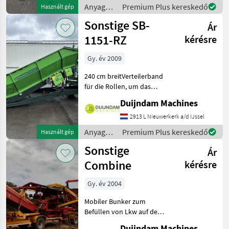
KistenfüllungBreite Band 7
Anyagmozgatás
Premium Plus kereskedő
Használt gép
/
Sonstige SB-
Ár
Sonstige
1151-RZ
kérésre
Gy. év 2009
240 cm breitVerteilerband
für die Rollen, um das
Produkt
Duijndam Machines
auseinanderzuziehen6
Stahlrollen, (hier und da
2913 L Nieuwerkerk a/d IJssel
eine kleine Delle)Mit
Anyagmozgatás
Premium Plus kereskedő
Használt gép
darunterliegendem
/
Sonstige
QuerförderbandNach de
Ár
Sonstige
Combine
kérésre
Gy. év 2004
Mobiler Bunker zum
Befüllen von Lkw auf dem
Feld.Der Bunker ist
Duijndam Machines