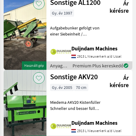
Sonstige AL1200
Ár
Sonstige
kérésre
Gy. év 1997
Aufgabebunker gefolgt von
einer Siebeinheit /
StabbförderbandRegelbare
Dosierung mit einem
Duijndam Machines
DosierschieberRegulierbare
2913 L Nieuwerkerk a/d IJssel
GeschwindigkeitSiebkette
Querförderband Weitere
Anyagmozgatás
Premium Plus kereskedő
Használt gép
/
Sonstige AKV20
Ár
Sonstige
kérésre
Gy. év 2005
70 cm
Miedema AKV20 Kistenfüller
Schneller und besser füllen,
ohne Ihr kostbares Produkt
zu beschädigen. Miedema
Duijndam Machines
Kistenfüller: Die best
2913 L Nieuwerkerk a/d IJssel
mögliche