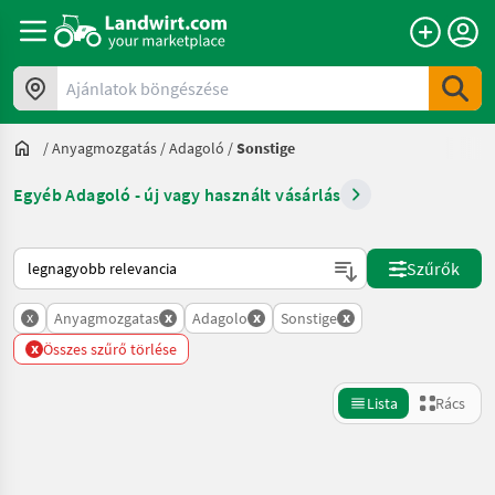
Ajánlatok böngészése
/
Anyagmozgatás
/
Adagoló
/
Sonstige
Egyéb Adagoló - új vagy használt vásárlás
Így van sorba rendezve a Landwirt.com-on
Szűrők
x
x
x
x
Anyagmozgatas
Adagolo
Sonstige
x
Összes szűrő törlése
Lista
Rács