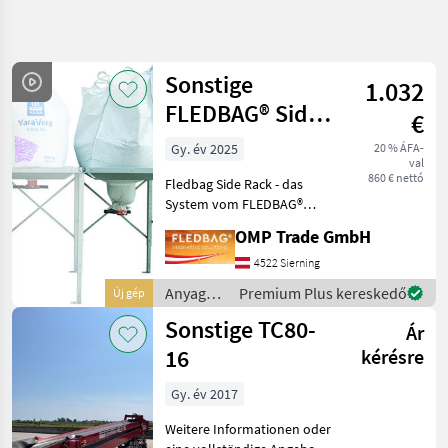
Keresés
pontosítása
Sonstige
1.032
Kategória
Ország
Szűrők
4
FLEDBAG® Side
€
Rack Halterung
Gy. év 2025
20 % ÁFA-
15 eredmény
AKTUÁLIS
Visszaállítás
val
ÚTVONAL
megjelenítése
860 € nettó
Fledbag Side Rack - das
Mezőgazdasági
System vom FLEDBAG®
gépek/eszközök
Rack unbegrenzt erweitern
OMP Trade GmbH
- jederzeit mit dem
Anyagmozgatas
FLEDBAG®-Entleerer
4522 Sierning
Adagolo
verwendbar Sie stellen den
Anyagmozgatás
Premium Plus kereskedő
Új gép
Big Bag auf das Fledbag Ra
Sonstige
/
Sonstige TC80-
Ár
Sonstige
KATEGÓRIA
16
kérésre
KIVÁLASZTÁSA
Gy. év 2017
Sonstige
Weitere Informationen oder
Agrar