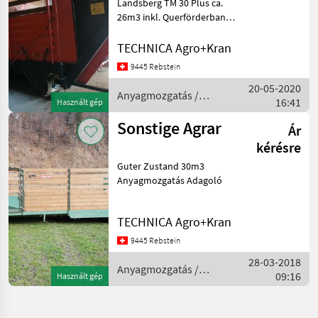
Landsberg TM 30 Plus ca.
26m3 inkl. Querförderband
Anyagmozgatás Adagoló
TECHNICA Agro+Kran
9445 Rebstein
20-05-2020
Anyagmozgatás /
16:41
Használt gép
Sonstige
Sonstige Agrar
Ár
kérésre
Guter Zustand 30m3
Anyagmozgatás Adagoló
TECHNICA Agro+Kran
9445 Rebstein
28-03-2018
Anyagmozgatás /
09:16
Használt gép
Sonstige