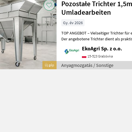
Pozostałe Trichter 1,5m
Umladearbeiten
Gy. év 2026
TOP ANGEBOT – Vielseitiger Trichter für 
Der angebotene Trichter dient als prakti
Umladearbeiten und optimiert
EkoAgri Sp. z o.o.
15-523 Grabówka
Anyagmozgatás / Sonstige
Új gép