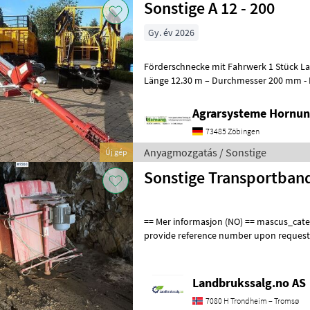
Sonstige A 12 - 200
Gy. év 2026
Förderschnecke mit Fahrwerk 1 Stück Lackierte Stahlausführung -
Länge 12.30 m – Durchmesser 200 
Agrarsysteme Hornun
73485 Zöbingen
Anyagmozgatás / Sonstige
Új gép
Sonstige Transportban
== Mer informasjon (NO) == mascus_category: othertractoracc Please
provide reference number upon request
en.landbrukssalg.no/7206 for more imag
Landbrukssalg.no AS
7080 H Trondheim – Tromsø