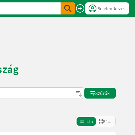
Bejelentkezés
szág
Szűrők
Lista
Rács