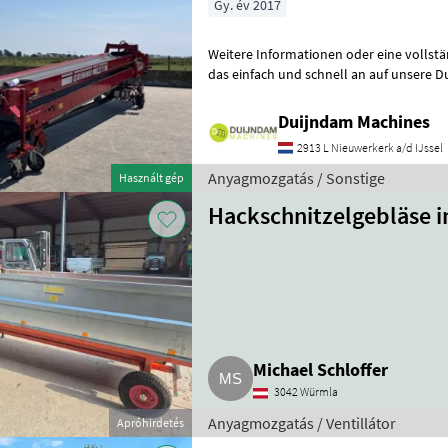
Gy. év 2017
Weitere Informationen oder eine vollst
das einfach und schnell an auf unsere D
können uns auch anrufen.Alle zu
Duijndam Machines
2913 L Nieuwerkerk a/d IJssel
Anyagmozgatás / Sonstige
Használt gép
Hackschnitzelgebläse i
Michael Schloffer
3042 Würmla
Anyagmozgatás / Ventillátor
Apróhirdetés