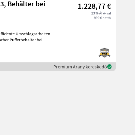
3, Behälter bei
1.228,77 €
23 % ÁFA-val
999 € nettó
effiziente Umschlagsarbeiten
scher Pufferbehälter bei
Premium Arany kereskedő