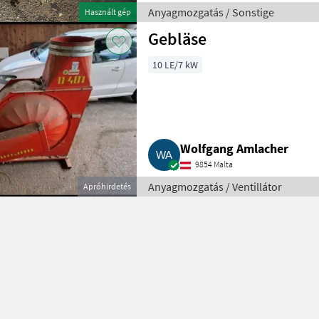
Anyagmozgatás / Sonstige
Használt gép
Gebläse
10 LE/7 kW
Wolfgang Amlacher
9854 Malta
Anyagmozgatás / Ventillátor
Apróhirdetés