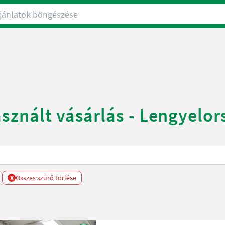
nlatok böngészése
asznált vásárlás - Lengyelor
x
Összes szűrő törlése