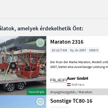
álatok, amelyek érdekelhetik Önt:
Maraton 2316
10 LE/7 kW
Gy. év 2007
1000 h
Der Kran der Marke Maraton, Modell unbekannt, aus dem Baujahr
2007, bietet eine zuverlässige Leistung mit einer Motorstärke von 10
PS. Mit insgesamt 1000 Betriebsstu
Auer GmbH
6145 Navis
Anyagmozgatás / Maraton
Használt gép
Sonstige TC80-16