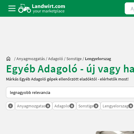
Ajá
/
Anyagmozgatás
/
Adagoló
/
Sonstige
/
Lengyelorszag
Egyéb Adagoló - új vagy h
Márkás Egyéb Adagoló gépek ellenőrzött eladóktól - elérhetők most!
Így van sorba rendezve a Landwirt.com-on
x
x
x
x
x
Anyagmozgatas
Adagolo
Sonstige
Lengyelorszag