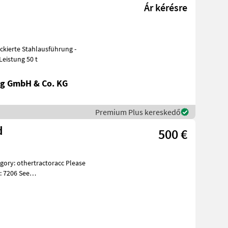
Ár kérésre
mm - Leistung 50 t
g GmbH & Co. KG
Premium Plus kereskedő
d
500 €
: 7206 See
es Beskri