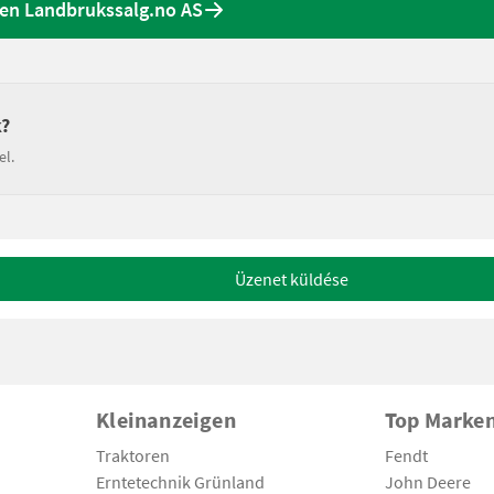
nen Landbrukssalg.no AS
k?
el.
Üzenet küldése
Kleinanzeigen
Top Marke
Traktoren
Fendt
Erntetechnik Grünland
John Deere