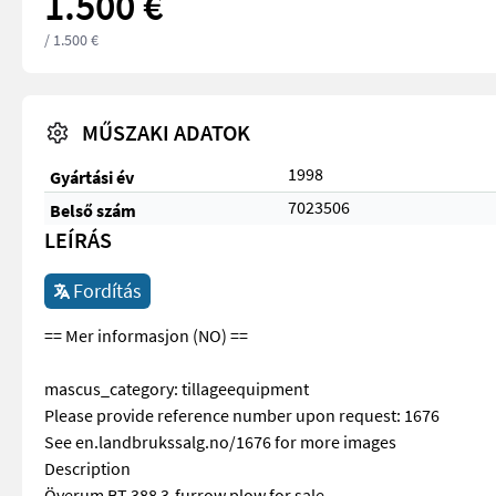
1.500 €
/ 1.500 €
MŰSZAKI ADATOK
1998
Gyártási év
7023506
Belső szám
LEÍRÁS
Fordítás
== Mer informasjon (NO) ==
mascus_category: tillageequipment
Please provide reference number upon request: 1676
See en.landbrukssalg.no/1676 for more images
Description
Överum BT 388 3-furrow plow for sale