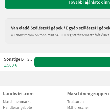
További ajánlatok in
Van eladó Szőlészeti gépek / Egyéb szőlészeti gépe
A Landwirt.com-on több mint 545 000 regisztrált felhasználót érhet 
Sonstige BT 388 H
1.500 €
Landwirt.com
Maschinengruppen
Maschinenmarkt
Traktoren
Händlerangebote
Mähdrescher