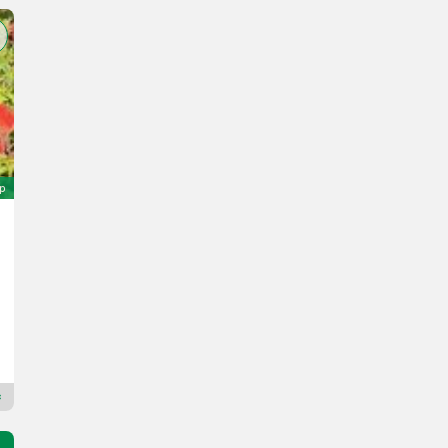
ép
Sonstige 2 skjærs plog
500 €
Landbrukssalg.no AS
7080 H
Premium Plus kereskedő