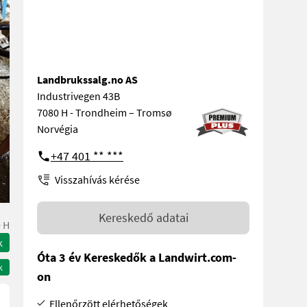
Landbrukssalg.no AS
Industrivegen 43B
7080 H - Trondheim – Tromsø
Norvégia
+47 401 ** ***
Visszahívás kérése
Kereskedő adatai
 H
k
Óta 3 év Kereskedők a Landwirt.com-
k
on
Ellenőrzött elérhetőségek