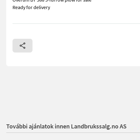
Ready for delivery
== Mer informasjon (NO) == mascus_category: tillageequipme
További ajánlatok innen Landbrukssalg.no AS