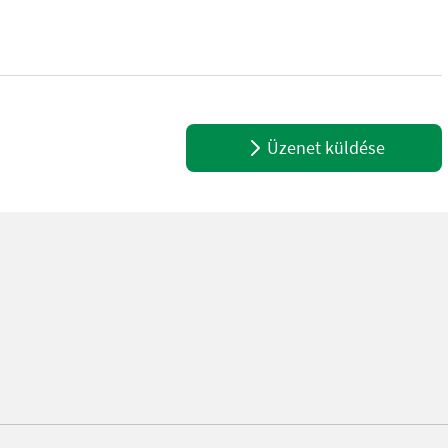
nt Please provide reference number upon request: 1676 See en.lan
Üzenet küldése