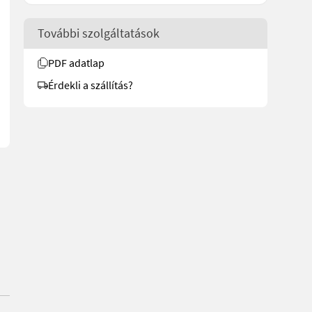
További szolgáltatások
dbrukssalg.no/1676 for more images Description Överum BT 388 3-f
PDF adatlap
Érdekli a szállítás?