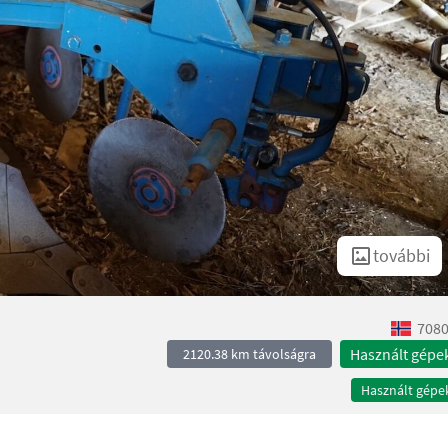
további
7080
Használt gépe
2120.38 km távolságra
Használt gépe