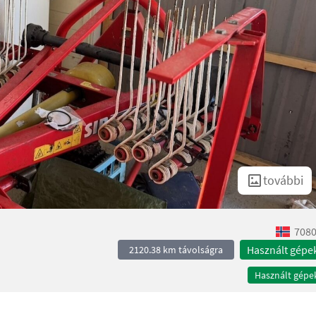
további
7080
Használt gépe
2120.38 km távolságra
Használt gépe