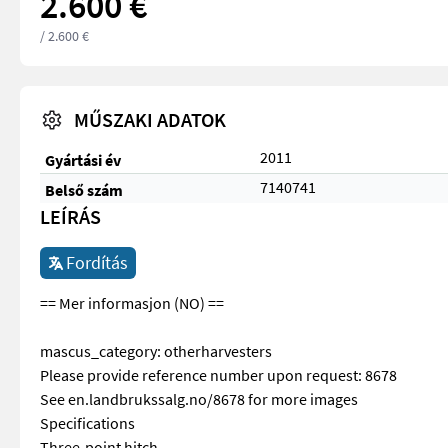
2.600 €
/ 2.600 €
MŰSZAKI ADATOK
2011
Gyártási év
7140741
Belső szám
LEÍRÁS
Fordítás
== Mer informasjon (NO) ==
mascus_category: otherharvesters
Please provide reference number upon request: 8678
See en.landbrukssalg.no/8678 for more images
Specifications
Three-point hitch