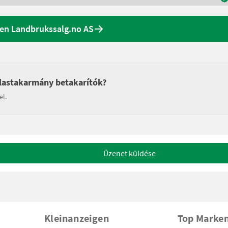
nen Landbrukssalg.no AS
álastakarmány betakarítók?
el.
Üzenet küldése
Kleinanzeigen
Top Marke