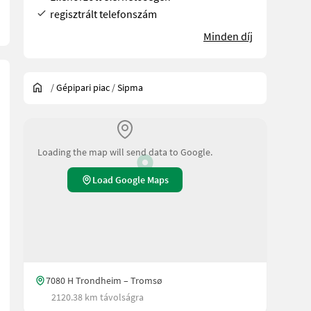
regisztrált telefonszám
Minden díj
/
Gépipari piac
/
Sipma
Loading the map will send data to Google.
Load Google Maps
7080 H Trondheim – Tromsø
2120.38 km távolságra