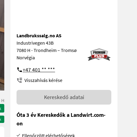
Landbrukssalg.no AS
Industrivegen 43B
7080 H - Trondheim – Tromsø
Norvégia
+47 401 ** ***
Visszahívás kérése
Kereskedő adatai
 H
k
Óta 3 év Kereskedők a Landwirt.com-
k
on
Ellenőrzött elérhetőségek