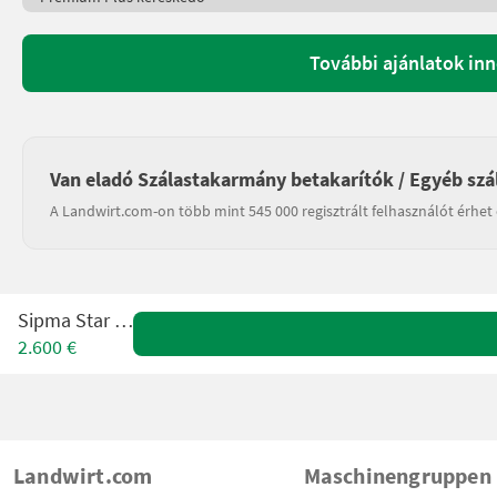
További ajánlatok in
Van eladó Szálastakarmány betakarítók / Egyéb sz
A Landwirt.com-on több mint 545 000 regisztrált felhasználót érhet 
Sipma Star 300
2.600 €
Landwirt.com
Maschinengruppen