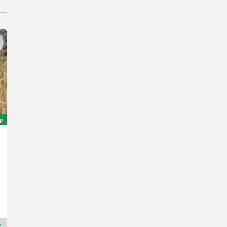
ép
Sonstige CR 320
1.000 €
Landbrukssalg.no AS
7080 H
Premium Plus kereskedő