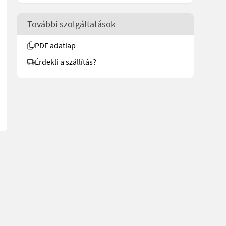
További szolgáltatások
PDF adatlap
rukssalg.no/8678 for more images Specifications Three-point hitch
Érdekli a szállítás?