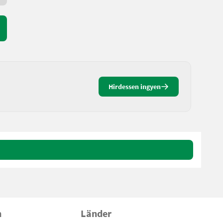
Hirdessen ingyen
n
Länder