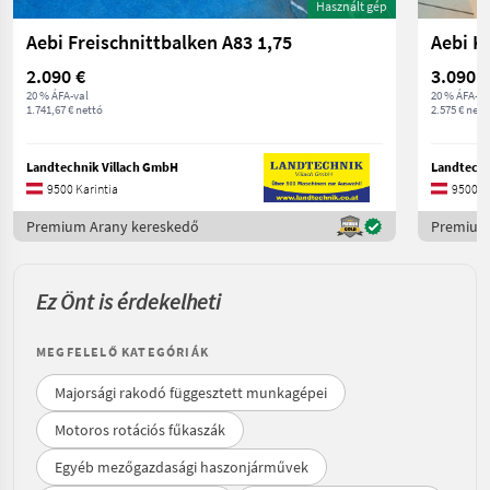
Használt gép
Aebi Freischnittbalken A83 1,75
Aebi K
2.090 €
3.090 €
20 % ÁFA-val
20 % ÁFA-va
1.741,67 € nettó
2.575 € nett
Landtechnik Villach GmbH
Landtechn
9500 Karintia
9500 Ka
Premium Arany kereskedő
Premium
Ez Önt is érdekelheti
MEGFELELŐ KATEGÓRIÁK
Majorsági rakodó függesztett munkagépei
Motoros rotációs fűkaszák
Egyéb mezőgazdasági haszonjárművek