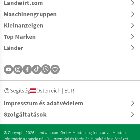
Landwirt.com
Maschinengruppen
Kleinanzeigen
Top Marken
Länder
Segítség
Österreich | EUR
Impresszum és adatvédelem
Szolgáltatások
© Copyright 2026 Landwirt.com GmbH Minden jog fenntartva. Minden
információ garancia nélkül – nyomdai és tördelési hibákért felelősséget