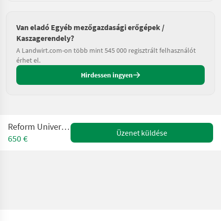
Van eladó Egyéb mezőgazdasági erőgépek /
Kaszagerendely?
A Landwirt.com-on több mint 545 000 regisztrált felhasználót
érhet el.
Hirdessen ingyen
Reform Universal Balken
Üzenet küldése
650 €