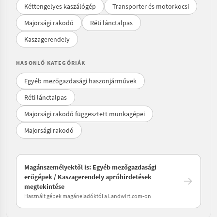
Kéttengelyes kaszálógép
Transporter és motorkocsi
Majorsági rakodó
Réti lánctalpas
Kaszagerendely
HASONLÓ KATEGÓRIÁK
Egyéb mezőgazdasági haszonjárművek
Réti lánctalpas
Majorsági rakodó függesztett munkagépei
Majorsági rakodó
Magánszemélyektől is: Egyéb mezőgazdasági
erőgépek / Kaszagerendely apróhirdetések
megtekintése
Használt gépek magáneladóktól a Landwirt.com-on