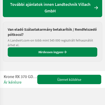
További ajánlatok innen Landtechnik Villach
GmbH
Van eladó Szálastakarmány betakarítók / Rendfelszedő
pótkocsi?
A Landwirt.com-on több mint 545 000 regisztrált felhasználót
érhet el.
Hirdessen ingyen
Krone RX 370 GD OptiGrass 28
Üzenet küldése
Ár kérésre