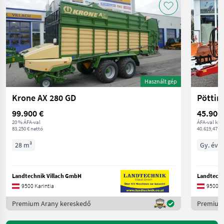
Használt gép
Krone AX 280 GD
Pöttin
99.900 €
45.900
20 % ÁFA-val
ÁFA-val ker
83.250 € nettó
40.619,47 € 
28 m³
Gy. év 
Landtechnik Villach GmbH
Landtechn
9500 Karintia
9500 Ka
Premium Arany kereskedő
Premium