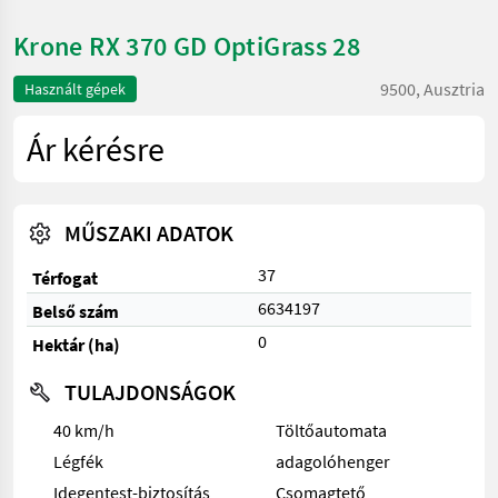
Krone RX 370 GD OptiGrass 28
9500, Ausztria
Használt gépek
Ár kérésre
MŰSZAKI ADATOK
37
Térfogat
6634197
Belső szám
0
Hektár (ha)
TULAJDONSÁGOK
40 km/h
Töltőautomata
Légfék
adagolóhenger
Idegentest-biztosítás
Csomagtető