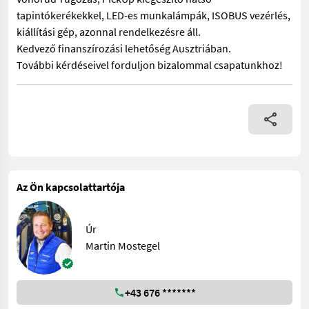
tapintókerékekkel, LED-es munkalámpák, ISOBUS vezérlés,
kiállítási gép, azonnal rendelkezésre áll.
Kedvező finanszírozási lehetőség Ausztriában.
További kérdéseivel forduljon bizalommal csapatunkhoz!
Krone RX OptiGrass 28 nagy teljesítményű, rövid vágású rakodók
Az Ön kapcsolattartója
Úr
Martin Mostegel
+43 676 *******