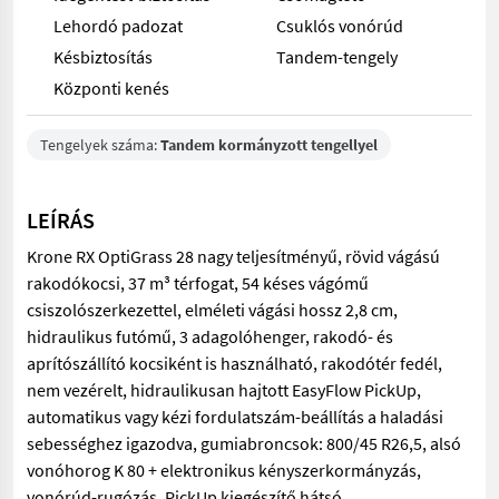
Lehordó padozat
Csuklós vonórúd
Késbiztosítás
Tandem-tengely
Központi kenés
Tengelyek száma:
Tandem kormányzott tengellyel
LEÍRÁS
Krone RX OptiGrass 28 nagy teljesítményű, rövid vágású
rakodókocsi, 37 m³ térfogat, 54 késes vágómű
csiszolószerkezettel, elméleti vágási hossz 2,8 cm,
hidraulikus futómű, 3 adagolóhenger, rakodó- és
aprítószállító kocsiként is használható, rakodótér fedél,
nem vezérelt, hidraulikusan hajtott EasyFlow PickUp,
automatikus vagy kézi fordulatszám-beállítás a haladási
sebességhez igazodva, gumiabroncsok: 800/45 R26,5, alsó
vonóhorog K 80 + elektronikus kényszerkormányzás,
vonórúd-rugózás, PickUp kiegészítő hátsó