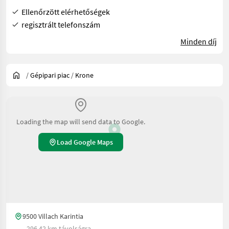
Ellenőrzött elérhetőségek
regisztrált telefonszám
Minden díj
/
Gépipari piac
/
Krone
Loading the map will send data to Google.
Load Google Maps
9500 Villach Karintia
296.42 km távolságra