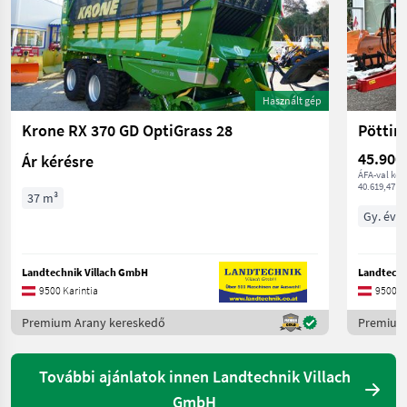
Használt gép
Krone RX 370 GD OptiGrass 28
Pöttin
45.900
Ár kérésre
ÁFA-val ker
40.619,47 € 
37 m³
Gy. év 
Landtechnik Villach GmbH
Landtechn
9500 Karintia
9500 Ka
Premium Arany kereskedő
Premium
További ajánlatok innen Landtechnik Villach
GmbH