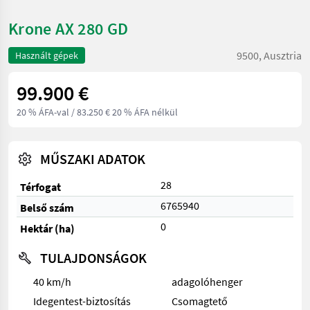
Krone AX 280 GD
9500, Ausztria
Használt gépek
99.900 €
20 % ÁFA-val
/ 83.250 € 20 % ÁFA nélkül
MŰSZAKI ADATOK
28
Térfogat
6765940
Belső szám
0
Hektár (ha)
TULAJDONSÁGOK
40 km/h
adagolóhenger
Idegentest-biztosítás
Csomagtető