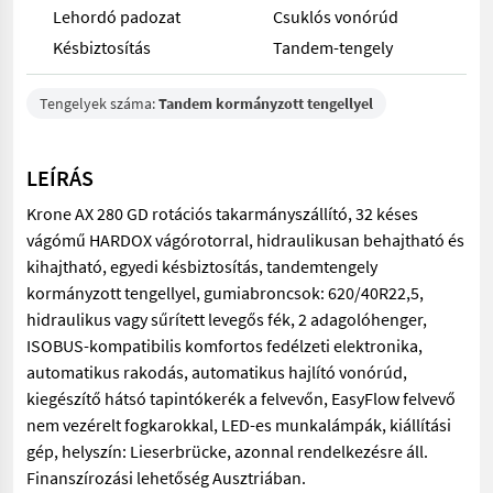
Lehordó padozat
Csuklós vonórúd
Késbiztosítás
Tandem-tengely
Tengelyek száma:
Tandem kormányzott tengellyel
LEÍRÁS
Krone AX 280 GD rotációs takarmányszállító, 32 késes
vágómű HARDOX vágórotorral, hidraulikusan behajtható és
kihajtható, egyedi késbiztosítás, tandemtengely
kormányzott tengellyel, gumiabroncsok: 620/40R22,5,
hidraulikus vagy sűrített levegős fék, 2 adagolóhenger,
ISOBUS-kompatibilis komfortos fedélzeti elektronika,
automatikus rakodás, automatikus hajlító vonórúd,
kiegészítő hátsó tapintókerék a felvevőn, EasyFlow felvevő
nem vezérelt fogkarokkal, LED-es munkalámpák, kiállítási
gép, helyszín: Lieserbrücke, azonnal rendelkezésre áll.
Finanszírozási lehetőség Ausztriában.