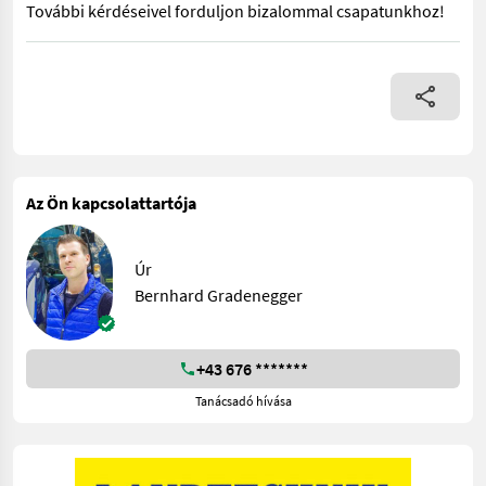
További kérdéseivel forduljon bizalommal csapatunkhoz!
Krone AX 280 GD rotációs takarmányszállító, 32 késes vágómű HA
Az Ön kapcsolattartója
Úr
Bernhard Gradenegger
+43 676 *******
Tanácsadó hívása