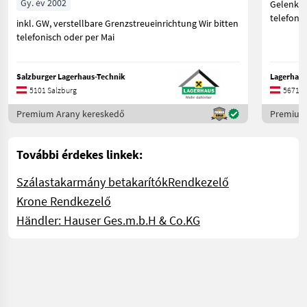
Gy. év 2002
Gelenkwel
telefonis
inkl. GW, verstellbare Grenzstreueinrichtung Wir bitten
telefonisch oder per Mai
Salzburger Lagerhaus-Technik
Lagerhaus
5101 Salzburg
5671 S
Premium Arany kereskedő
Premium
További érdekes linkek:
Szálastakarmány betakarítók
Rendkezelő
Krone Rendkezelő
Händler: Hauser Ges.m.b.H & Co.KG