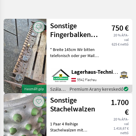
Keresés
pontosítása
Sonstige
750 €
Kategória
Ország
Szűrők
3
Fingerbalken
20 % ÁFA-
val
Pfeilschnitt T61
625 € nettó
73 eredmény
AKTUÁLIS
* Breite 145cm Wir bitten
Visszaállítás
ÚTVONAL
megjelenítése
telefonisch oder per Mail
Mezőgazdasági
Ihren Besuch
gépek/eszközök
bekanntzugeben, um
Lagerhaus-Technik Flachau
Szalastakarmany
ausreichend Zeit für die
Betakaritok
Beratung und eventuell
5542 Flachau
einer Probefahrt für Sie zu
Hegyi
Szálastakarmány
Premium Arany kereskedő
Használt gép
Gepesites
re
betakarítók
Sonstige
1.700
/
KATEGÓRIA
Sonstige
Stachelwalzen
KIVÁLASZTÁSA
€
Hegyi gépesítés
73
20 % ÁFA-
1 Paar 4 Reihige
val
1.416,67 €
Stachelwalzen mit
nettó
MARKETPLACE
Gumminoppen passend zu