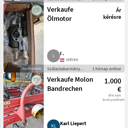
betakarítók / Hegyi
Verkaufe
Ár
gépesítés
kérésre
Ölmotor
I .
3355 Ertl
Szálastakarmány
1 hónap online
Apróhirdetés
betakarítók / Hegyi
Verkaufe Molon
1.000
gépesítés
Bandrechen
€
ÁFA nem
érvényesíthető
Karl Liepert