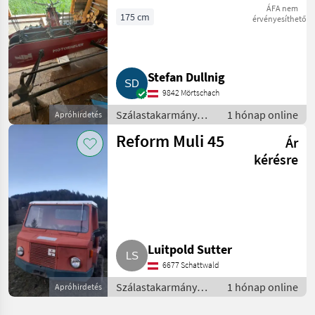
Stachelwalzen
ÁFA nem
175 cm
érvényesíthető
(Vogel und Noot)
Stefan Dullnig
9842 Mörtschach
Szálastakarmány
1 hónap online
Apróhirdetés
betakarítók / Hegyi
Reform Muli 45
Ár
gépesítés
kérésre
Luitpold Sutter
6677 Schattwald
Szálastakarmány
1 hónap online
Apróhirdetés
betakarítók / Hegyi