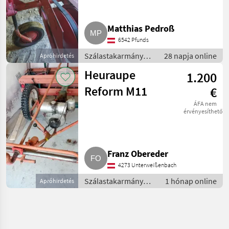
Matthias Pedroß
6542 Pfunds
Szálastakarmány
28 napja online
Apróhirdetés
betakarítók / Hegyi
Heuraupe
1.200
gépesítés
Reform M11
€
ÁFA nem
érvényesíthető
Franz Obereder
4273 Unterweißenbach
Szálastakarmány
1 hónap online
Apróhirdetés
betakarítók / Hegyi
gépesítés