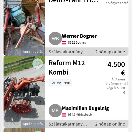
érvényesíthető
440
Werner Bogner
8362 Söchau
Szálastakarmány
2 hónap online
Apróhirdetés
betakarítók / Hegyi
Reform M12
4.500
gépesítés
Kombi
€
ÁFA nem
Gy. év 1996
érvényesíthető
Régi ár 5.000
€
Maximilian Bugelnig
9842 Mörtschach
Szálastakarmány
2 hónap online
Apróhirdetés
betakarítók / Hegyi