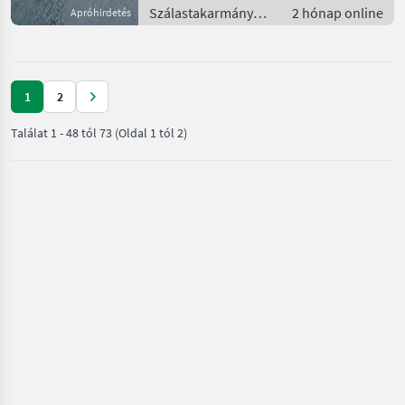
Szálastakarmány
2 hónap online
Apróhirdetés
betakarítók / Hegyi
gépesítés
1
2
Találat
1
-
48
tól
73
(Oldal 1 tól 2)