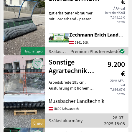
€
190
ÁFA-val
gut erhaltener Abräumer
kereskedőtől
7.345,13 €
mit Förderband - passend
nettó
zu Aebi Motormähern -
Arbeitsbreite 1, 90m -
Zechmann Erich Landmaschinen-Portalbau
Förderband mit
Richtungsumkehr -
8961 Sölk
Bodenführung über 2
Szálastakarmány
Premium Plus kereskedő
Használt gép
verstellbare
betakarítók
Sonstige
9.200
/
Sonstige
Agrartechnik
€
Seeber LightMax
20 % ÁFA-
Arbeitsbreite 195 cm,
val
Ausführung mit hohem
7.666,67 €
Plexiglasschild, klappbare
nettó
Seitenbügel. Antrieb
Mussbacher Landtechnik
mechanisch oder
5620 Schwarzach
hydraulisch möglich,
28-07-
geringer Kraftbedarf, für
Szálastakarmány
2025 18:08
Motormäher
Új gép
betakarítók / Sonstige