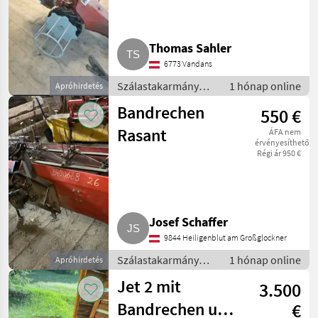
Thomas Sahler
6773 Vandans
Szálastakarmány
1 hónap online
Apróhirdetés
betakarítók / Hegyi
Bandrechen
550 €
gépesítés
Rasant
ÁFA nem
érvényesíthető
Régi ár 950 €
Josef Schaffer
9844 Heiligenblut am Großglockner
Szálastakarmány
1 hónap online
Apróhirdetés
betakarítók / Hegyi
Jet 2 mit
3.500
gépesítés
Bandrechen und
€