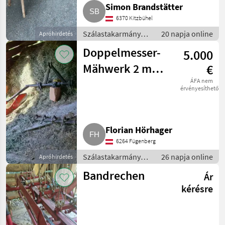
Simon Brandstätter
6370 Kitzbühel
Szálastakarmány
20 napja online
Apróhirdetés
betakarítók / Hegyi
Doppelmesser-
5.000
gépesítés
Mähwerk 2 m
€
Reform
ÁFA nem
érvényesíthető
Florian Hörhager
6264 Fügenberg
Szálastakarmány
26 napja online
Apróhirdetés
betakarítók / Hegyi
Bandrechen
Ár
gépesítés
kérésre