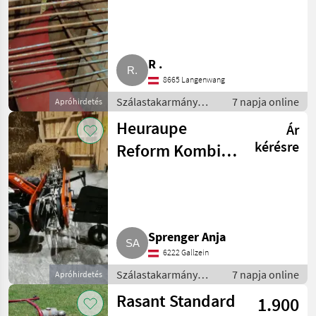
Schwadblech
R .
8665 Langenwang
Szálastakarmány
7 napja online
Apróhirdetés
betakarítók / Hegyi
Heuraupe
Ár
gépesítés
kérésre
Reform Kombi
12
Sprenger Anja
6222 Gallzein
Szálastakarmány
7 napja online
Apróhirdetés
betakarítók / Hegyi
Rasant Standard
1.900
gépesítés