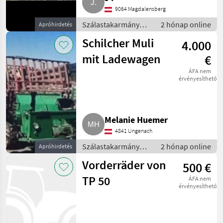
9064 Magdalensberg
Szálastakarmány
2 hónap online
Apróhirdetés
betakarítók / Hegyi
Schilcher Muli
4.000
gépesítés
mit Ladewagen
€
ÁFA nem
érvényesíthető
Melanie Huemer
4841 Ungenach
Szálastakarmány
2 hónap online
Apróhirdetés
betakarítók / Hegyi
Vorderräder von
500 €
gépesítés
TP 50
ÁFA nem
érvényesíthető