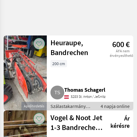
Heuraupe,
600 €
Bandrechen
ÁFA nem
érvényesíthető
200 cm
Thomas Schagerl
3283 St. Anton / Jeßnitz
Szálastakarmány
4 napja online
Apróhirdetés
betakarítók / Hegyi
Vogel & Noot Jet
Ár
gépesítés
kérésre
1-3 Bandrechen