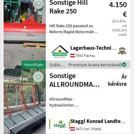
Sonstige Hill
4.150
Rake 250
€
20 % ÁFA-
Hill Rake 250 passend zu
val
3.458,33 €
Reform/Rapid Motormäher,
nettó
Arbeitsbreite 2, 5m, Links-
und Rechtslauf mechanisch
Lagerhaus-Technik Flachau
schaltbar; Wir bitten
telefonisch oder per Mail
5542 Flachau
Ihren B
Szálastakarmány
Premium Arany kereskedő
Használt gép
betakarítók
Sonstige
Ár
/
Sonstige
ALLROUNDMAX
kérésre
215cm/
AllroundMax -
AGRARTECHNIK
hydraulischer
SEEBER
Geräteantrieb Arbeitsbreite:
235cm Gerätetiefe: nur
Staggl Konrad Landtechnik Oberland
65cm für angenehmes
Wenden und optimales
6471 Arzl i.Pitztal