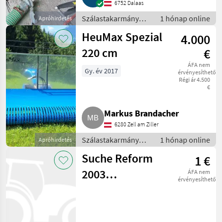
6752 Dalaas
Szálastakarmány
1 hónap online
Apróhirdetés
betakarítók / Hegyi
HeuMax Spezial
4.000
gépesítés
220 cm
€
ÁFA nem
Gy. év 2017
érvényesíthető
Régi ár 4.500
€
Markus Brandacher
6280 Zell am Ziller
Szálastakarmány
1 hónap online
Apróhirdetés
betakarítók / Hegyi
Suche Reform
1 €
gépesítés
2003
ÁFA nem
érvényesíthető
Kabinenrahmen