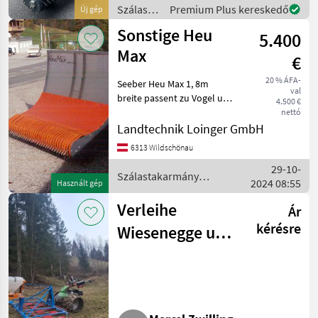
Handling Breite
Szálastakarmány
Premium Plus kereskedő
Új gép
Förderband: 40cm Antrie
betakarítók
Sonstige Heu
5.400
/
Sonstige
Max
€
20 % ÁFA-
Seeber Heu Max 1, 8m
val
breite passent zu Vogel und
4.500 €
Noot Bj 2016
nettó
Szálastakarmány
Landtechnik Loinger GmbH
betakarítók Hegyi gépesítés
6313 Wildschönau
29-10-
Szálastakarmány
2024 08:55
Használt gép
betakarítók / Sonstige
Verleihe
Ár
kérésre
Wiesenegge und
Heuschwanz