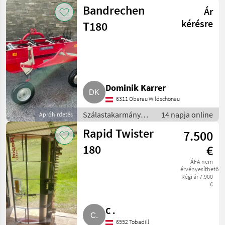
betakarítók / Hegyi
Bandrechen
Ár
gépesítés
kérésre
T180
Dominik Karrer
6311 Oberau Wildschönau
Szálastakarmány
14 napja online
Apróhirdetés
betakarítók / Hegyi
Rapid Twister
7.500
gépesítés
180
€
ÁFA nem
érvényesíthető
Régi ár 7.900
€
C .
6552 Tobadill