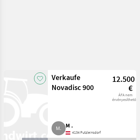
gépesítés
Verkaufe
12.500
Novadisc 900
€
ÁFA nem
érvényesíthető
M .
4134 Putzleinsdorf