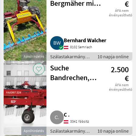
Bergmäher mit
€
Lenkbremse,
ÁFA nem
érvényesíthető
Balkenmäher
190 cm
Bernhard Walcher
8102 Semriach
Szálastakarmány
10 napja online
Apróhirdetés
betakarítók / Hegyi
Suche
2.500
gépesítés
Bandrechen,
€
Heuraupe für
ÁFA nem
érvényesíthető
Rasant Metrac
C .
3341 Ybbsitz
Szálastakarmány
10 napja online
Apróhirdetés