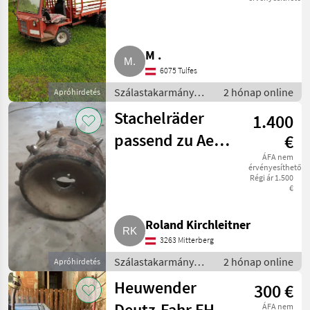
M .
6075 Tulfes
Szálastakarmány
2 hónap online
Apróhirdetés
betakarítók / Hegyi
Stachelräder
1.400
gépesítés
passend zu Aebi
€
CC56, CC66
ÁFA nem
érvényesíthető
Régi ár 1.500
€
Roland Kirchleitner
3263 Mitterberg
Szálastakarmány
2 hónap online
Apróhirdetés
betakarítók / Hegyi
Heuwender
300 €
gépesítés
Deutz-Fahr FH
ÁFA nem