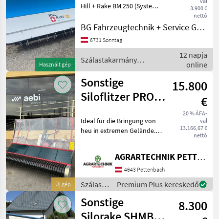
val
Bandrechen 2,5
Hill + Rake BM 250 (System
3.900 €
Erni) zum
nettó
Zusammenrechen und
BG Fahrzeugtechnik + Service GmbH
Schwaden von Heu. Das
6731 Sonntag
Gerät wird an einen
12 napja
Brielmaier-Motormäher
Szálastakarmány
online
angebaut und ist für d
Használt gép
betakarítók / Sonstige
Sonstige
15.800
Siloflitzer PRO
€
2300
20 % ÁFA-
Ideal für die Bringung von
val
13.166,67 €
heu in extremen Gelände.
nettó
Perfekt kombinierbar mit
folgenden Maschinen: -
AGRARTECHNIK PETTENBACH GMBH
AEBI CC150 - AEBI CC160 -
AEBI CC151 - AEBI CC161 Die
4643 Pettenbach
Neu
Szálastakarmány
Premium Plus kereskedő
Új gép
betakarítók
Sonstige
8.300
/
Sonstige
Silorake SHMB