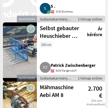
S .
3153 Eschenau
Szálastakarmány
1 hónap online
Apróhirdetés
betakarítók / Hegyi
Selbst gebauter
Ár
gépesítés
kérésre
Heuschieber mit
Silozinken zu
250 cm
verkaufen
Patrick Zwischenberger
9833 Rangersdorf
Szálastakarmány
1 hónap online
Apróhirdetés
betakarítók / Hegyi
Mähmaschine
2.700
gépesítés
Aebi AM 8
€
ÁFA nem
érvényesíthető