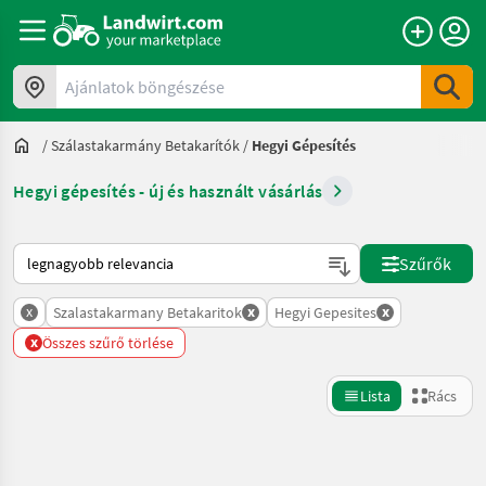
Ajánlatok böngészése
/
Szálastakarmány Betakarítók
/
Hegyi Gépesítés
Hegyi gépesítés - új és használt vásárlás
Így van sorba rendezve a Landwirt.com-on
Szűrők
x
x
x
Szalastakarmany Betakaritok
Hegyi Gepesites
x
Összes szűrő törlése
Lista
Rács