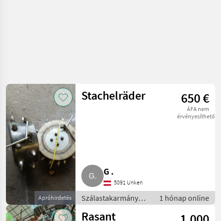
Stachelräder
650 €
ÁFA nem
érvényesíthető
G .
5091 Unken
Szálastakarmány
1 hónap online
Apróhirdetés
betakarítók / Hegyi
Rasant
1.000
gépesítés