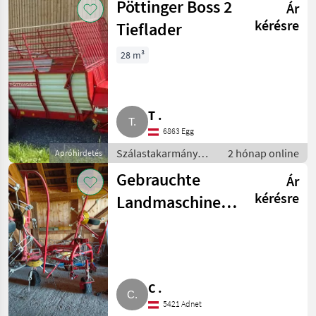
Pöttinger Boss 2
Ár
gépesítés
kérésre
Tieflader
28 m³
T .
6863 Egg
Szálastakarmány
2 hónap online
Apróhirdetés
betakarítók / Hegyi
Gebrauchte
Ár
gépesítés
kérésre
Landmaschinen,
Pöttinger
C .
5421 Adnet