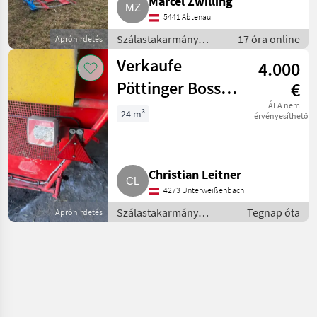
Marcel Zwilling
5441 Abtenau
Szálastakarmány
17 óra online
Apróhirdetés
betakarítók / Hegyi
Verkaufe
4.000
gépesítés
Pöttinger Boss 1
€
Hochlader
ÁFA nem
24 m³
érvényesíthető
Christian Leitner
4273 Unterweißenbach
Szálastakarmány
Tegnap óta
Apróhirdetés
betakarítók / Hegyi
gépesítés