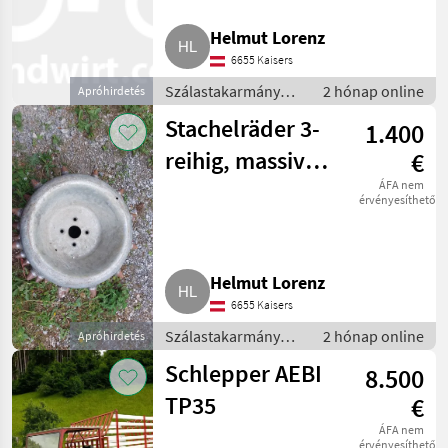
Helmut Lorenz
6655 Kaisers
Szálastakarmány
2 hónap online
Apróhirdetés
betakarítók / Hegyi
Stachelräder 3-
1.400
gépesítés
reihig, massiv
€
und neuwertig
ÁFA nem
érvényesíthető
Helmut Lorenz
6655 Kaisers
Szálastakarmány
2 hónap online
Apróhirdetés
betakarítók / Hegyi
Schlepper AEBI
8.500
gépesítés
TP35
€
ÁFA nem
érvényesíthető