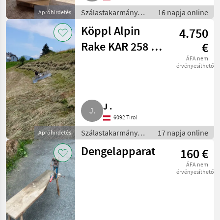
Szálastakarmány
16 napja online
Apróhirdetés
betakarítók / Hegyi
Köppl Alpin
4.750
gépesítés
Rake KAR 258 zu
€
AEBI CC
ÁFA nem
érvényesíthető
J .
6092 Tirol
Szálastakarmány
17 napja online
Apróhirdetés
betakarítók / Hegyi
Dengelapparat
160 €
gépesítés
ÁFA nem
érvényesíthető