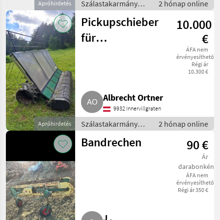
Szálastakarmány
2 hónap online
Apróhirdetés
betakarítók / Hegyi
Pickupschieber
10.000
gépesítés
für
€
Brielmaier/IBEX
ÁFA nem
érvényesíthető
Régi ár
10.300 €
Albrecht Ortner
9932 Innervillgraten
Szálastakarmány
2 hónap online
Apróhirdetés
betakarítók / Hegyi
Bandrechen
90 €
gépesítés
Ár
darabonként
ÁFA nem
érvényesíthető
Régi ár 350 €
J .