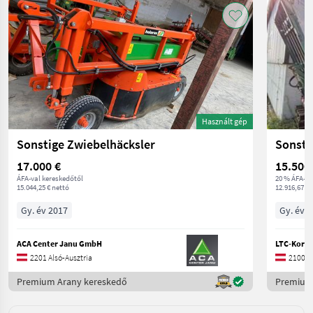
Használt gép
Sonstige Zwiebelhäcksler
Sonsti
17.000 €
15.500
ÁFA-val kereskedőtől
20 % ÁFA-va
15.044,25 € nettó
12.916,67 € 
Gy. év 2017
Gy. év 
ACA Center Janu GmbH
LTC-Korn
2201 Alsó-Ausztria
2100 Al
Premium Arany kereskedő
Premium