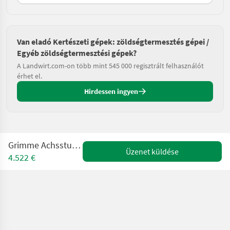
Van eladó Kertészeti gépek: zöldségtermesztés gépei /
Egyéb zöldségtermesztési gépek?
A Landwirt.com-on több mint 545 000 regisztrált felhasználót
érhet el.
Hirdessen ingyen
Grimme Achsstummel Evo 290
Üzenet küldése
4.522 €