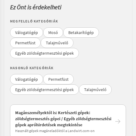
Ez Önt is érdekelheti
MEGFELELŐ KATEGÓRIÁK
Válogatógép
Mosó
Betakarítógép
Permetfüst
Talajművelő
Egyéb zöldségtermesztési gépek
HASONLÓ KATEGÓRIÁK
Válogatógép
Permetfüst
Egyéb zöldségtermesztési gépek
Talajművelő
Magánszemélyektől is: Kertészeti gépek:
zöldségtermesztés gépei / Egyéb zöldségtermesztési
gépek apróhirdetések megtekintése
Használt gépek magáneladóktól a Landwirt.com-on