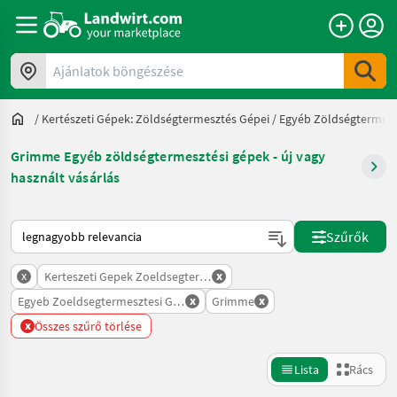
Ajánlatok böngészése
/
Kertészeti Gépek: Zöldségtermesztés Gépei
/
Egyéb Zöldségtermesz
Grimme Egyéb zöldségtermesztési gépek - új vagy
használt vásárlás
Így van sorba rendezve a Landwirt.com-on
Szűrők
x
x
Kerteszeti Gepek Zoeldsegtermesztes Gepei
x
x
Egyeb Zoeldsegtermesztesi Gepek
Grimme
x
Összes szűrő törlése
Lista
Rács