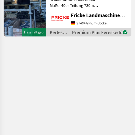
Maße: 40er Teilung 730mm
breit 4219mm lang passend
Fricke Landmaschinen GmbH
zum SE 150-60 Kertészeti
gépek: zöldségtermesztés
27404 Gyhum-Bockel
gépei Egyéb
Kertészeti
Premium Plus kereskedő
Használt gép
zöldségtermesztési gép
gépek:
zöldségtermesztés
gépei /
Grimme