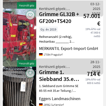
zöldségtermesztés gépei
03-12-
Használt gép
Egyéb zöldségter
Kertészeti gépek:
2025
Grimme GL32B +
zöldségtermesztés gépei /
10:02
57.001
Grimme
GF200+TS420
€
Gy. év 2019
19% ÁFA-val
47.900 €
nettó
Reihenanzahl (2-reihig),
Heckanbau ________ 2
reihige Legemaschine aus
MERKANTIL Export-Import GmbH
Baujahr 2019 mit
17094 Pragsdorf
Gitterrollen, mit
Dammfräse GF200 aus
28-11-
Használt gép
Baujahr 2013 und
Kertészeti gépek:
2025
Pflanzenschutzgerät T
Grimme 1.
zöldségtermesztés gépei /
04:02
714 €
Grimme
Siebband 35.er
19% ÁFA-val
600 € nettó
tlg. SE 85-5
1. Siebband zum Grimme SE
85-55 mit 35.er Teilung /
838-140-35 / Zustand 50%
Eggers Landmaschinen
300.70960 Kertészeti gépek:
zöldségtermesztés gépei
29562 Suhlendorf