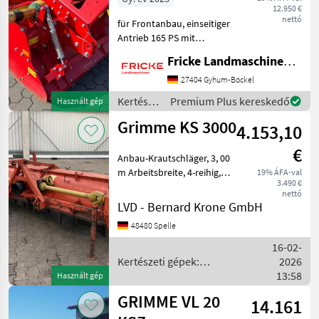
KATEGÓRIA
12.950 €
KIVÁLASZTÁSA
nettó
für Frontanbau, einseitiger
Antrieb 165 PS mit
Grimme
350U/min, gefedertes
Fricke Landmaschinen GmbH
Gehäuse, Gelenkwelle mit
KMK
Nockenschaltkupplung,
27404 Gyhum-Bockel
Reihenweite 90cm,
Kertészeti
Premium Plus kereskedő
Használt gép
Sorpac
Rotorwelle für
gépek:
Grimme KS 3000
Vollfeldbearbeitu
4.153,10
zöldségtermesztés
Michalak
gépei /
€
Grimme
Anbau-Krautschläger, 3, 00
KMK Agro
m Arbeitsbreite, 4-reihig,
19% ÁFA-val
3.490 €
Kertészeti gépek:
nettó
zöldségtermesztés gépei
Checchi & Magli
LVD - Bernard Krone GmbH
Egyéb zöldségtermesztési
48480 Spelle
Mind a 14
gépek
megjelenítése
16-02-
Kertészeti gépek:
2026
MARKETPLACE
zöldségtermesztés gépei /
13:58
Használt gép
Grimme
Kereskedői
GRIMME VL 20
14.161
Marketplace
Apróhirdetések
ajánlatok