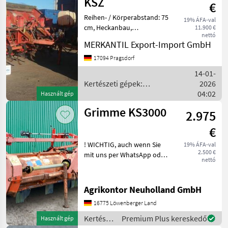
KSZ
€
Reihen- / Körperabstand: 75
19% ÁFA-val
cm, Heckanbau,
11.900 €
nettó
Dammformblech,
MERKANTIL Export-Import GmbH
Vorrichtung Flüssigbeize
________ 75 cm
17094 Pragsdorf
Reihenabstand,
14-01-
Kippbunker, Stützfuß,
Kertészeti gépek:
2026
Zugöse, grüne Legebecher
zöldségtermesztés gépei /
04:02
Használt gép
K
Grimme
Grimme KS3000
2.975
€
! WICHTIG, auch wenn Sie
19% ÁFA-val
2.500 €
mit uns per WhatsApp oder
nettó
ähnlich chatten und
daraufhin Maschinen
kaufen, bitte kontrollieren
Agrikontor Neuholland GmbH
Sie die Auftragsbestätigung,
16775 Löwenberger Land
Proforma und auch
Kertészeti
Premium Plus kereskedő
Használt gép