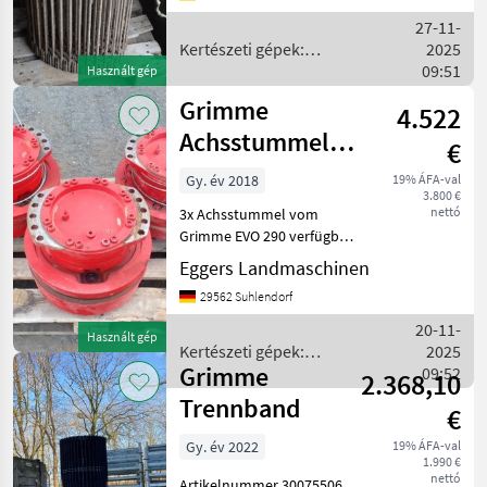
Egyéb zöldségtermesztési
27-11-
gépek
Kertészeti gépek:
2025
zöldségtermesztés gépei /
09:51
Használt gép
Grimme
Grimme
4.522
Achsstummel
€
Evo 290
Gy. év 2018
19% ÁFA-val
3.800 €
nettó
3x Achsstummel vom
Grimme EVO 290 verfügbar
/ Baujahr 2018 / Aus
Eggers Landmaschinen
Umrüstung auf Triebachsen
29562 Suhlendorf
/ Achsstummel 220 ha in
Betrieb gewesen / Preis je
20-11-
Használt gép
Achsstummel / Achsstum
Kertészeti gépek:
2025
Grimme
zöldségtermesztés gépei /
09:52
2.368,10
Grimme
Trennband
€
Gy. év 2022
19% ÁFA-val
1.990 €
nettó
Artikelnummer 30075506