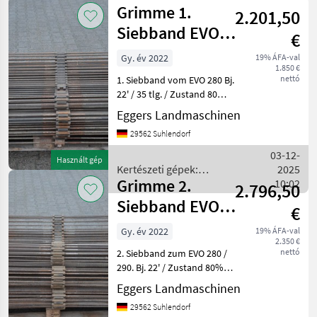
gépek:
Grimme 1.
2.201,50
zöldségtermesztés
gépei /
Siebband EVO
€
Grimme
280 35 tlg.
Gy. év 2022
19% ÁFA-val
1.850 €
nettó
1. Siebband vom EVO 280 Bj.
22' / 35 tlg. / Zustand 80% /
Passend auch auf SE 260,
Eggers Landmaschinen
EVO 290 Siebband: 35 / 1459
29562 Suhlendorf
/ 4385 Art.Nr. 301.01499
Kertészeti gépek:
03-12-
Használt gép
zöldségter
Kertészeti gépek:
2025
Grimme 2.
zöldségtermesztés gépei /
10:02
2.796,50
Grimme
Siebband EVO
€
280 32. tlg.
Gy. év 2022
19% ÁFA-val
2.350 €
nettó
2. Siebband zum EVO 280 /
290. Bj. 22' / Zustand 80% /
32. tlg. Siebband:
Eggers Landmaschinen
32/1531/6150 Art.Nr.:
29562 Suhlendorf
301.09103 Kertészeti gépek: