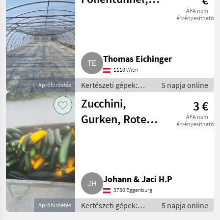
gépek
Gewächshaus 8 x
ÁFA nem
érvényesíthető
39 m
Thomas Eichinger
1110 Wien
Kertészeti gépek:
5 napja online
Apróhirdetés
zöldségtermesztés
Zucchini,
3 €
gépei / Egyéb
zöldségtermesztési
Gurken, Rote
ÁFA nem
gépek
érvényesíthető
Rüben
Johann & Jaci H.P
3730 Eggenburg
Kertészeti gépek:
5 napja online
Apróhirdetés
zöldségtermesztés