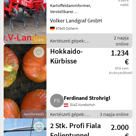
5.990 €
nettó
Kartoffeldammformer,
Verstellbarer
Reihenabstand 70/75 cm,
Volker Landgraf GmbH
Neigungseinstellung der
97645 Ostheim
Dammformvorrichtung,
Abnehmbare
2 napja
Új gép
Kertészeti gépek:
Formungsbleche (für die
online
zöldségtermesztés gépei /
Bearbeitung von Dämmen
Hokkaido-
1.234
Unia
nac
Kürbisse
€
ÁFA nem
érvényesíthető
Ferdinand Strohrigl
8142 Wundschuh
Kertészeti gépek:
3 napja online
Apróhirdetés
zöldségtermesztés
2 Stk. Profi Fiala
2.000
gépei / Egyéb
zöldségtermesztési
Folientunnel,
€