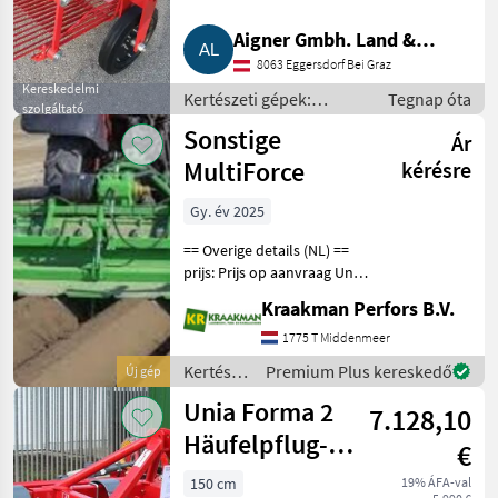
Aigner Gmbh. Land &
8063 Eggersdorf Bei Graz
Gartentechnik, Agrar
Kereskedelmi
Kertészeti gépek:
Tegnap óta
szolgáltató
zöldségtermesztés
Sonstige
Ár
gépei / Egyéb
zöldségtermesztési
MultiForce
kérésre
gépek
Gy. év 2025
== Overige details (NL) ==
prijs: Prijs op aanvraag Unit:
Stuk Aan deze frees komt
Kraakman Perfors B.V.
een aanaardkap zonder
kunststof maar een rechte
1775 T Middenmeer
kap 22, 5 cm bovenbreedte
Kertészeti
Premium Plus kereskedő
Új gép
K
gépek:
Unia Forma 2
7.128,10
zöldségtermesztés
gépei /
Häufelpflug-
€
Sonstige
Dammformer
150 cm
19% ÁFA-val