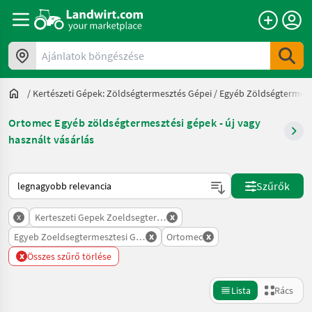
Ajánlatok böngészése
/
Kertészeti Gépek: Zöldségtermesztés Gépei
/
Egyéb Zöldségtermesz
Ortomec Egyéb zöldségtermesztési gépek - új vagy
használt vásárlás
Így van sorba rendezve a Landwirt.com-on
Szűrők
x
x
Kerteszeti Gepek Zoeldsegtermesztes Gepei
x
x
Egyeb Zoeldsegtermesztesi Gepek
Ortomec
x
Összes szűrő törlése
Lista
Rács