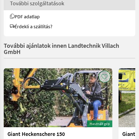
További szolgáltatások
PDF adatlap
Érdekli a szállítás?
További ajánlatok innen Landtechnik Villach
GmbH
Használt gép
Giant Heckenschere 150
Giant 