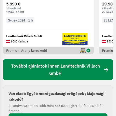
5.990 €
29.900
20 % ÁFA-val
ÁFA-val ker
4.991,67 € nettó
26.460,18 € 
Gy. év 2024
1 h
35 LE/2
Landtechnik Villach GmbH
Landtechn
9500 Karintia
9500 Ka
Premium Arany kereskedő
Premium
További ajánlatok innen Landtechnik Villach
GmbH
Van eladó Egyéb mezőgazdasági erőgépek / Majorsági
rakodó?
A Landwirt.com-on több mint 545 000 regisztrált felhasználót
érhet el.