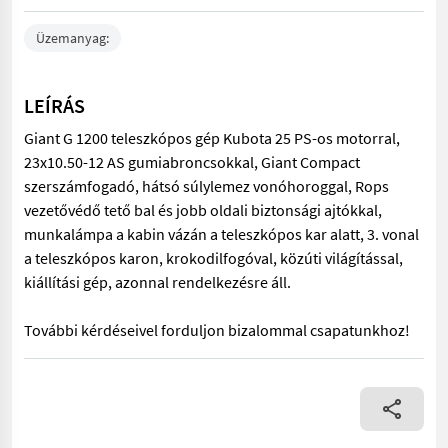
Üzemanyag:
LEÍRÁS
Giant G 1200 teleszkópos gép Kubota 25 PS-os motorral,
23x10.50-12 AS gumiabroncsokkal, Giant Compact
szerszámfogadó, hátsó súlylemez vonóhoroggal, Rops
vezetővédő tető bal és jobb oldali biztonsági ajtókkal,
munkalámpa a kabin vázán a teleszkópos kar alatt, 3. vonal
a teleszkópos karon, krokodilfogóval, közúti világítással,
kiállítási gép, azonnal rendelkezésre áll.
További kérdéseivel forduljon bizalommal csapatunkhoz!
Giant G 1200 teleszkópos gép Kubota 25 PS-os motorral, 23x10.5