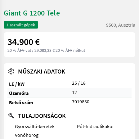
Giant G 1200 Tele
9500, Ausztria
Használt gépek
34.900 €
20 % ÁFA-val
/ 29.083,33 € 20 % ÁFA nélkül
MŰSZAKI ADATOK
25 / 18
LE / kW
12
Üzemóra
7019850
Belső szám
TULAJDONSÁGOK
Gyorsváltó-keretek
Pót-hidraulikakör
Vonóhorog