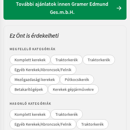
További ajánlatok innen Gramer Edmund
Ges.m.b.H.
Ez Önt is érdekelheti
MEGFELELŐ KATEGÓRIÁK
Komplett kerekek
Traktorkerék
Traktorkerék
Egyéb Kerekek/Abroncsok/Felnik
Mezőgazdasági kerekek
Pótkocsikerék
Betakarítógépek
Kerekek gépjárművekre
HASONLÓ KATEGÓRIÁK
Komplett kerekek
Traktorkerék
Egyéb Kerekek/Abroncsok/Felnik
Traktorkerék