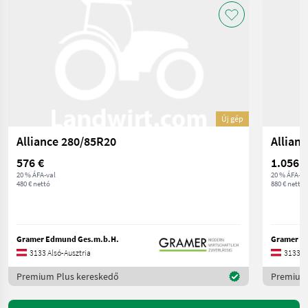
Új gép
Alliance 280/85R20
Allian
576 €
1.056 €
20 % ÁFA-val
20 % ÁFA-va
480 € nettó
880 € nettó
Gramer Edmund Ges.m.b.H.
Gramer E
3133 Alsó-Ausztria
3133 Al
Premium Plus kereskedő
Premium 