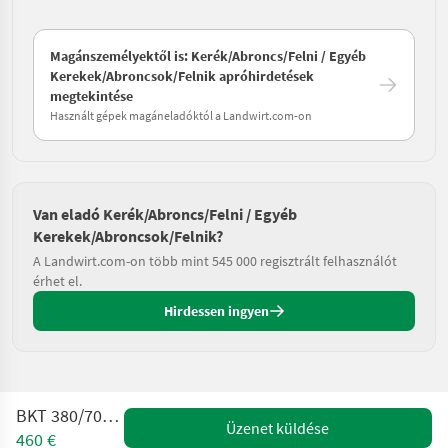
Magánszemélyektől is: Kerék/Abroncs/Felni / Egyéb
Kerekek/Abroncsok/Felnik apróhirdetések
megtekintése
Használt gépek magáneladóktól a Landwirt.com-on
Van eladó Kerék/Abroncs/Felni / Egyéb
Kerekek/Abroncsok/Felnik?
A Landwirt.com-on több mint 545 000 regisztrált felhasználót
érhet el.
Hirdessen ingyen
BKT 380/70R20 BKT
Üzenet küldése
460 €