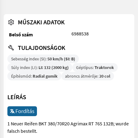
MŰSZAKI ADATOK
6988538
Belső szám
TULAJDONSÁGOK
Sebesség index (SI):
50 km/h (SI: B)
Súly index (LI):
LI: 132 (2000 kg)
Géptípus:
Traktorok
Építésmód:
Radial gumik
abroncs átmérője:
20 col
LEÍRÁS
Fordítás
1 Neuer Reifen BKT 380/70R20 Agrimax RT 765 132B; wurde
falsch bestellt.