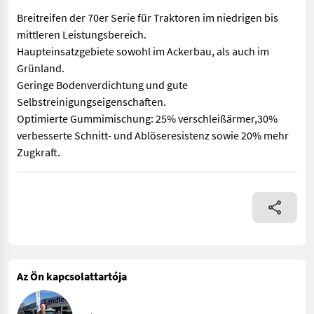
Breitreifen der 70er Serie für Traktoren im niedrigen bis
mittleren Leistungsbereich.
Haupteinsatzgebiete sowohl im Ackerbau, als auch im
Grünland.
Geringe Bodenverdichtung und gute
Selbstreinigungseigenschaften.
Optimierte Gummimischung: 25% verschleißärmer,30%
verbesserte Schnitt- und Ablöseresistenz sowie 20% mehr
Zugkraft.
1 Neuer Reifen BKT 380/70R20 Agrimax RT 765 132B; wurde falsc
Az Ön kapcsolattartója