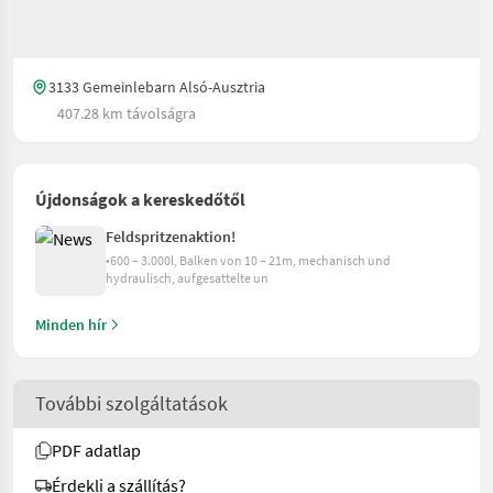
3133 Gemeinlebarn Alsó-Ausztria
407.28 km távolságra
Újdonságok a kereskedőtől
Feldspritzenaktion!
•600 – 3.000l, Balken von 10 – 21m, mechanisch und
hydraulisch, aufgesattelte un
Minden hír
További szolgáltatások
PDF adatlap
Érdekli a szállítás?