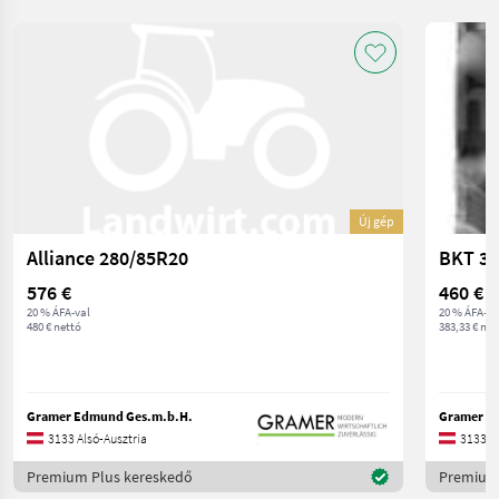
Új gép
Alliance 280/85R20
BKT 38
576 €
460 €
20 % ÁFA-val
20 % ÁFA-va
480 € nettó
383,33 € net
Gramer Edmund Ges.m.b.H.
Gramer E
3133 Alsó-Ausztria
3133 Al
Premium Plus kereskedő
Premium 