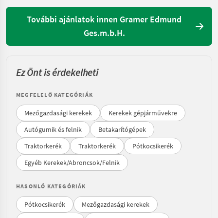
További ajánlatok innen Gramer Edmund
Ges.m.b.H.
Ez Önt is érdekelheti
MEGFELELŐ KATEGÓRIÁK
Mezőgazdasági kerekek
Kerekek gépjárművekre
Autógumik és felnik
Betakarítógépek
Traktorkerék
Traktorkerék
Pótkocsikerék
Egyéb Kerekek/Abroncsok/Felnik
HASONLÓ KATEGÓRIÁK
Pótkocsikerék
Mezőgazdasági kerekek