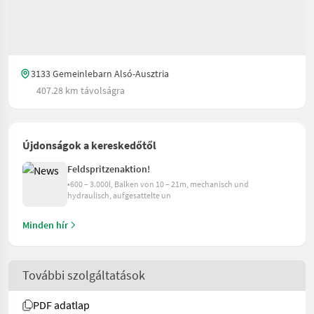
3133 Gemeinlebarn Alsó-Ausztria
407.28 km távolságra
Újdonságok a kereskedőtől
Feldspritzenaktion!
•600 – 3.000l, Balken von 10 – 21m, mechanisch und
hydraulisch, aufgesattelte un
Minden hír
További szolgáltatások
PDF adatlap