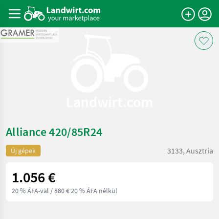
Landwirt.com
Alliance 420/85R24
3133, Ausztria
Új gépek
1.056 €
20 % ÁFA-val
/ 880 € 20 % ÁFA nélkül