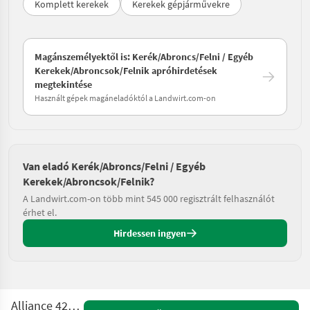
Komplett kerekek
Kerekek gépjárművekre
Magánszemélyektől is: Kerék/Abroncs/Felni / Egyéb
Kerekek/Abroncsok/Felnik apróhirdetések
megtekintése
Használt gépek magáneladóktól a Landwirt.com-on
Van eladó Kerék/Abroncs/Felni / Egyéb
Kerekek/Abroncsok/Felnik?
A Landwirt.com-on több mint 545 000 regisztrált felhasználót
érhet el.
Hirdessen ingyen
Alliance 420/85R24