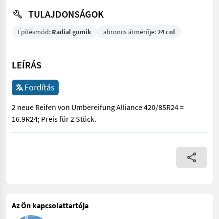
TULAJDONSÁGOK
Építésmód:
Radial gumik
abroncs átmérője:
24 col
LEÍRÁS
Fordítás
2 neue Reifen von Umbereifung Alliance 420/85R24 =
16.9R24; Preis für 2 Stück.
2 neue Reifen von Umbereifung Alliance 420/85R24 = 16.9R24; Pr
Az Ön kapcsolattartója