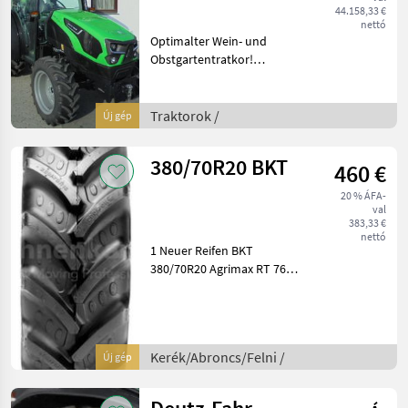
44.158,33 €
nettó
Optimalter Wein- und
Obstgartentratkor!
Ausrüstung: Power-Shuttle
mit 3-Fach Lastschalung,
Komfortkupplung,
Traktorok /
Új gép
Ölkühler, Mengenregler,
Tempomat, Schnellkuppler,
380/70R20 BKT
460 €
echte 4
20 % ÁFA-
val
383,33 €
nettó
1 Neuer Reifen BKT
380/70R20 Agrimax RT 765
132B; wurde falsch bestellt.
Breitreifen der 70er Serie für
Traktoren im niedrigen bis
mittleren Leistungsbereich.
Kerék/Abroncs/Felni /
Új gép
Ha