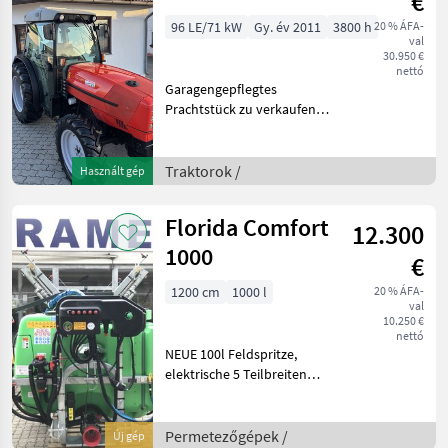
€
96 LE/71 kW
Gy. év 2011
3800 h
20 % ÁFA-
val
30.950 €
nettó
Garagengepflegtes
Prachtstück zu verkaufen;
Gebrauchter Same
Frutteto³ 100, baugleich wie
deutz-Fahr Agroplus 420
Traktorok /
Használt gép
oder Lamborghini RF 100 zu
verkaufen; 45-45 Gang Po
Florida Comfort
12.300
1000
€
1200 cm
1000 l
20 % ÁFA-
val
10.250 €
nettó
NEUE 100l Feldspritze,
elektrische 5 Teilbreiten
Gleichdruckarmatur,
hydraulischer Balken,
Klappung jeder Teilbreite,
Permetezőgépek /
Új gép