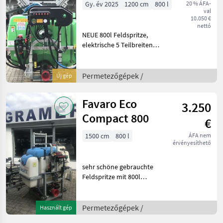
Gy. év 2025
1200 cm
800 l
20 % ÁFA-
val
10.050 €
nettó
NEUE 800l Feldspritze,
elektrische 5 Teilbreiten
Gleichdruckarmatur,
hydraulischer Balken,
Klappung jeder Teilbreite,
Permetezőgépek /
Új gép
unabhängig ob links oder
rechts zuerst geklappt
Favaro Eco
3.250
Compact 800
€
1500 cm
800 l
ÁFA nem
érvényesíthető
sehr schöne gebrauchte
Feldspritze mit 800l
Tankinhalt,
Reinwassertank,
Handwaschbehälter,
Permetezőgépek /
Használt gép
Saugfilter, Druckfilter,