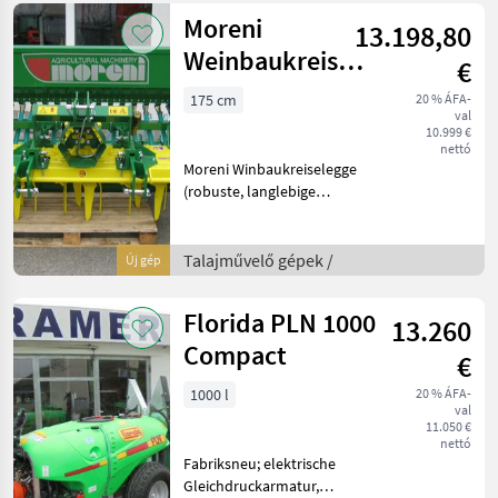
Beleuchtung elektrisch
Moreni
13.198,80
AUS-EIN, 15m Balken mit Pe
Weinbaukreiselegge
€
Vitis 1750
175 cm
20 % ÁFA-
val
10.999 €
nettó
Moreni Winbaukreiselegge
(robuste, langlebige
Ausführung!) mit
Saatkasten und
Bodenantrieb, Gelenkwelle
Talajművelő gépek /
Új gép
mit Überlastsicherung,
Vorgrubber gegen
Florida PLN 1000
13.260
Mehrpreis lieferbar!
Compact
€
1000 l
20 % ÁFA-
val
11.050 €
nettó
Fabriksneu; elektrische
Gleichdruckarmatur,