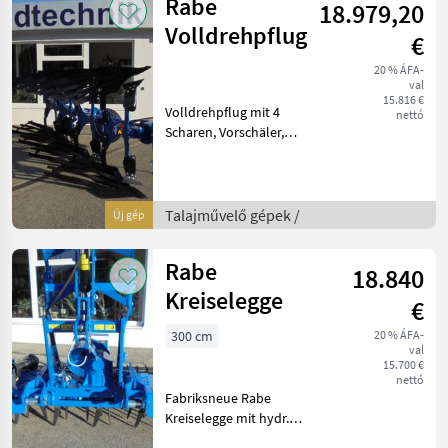
Rabe
18.979,20
Teilbreit
Volldrehpflug
€
20 % ÁFA-
val
15.816 €
Volldrehpflug mit 4
nettó
Scharen, Vorschäler,
Scheibensech, Abstellfuß,
Körperabstand 97cm,
Rahmenhöhe 80cm,
Schnittbreitenverstellung,
Talajművelő gépek /
Új gép
Tastrad, Streifenkörper,
Wechselsc
Rabe
18.840
Kreiselegge
€
300 cm
20 % ÁFA-
val
15.700 €
nettó
Fabriksneue Rabe
Kreiselegge mit hydr.
Anbaugestänge,