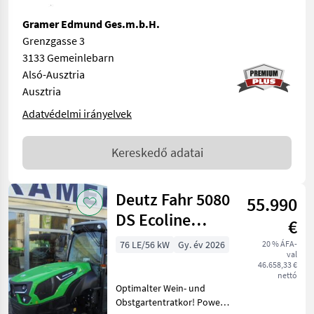
Gramer Edmund Ges.m.b.H.
Grenzgasse 3
3133 Gemeinlebarn
Alsó-Ausztria
Ausztria
Adatvédelmi irányelvek
Kereskedő adatai
Deutz Fahr 5080
55.990
DS Ecoline
€
(Stage V)
76 LE/56 kW
Gy. év 2026
20 % ÁFA-
val
46.658,33 €
nettó
Optimalter Wein- und
Obstgartentratkor! Power-