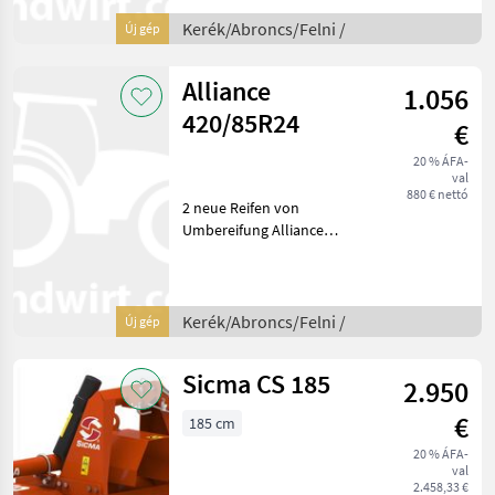
abroncs átmérője: 20 col,
Kerekek, Gumi,
Kerék/Abroncs/Felni /
Új gép
Ikerkerekektartozéka,
keskeny kerék
Alliance
1.056
420/85R24
€
20 % ÁFA-
val
880 € nettó
2 neue Reifen von
Umbereifung Alliance
420/85R24 = 16.9R24; Preis
für 2 Stück. Építésmód:
Radial gumik, abroncs
átmérője: 24 col
Kerék/Abroncs/Felni /
Új gép
Kerék/Abroncs/Felni Egyéb
Kerekek/Abr
Sicma CS 185
2.950
€
185 cm
20 % ÁFA-
val
2.458,33 €