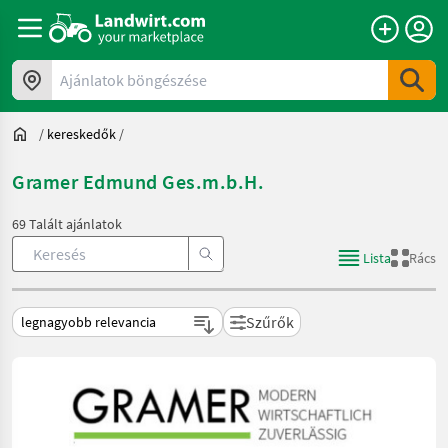
Ajánlatok böngészése
/
kereskedők
/
Gramer Edmund Ges.m.b.H.
69 Talált ajánlatok
Lista
Rács
Szűrők