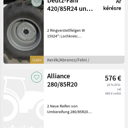
Deutz-Fahr
Ár
420/85R24 und
kérésre
280/70R20
2 Ringverstellfelgen W
15X24": Lochkreis:
8x152mm, Innenloch
110mm; 420/85R24 mit
Alliance Reifen, Preis für 2
Räder: € 2.290, - inkl. MwSt.
Kerék/Abroncs/Felni /
Új gép
und 2 Ringv
Alliance
576 €
280/85R20
20 % ÁFA-
val
480 € nettó
2 Neue Reifen von
Umbereifung 280/85R20
Alliance; Preis für 2 Stück!
Építésmód: Radial gumik,