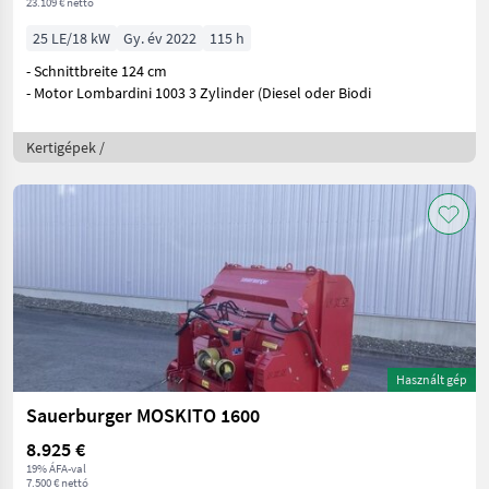
23.109 € nettó
25 LE/18 kW
Gy. év 2022
115 h
- Schnittbreite 124 cm
- Motor Lombardini 1003 3 Zylinder (Diesel oder Biodi
Kertigépek /
Használt gép
Sauerburger MOSKITO 1600
8.925 €
19% ÁFA-val
7.500 € nettó