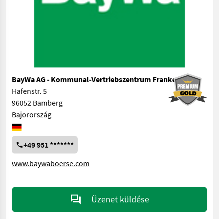
BayWa AG - Kommunal-Vertriebszentrum Franken
Hafenstr. 5
96052 Bamberg
Bajorország
+49 951 *******
www.baywaboerse.com
Üzenet küldése