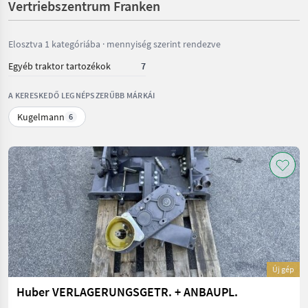
Vertriebszentrum Franken
Elosztva 1 kategóriába · mennyiség szerint rendezve
Egyéb traktor tartozékok
7
A KERESKEDŐ LEGNÉPSZERŰBB MÁRKÁI
Kugelmann
6
Új gép
Huber VERLAGERUNGSGETR. + ANBAUPL.