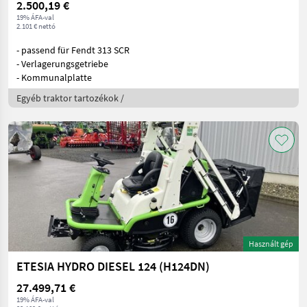
2.500,19 €
19% ÁFA-val
2.101 € nettó
- passend für Fendt 313 SCR
- Verlagerungsgetriebe
- Kommunalplatte
Egyéb traktor tartozékok /
Használt gép
ETESIA HYDRO DIESEL 124 (H124DN)
27.499,71 €
19% ÁFA-val