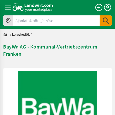
Ajánlatok böngészése
/
kereskedők
/
BayWa AG - Kommunal-Vertriebszentrum
Franken