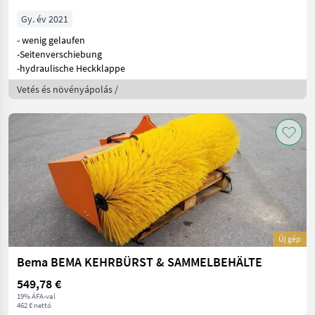
Gy. év 2021
- wenig gelaufen
-Seitenverschiebung
-hydraulische Heckklappe
Vetés és növényápolás /
Új gép
Bema BEMA KEHRBÜRST & SAMMELBEHÄLTE
549,78 €
19% ÁFA-val
462 € nettó