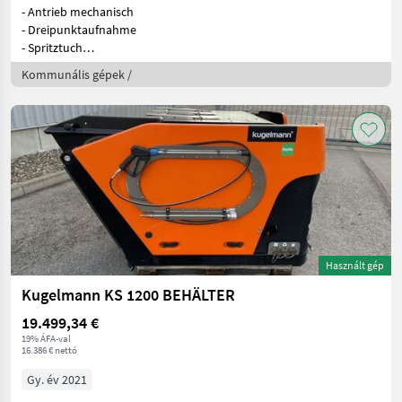
- Antrieb mechanisch
- Dreipunktaufnahme
- Spritztuch
- Stützrad
Kommunális gépek /
Használt gép
Kugelmann KS 1200 BEHÄLTER
19.499,34 €
19% ÁFA-val
16.386 € nettó
Gy. év 2021