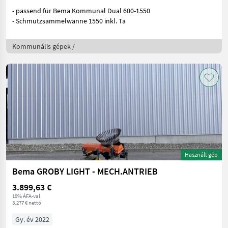
- passend für Bema Kommunal Dual 600-1550
- Schmutzsammelwanne 1550 inkl. Ta
Kommunális gépek /
Használt gép
Bema GROBY LIGHT - MECH.ANTRIEB
3.899,63 €
19% ÁFA-val
3.277 € nettó
Gy. év 2022