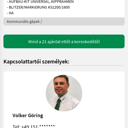
- AUFBAU-KIT UNIVERSAL, KIPPRAHMEN
- BLITZER/MARKIERUNG KS1200/1600
- HA
Kommunális gépek /
Mind a 21 ajánlat ettől a kereskedőtől
Kapcsolattartói személyek:
Volker Göring
Tel:
+49 151 *******