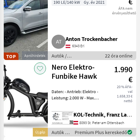
€
190 LE/140 kW
Gy. év 2021
ÁFA nem
érvényesíthető
Anton Trockenbacher
6343 Erl
Autók /
22 óra online
TOP
Apróhirdetés
Motorkerékpárok /
Nero Elektro-
1.990
Terepjáró
Funbike Hawk
€
20 % ÁFA-
Daten: - Antrieb: Elektro -
val
1.658,33 €
Leistung: 2.000 W - Max.
nettó
Geschwindigkeit: 45 km/h -
Geschwindigkeitsstufen: 3 -
KOL-Technik, Franz Lampl-Küssner
Reichweite: 60–80 km -
Akku: 60V/30Ah Lithium - La
8093 St. Peter am Ottersbach
Autók /
Premium Plus kereskedő
Új gép
Motorkerékpárok