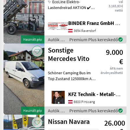
✨ EcoLine Elektro-
val
TukTuk
3.165,83 €
Lastendreirad AKTION ✔️
nettó
Modell : NERO Thunder PRO
✔️ in serienmäßiger
BINDER Franz GmbH & CoKG
Ausführung ✔️ mit 45km/h
und Dach ✔️ optimal für
3654 Raxendorf
jeden Betrieb, Hof oder
Autók /
Premium Plus kereskedő
Használt gép
Motorkerékpárok
Sonstige
9.000
/ Nero
Mercedes Vito
€
ÁFA nem
Schöner Camping Bus im
érvényesíthető
Top Zustand 125000km Als
Transporter und Camper
Einsatzbar Navi
KFZ Technik - Metall-Maschinenbau Wörle
Rückkamera Kein Allrad 3-
Sitzer Diesel 130PS 2
6600 Pinswang
Besitzer Autók / Motor
Autók /
Premium Plus kereskedő
Használt gép
Motorkerékpárok
Nissan Navara
26.000
/
Sonstige