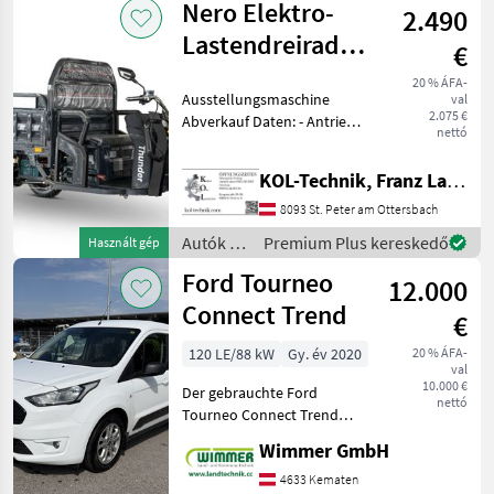
Nero Elektro-
2.490
/ Nero
Lastendreirad/Tuk-
€
Tuk Thunder
20 % ÁFA-
Ausstellungsmaschine
val
2.075 €
Abverkauf Daten: - Antrieb:
nettó
Elektro - Motor: 600 W -
Batterie: 60 V, 45 Ah -
KOL-Technik, Franz Lampl-Küssner
Bremse: Scheibenbremse
vorne, Trommelbremse
8093 St. Peter am Ottersbach
hinten - Max. G
Autók /
Premium Plus kereskedő
Használt gép
Motorkerékpárok
Ford Tourneo
12.000
/ Nero
Connect Trend
€
120 LE/88 kW
Gy. év 2020
20 % ÁFA-
val
10.000 €
Der gebrauchte Ford
nettó
Tourneo Connect Trend
L1H1 2, 2 t überzeugt durch
Wimmer GmbH
seine hohe
Alltagstauglichkeit, den
4633 Kematen