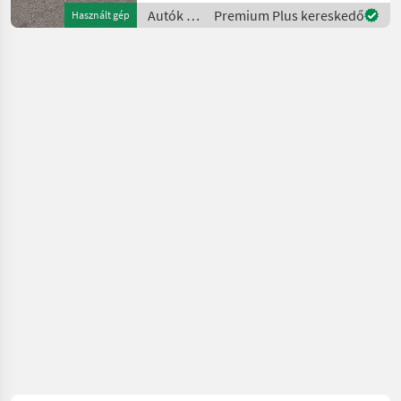
großzügigen Innenraum
Autók /
Premium Plus kereskedő
Használt gép
und eine umfangreiche
Motorkerékpárok
Ausstattung. Das
/ Ford