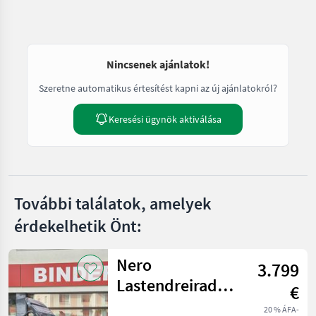
Nincsenek ajánlatok!
Szeretne automatikus értesítést kapni az új ajánlatokról?
Keresési ügynök aktiválása
További találatok, amelyek
érdekelhetik Önt:
Nero
3.799
Lastendreirad
€
Thunder PRO
20 % ÁFA-