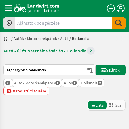
Ajánlatok böngészése
/
Autók / Motorkerékpárok
/
Autó
/
Hollandia
Autó - új és használt vásárlás - Hollandia
Így van sorba rendezve a Landwirt.com-on
Szűrők
x
x
x
x
Autok Motorkerekparok
Auto
Hollandia
x
Összes szűrő törlése
Lista
Rács