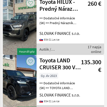
Toyota HILUX -
260 €
Autó
Predný Nárazník
komplet -
== Dodatočné informácie
MASKA na
(SK) == Predný Nárazník
komplet MASKA na -
TOYOTA HILUX= 850 EUR
SLOVAK FINANCE s.r.o.
Autók / Motorkerékpárok
934 01 Levice
Autó
17 napja
Autók /
online
Használt gép
Motorkerékpárok /
Toyota
Toyota LAND
135.300
CRUISER 300 VIN
€
466
Gy. év 2023
== Dodatočné informácie
(SK) == TOYOTA LAND
CRUISER 300 4x4 r.v.
SLOVAK FINANCE s.r.o.
06/2023, 57.500 km, EURO
934 01 Levice
6d, 3445 cm3, 305 kW,