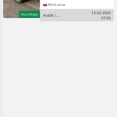
r.v. 12/2006, 95000 km, 4x4,
934 01 Levice
automat, redukcia,
4164cm3, 150kw, 5 miest na
13-02-2025
Használt gép
Autók /
sedenie, automatick
07:05
Motorkerékpárok /
Toyota