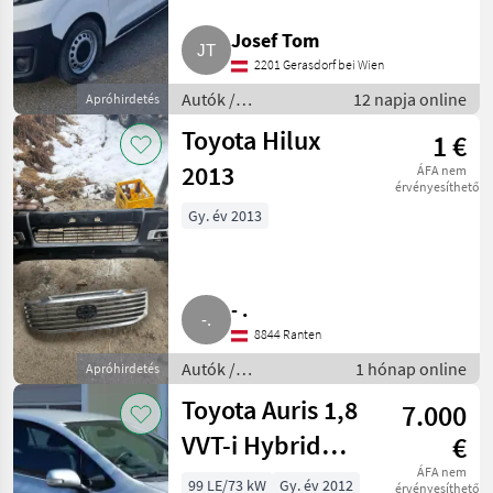
Josef Tom
Mercedes
2201 Gerasdorf bei Wien
Ford
Autók /
12 napja online
Apróhirdetés
Motorkerékpárok /
Toyota Hilux
1 €
Autó
Fiat
2013
ÁFA nem
érvényesíthető
Nissan
Gy. év 2013
Mind a 18
megjelenítése
MARKETPLACE
- .
8844 Ranten
Kereskedői
Marketplace
Apróhirdetések
ajánlatok
Autók /
1 hónap online
Apróhirdetés
Motorkerékpárok /
Toyota Auris 1,8
7.000
Autó
VVT-i Hybrid
€
Klein-/Kompaktwagen
ÁFA nem
99 LE/73 kW
Gy. év 2012
érvényesíthető