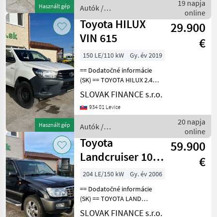
combi, benzín, 7 miest na
19 napja
Használt gép
Autók /
sedenie, centrálne zamyk
online
Motorkerékpárok /
Toyota HILUX
29.900
Toyota
VIN 615
€
150 LE/110 kW
Gy. év 2019
== Dodatočné informácie
(SK) == TOYOTA HILUX 2.4
diesel 4X4 Double Cab r.v.
SLOVAK FINANCE s.r.o.
09/2019, 45132 km, EURO 6,
934 01 Levice
2393 cm3, 110 kW,
manuálna prevodovka, 4x
20 napja
Használt gép
Autók /
elektrické okná,
online
Motorkerékpárok /
Toyota
59.900
Toyota
Landcruiser 100
€
VIN 495
204 LE/150 kW
Gy. év 2006
== Dodatočné informácie
(SK) == TOYOTA LAND
CRUISER 100 4, 2 TD 4WD,
SLOVAK FINANCE s.r.o.