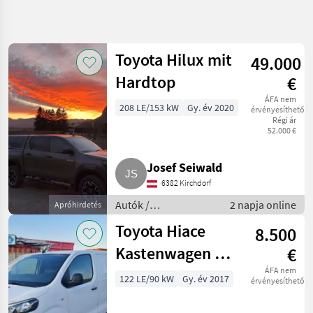
Keresés
pontosítása
Toyota Hilux mit
49.000
Kategória
Ország
Szűrők
4
Hardtop
€
ÁFA nem
11 eredmény
208 LE/153 kW
Gy. év 2020
AKTUÁLIS
érvényesíthető
Visszaállítás
ÚTVONAL
megjelenítése
Régi ár
52.000 €
Személygépkocsi/Tehergépkocsi/Moped
Autok
Josef Seiwald
Motorkerekparok
6382 Kirchdorf
Auto
Autók /
2 napja online
Apróhirdetés
Toyota
Motorkerékpárok /
Toyota Hiace
8.500
Autó
KATEGÓRIA
Kastenwagen 2.0
€
KIVÁLASZTÁSA
Diesel, Bj. 2017,
ÁFA nem
Toyota
122 LE/90 kW
Gy. év 2017
érvényesíthető
Euro 6
Skoda