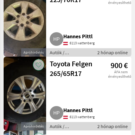
érvényesíthető
Hannes Pittl
6113 wattenberg
Autók /
2 hónap online
Apróhirdetés
Motorkerékpárok /
Toyota Felgen
900 €
Autó
265/65R17
ÁFA nem
érvényesíthető
Hannes Pittl
6113 wattenberg
Autók /
2 hónap online
Apróhirdetés
Motorkerékpárok /