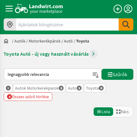
Ajánlatok böngészése
/
Autók / Motorkerékpárok
/
Autó
/
Toyota
Toyota Autó - új vagy használt vásárlás
Így van sorba rendezve a Landwirt.com-on
Szűrők
x
x
x
x
Autok Motorkerekparok
Auto
Toyota
x
Összes szűrő törlése
Lista
Rács