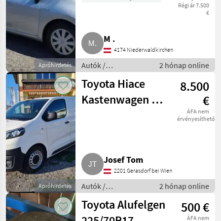
Régi ár 7.500
€
M .
4174 Niederwaldkirchen
Autók /
2 hónap online
Apróhirdetés
Motorkerékpárok /
Toyota Hiace
8.500
Autó
Kastenwagen 2.0
€
Diesel, Bj. 2017,
ÁFA nem
érvényesíthető
Euro 6
Josef Tom
2201 Gerasdorf bei Wien
Autók /
2 hónap online
Apróhirdetés
Motorkerékpárok /
Toyota Alufelgen
500 €
Autó
225/70R17
ÁFA nem