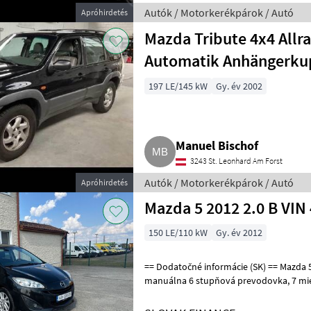
Autók / Motorkerékpárok / Autó
Apróhirdetés
Mazda Tribute 4x4 Allr
Automatik Anhängerku
197 LE/145 kW
Gy. év 2002
Manuel Bischof
3243 St. Leonhard Am Forst
Autók / Motorkerékpárok / Autó
Apróhirdetés
Mazda 5 2012 2.0 B VIN
150 LE/110 kW
Gy. év 2012
== Dodatočné informácie (SK) == Mazda 5, 3/2012, 2.0b , 179116 km,
manuálna 6 stupňová prevodovka, 7 miest na sedenie, klimatizácia, ,
multifunkčný volant, radio C