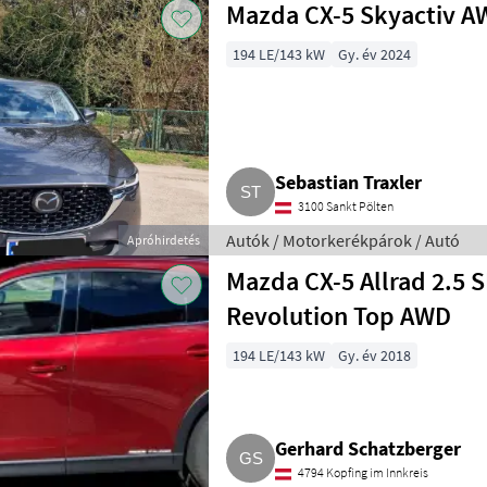
Mazda CX-5 Skyactiv A
194 LE/143 kW
Gy. év 2024
Sebastian Traxler
3100 Sankt Pölten
Autók / Motorkerékpárok / Autó
Apróhirdetés
Mazda CX-5 Allrad 2.5 
Revolution Top AWD
194 LE/143 kW
Gy. év 2018
Gerhard Schatzberger
4794 Kopfing im Innkreis