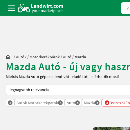
Ajá
/
Autók / Motorkerékpárok
/
Autó
/
Mazda
Mazda Autó - új vagy haszn
Márkás Mazda Autó gépek ellenőrzött eladóktól - elérhetők most!
Így van sorba rendezve a Landwirt.com-on
x
x
x
x
x
Autok Motorkerekparok
Auto
Mazda
Összes szűr