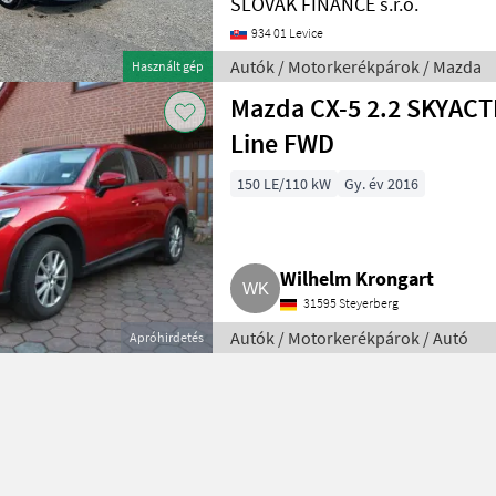
SLOVAK FINANCE s.r.o.
934 01 Levice
Autók / Motorkerékpárok / Mazda
Használt gép
Mazda CX-5 2.2 SKYACTI
Line FWD
150 LE/110 kW
Gy. év 2016
Wilhelm Krongart
31595 Steyerberg
Autók / Motorkerékpárok / Autó
Apróhirdetés