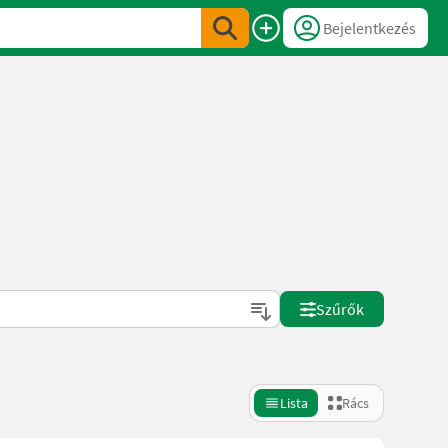
Bejelentkezés
Szűrők
Lista
Rács