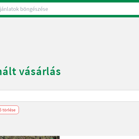
nlatok böngészése
ált vásárlás
ő törlése