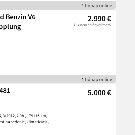
1 hónap online
ad Benzin V6
2.990 €
pplung
ÁFA nem érvényesíthető
1 hónap online
 481
5.000 €