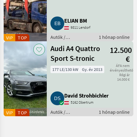
ELIAN BM
9811 Lendorf
Kereskedelmi
Autók /
1 hónap online
VIP
TOP
szolgáltató
Motorkerékpárok /
Audi A4 Quattro
12.500
Terepjáró
Sport S-tronic
€
ÁFA nem
177 LE/130 kW
Gy. év 2013
érvényesíthető
Régi ár
14.000 €
David Strohbichler
5162 Obertrum
Autók /
1 hónap online
VIP
TOP
Apróhirdetés
Motorkerékpárok /
Autó