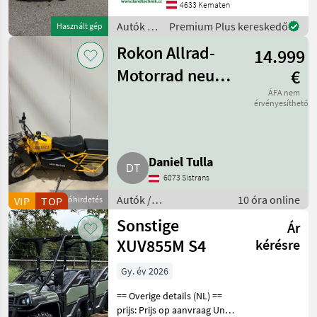
Alltagstauglichkeit, den
4633 Kematen
großzügigen Innenraum
Autók /
Premium Plus kereskedő
Használt gép
und eine umfangreiche
Motorkerékpárok
Ausstattung. Das
Rokon Allrad-
14.999
/ Ford
Motorrad neu
€
Trail-Breaker
ÁFA nem
érvényesíthető
Daniel Tulla
6073 Sistrans
Autók /
10 óra online
VIP
TOP
Apróhirdetés
Motorkerékpárok /
Sonstige
Ár
Motorkerékpár
XUV855M S4
kérésre
Gy. év 2026
== Overige details (NL) ==
prijs: Prijs op aanvraag Unit: