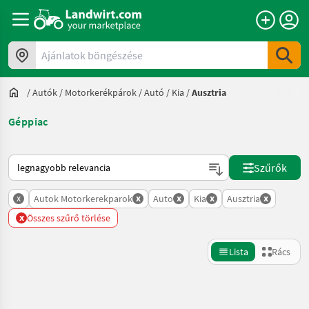
Ajánlatok böngészése
/
Autók / Motorkerékpárok
/
Autó
/
Kia
/
Ausztria
Géppiac
Így van sorba rendezve a Landwirt.com-on
Szűrők
x
x
x
x
x
Autok Motorkerekparok
Auto
Kia
Ausztria
x
Összes szűrő törlése
Lista
Rács