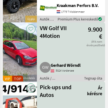
Stuk Kiepende achterbak:
Kraakman Perfors B.V.
Handmatig
aandrijvingstype: 2wd Half
1775 T Middenmeer
Doors for Basic OPS
Autók /
Premium Plus kereskedő
Új gép
Premium Protection Pac
Motorkerékpárok
VW Golf VII
9.900
/
Sonstige
4Motion
€
ÁFA nem
érvényesíthető
Gerhard Wörndl
5324 Vordersee
Autók /
Tegnap óta
VIP
TOP
Apróhirdetés
Motorkerékpárok /
Pick-ups und
Ár
Kombi
kérésre
Autos