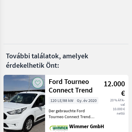
Mercedes
Ford
Fiat
Nissan
További találatok, amelyek
Mind a 19
érdekelhetik Önt:
megjelenítése
Ford Tourneo
MARKETPLACE
12.000
Connect Trend
Kereskedői
€
Marketplace
Apróhirdetések
ajánlatok
120 LE/88 kW
Gy. év 2020
20 % ÁFA-
val
10.000 €
Der gebrauchte Ford
nettó
Tourneo Connect Trend
L1H1 2, 2 t überzeugt durch
Wimmer GmbH
seine hohe