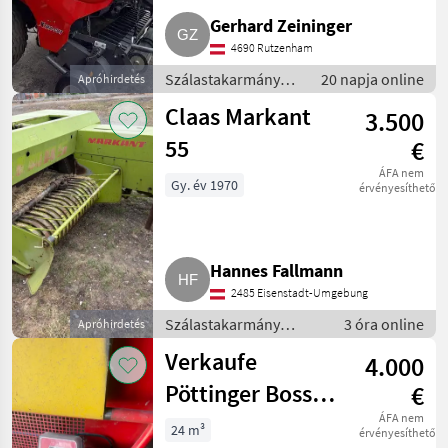
Gerhard Zeininger
4690 Rutzenham
Szálastakarmány
20 napja online
Apróhirdetés
betakarítók /
Claas Markant
3.500
Körbálázó
55
€
ÁFA nem
Gy. év 1970
érvényesíthető
Hannes Fallmann
2485 Eisenstadt-Umgebung
Szálastakarmány
3 óra online
Apróhirdetés
betakarítók / Kisbálázó
Verkaufe
4.000
Pöttinger Boss 1
€
Hochlader
ÁFA nem
24 m³
érvényesíthető