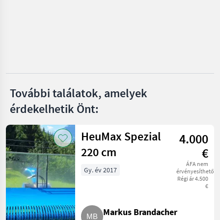
Pöttinger
Krone
Mengele
Strautmann
További találatok, amelyek
Claas
érdekelhetik Önt:
Mind a 36
megjelenítése
HeuMax Spezial
4.000
MARKETPLACE
220 cm
€
Kereskedői
ÁFA nem
Marketplace
Apróhirdetések
Gy. év 2017
ajánlatok
érvényesíthető
Régi ár 4.500
€
Markus Brandacher