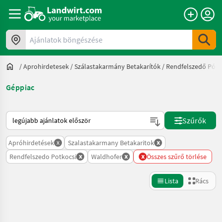
Ajánlatok böngészése
/
Aprohirdetesek
/
Szálastakarmány Betakarítók
/
Rendfelszedő Pótk
Géppiac
Így van sorba rendezve a Landwirt.com-on
Szűrők
x
x
Apróhirdetések
Szalastakarmany Betakaritok
x
x
x
Rendfelszedo Potkocsi
Waldhofer
Összes szűrő törlése
Lista
Rács