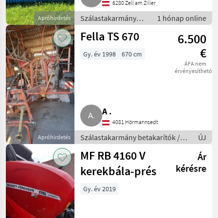
6280 Zell am Ziller
Szálastakarmány
1 hónap online
Apróhirdetés
betakarítók / Hegyi
Fella TS 670
6.500
gépesítés
€
Gy. év 1998
670 cm
ÁFA nem
érvényesíthető
A .
4081 Hörmannsedt
Szálastakarmány betakarítók /
ÚJ
Apróhirdetés
Rendsodró
MF RB 4160 V
Ár
kérésre
kerekbála-prés
Gy. év 2019