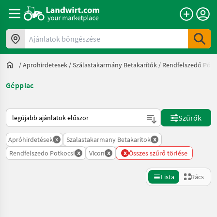
Ajánlatok böngészése
/
Aprohirdetesek
/
Szálastakarmány Betakarítók
/
Rendfelszedő Pótk
Géppiac
Így van sorba rendezve a Landwirt.com-on
Szűrők
x
x
Apróhirdetések
Szalastakarmany Betakaritok
x
x
x
Rendfelszedo Potkocsi
Vicon
Összes szűrő törlése
Lista
Rács