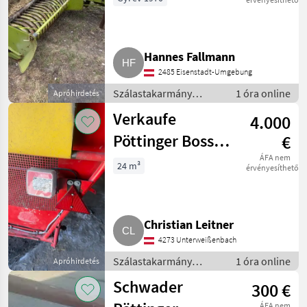
Hannes Fallmann
2485 Eisenstadt-Umgebung
Szálastakarmány
1 óra online
Apróhirdetés
betakarítók / Kisbálázó
Verkaufe
4.000
Pöttinger Boss 1
€
Hochlader
ÁFA nem
24 m³
érvényesíthető
Christian Leitner
4273 Unterweißenbach
Szálastakarmány
1 óra online
Apróhirdetés
betakarítók / Hegyi
Schwader
300 €
gépesítés
ÁFA nem