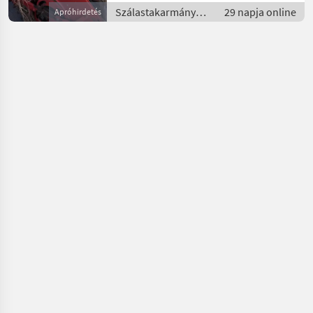
Szálastakarmány
29 napja online
Apróhirdetés
betakarítók /
Kisbálázó