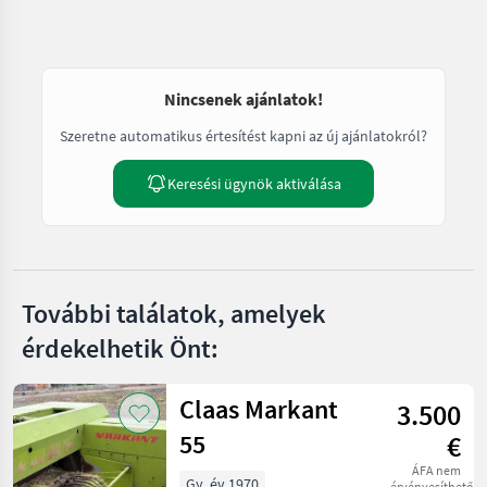
Nincsenek ajánlatok!
Szeretne automatikus értesítést kapni az új ajánlatokról?
Keresési ügynök aktiválása
További találatok, amelyek
érdekelhetik Önt:
Claas Markant
3.500
55
€
ÁFA nem
Gy. év 1970
érvényesíthető