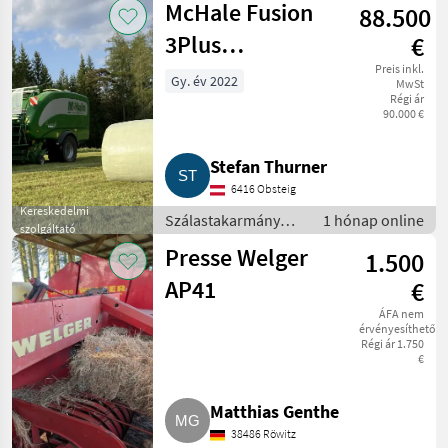
McHale Fusion
88.500
Rendkezelő
3Plus
€
Rundballenpresse
Preis inkl.
Gy. év 2022
MwSt
Régi ár
90.000 €
Stefan Thurner
6416 Obsteig
Kereskedelmi
Szálastakarmány
1 hónap online
szolgáltató
betakarítók /
Presse Welger
1.500
Körbálázó
AP41
€
ÁFA nem
érvényesíthető
Régi ár 1.750
€
Matthias Genthe
38486 Röwitz