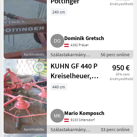
Pöttinger
érvényesíthető
240 cm
Dominik Gretsch
4162 Präuer
Szálastakarmány
56 perc online
Apróhirdetés
betakarítók /
KUHN GF 440 P
950 €
Rendsodró
Kreiselheuer,
ÁFA nem
érvényesíthető
Kreisler,
440 cm
gebraucht
Mario Komposch
9133 Sittersdorf
Szálastakarmány
33 perc online
Apróhirdetés
betakarítók /