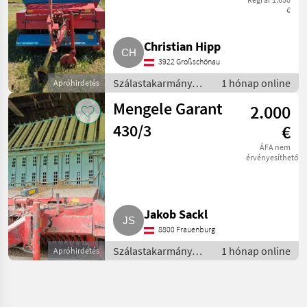
€
Christian Hipp
3922 Großschönau
Szálastakarmány
1 hónap online
Apróhirdetés
betakarítók /
Mengele Garant
2.000
Rendfelszedő
pótkocsi
430/3
€
ÁFA nem
érvényesíthető
Jakob Sackl
8800 Frauenburg
Szálastakarmány
1 hónap online
Apróhirdetés
betakarítók /
Rendfelszedő
pótkocsi