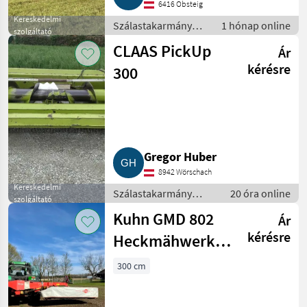
6416 Obsteig
Kereskedelmi
Szálastakarmány
1 hónap online
szolgáltató
betakarítók /
CLAAS PickUp
Ár
Körbálázó
kérésre
300
Gregor Huber
8942 Wörschach
Kereskedelmi
Szálastakarmány
20 óra online
szolgáltató
betakarítók / Egyéb
Kuhn GMD 802
Ár
szálastakarmány
betakarítók
kérésre
Heckmähwerk,
Mähwerk Claas,
300 cm
Krone, Pöttinger,
Heu