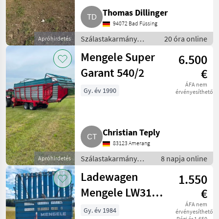
Thomas Dillinger
94072 Bad Füssing
Szálastakarmány
20 óra online
Apróhirdetés
betakarítók / Kasza
Mengele Super
6.500
Garant 540/2
€
ÁFA nem
Gy. év 1990
érvényesíthető
Christian Teply
83123 Amerang
Szálastakarmány
8 napja online
Apróhirdetés
betakarítók /
Ladewagen
1.550
Rendfelszedő
pótkocsi
Mengele LW310
€
Quadro
ÁFA nem
Gy. év 1984
érvényesíthető
Régi ár 1.650