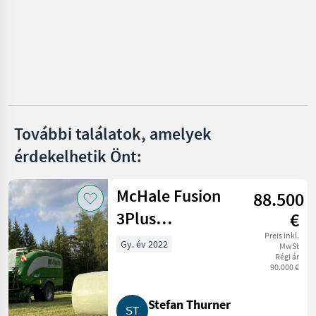
Pöttinger
Krone
Mengele
Strautmann
További találatok, amelyek
Claas
érdekelhetik Önt:
Mind a 35
megjelenítése
McHale Fusion
88.500
MARKETPLACE
3Plus
€
Kereskedői
Rundballenpresse
Preis inkl.
Marketplace
Apróhirdetések
Gy. év 2022
ajánlatok
MwSt
Régi ár
90.000 €
Stefan Thurner