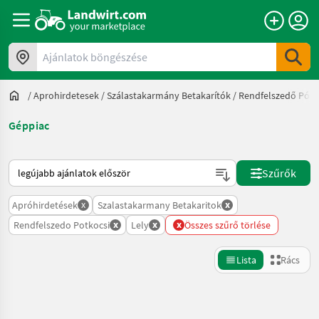
Ajánlatok böngészése
/
Aprohirdetesek
/
Szálastakarmány Betakarítók
/
Rendfelszedő Pótk
Géppiac
Így van sorba rendezve a Landwirt.com-on
Szűrők
x
x
Apróhirdetések
Szalastakarmany Betakaritok
x
x
x
Rendfelszedo Potkocsi
Lely
Összes szűrő törlése
Lista
Rács