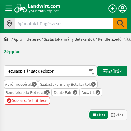
Ajánlatok böngészése
/
Aprohirdetesek
/
Szálastakarmány Betakarítók
/
Rendfelszedő Pótk
Géppiac
Így van sorba rendezve a Landwirt.com-on
Szűrők
x
x
Apróhirdetések
Szalastakarmany Betakaritok
x
x
x
Rendfelszedo Potkocsi
Deutz Fahr
Ausztria
x
Összes szűrő törlése
Lista
Rács