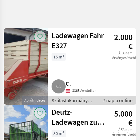
Keresés
pontosítása
Ladewagen Fahr
2.000
Kategória
Ország
Szűrők
5
1
E327
€
ÁFA nem
4 eredmény
15 m³
AKTUÁLIS
érvényesíthető
Visszaállítás
ÚTVONAL
megjelenítése
Mezőgazdasági
gépek/eszközök
C .
Szalastakarmany
Betakaritok
3363 Amstetten
Rendfelszedo
Szálastakarmány
7 napja online
Apróhirdetés
Potkocsi
betakarítók /
Deutz-
Deutz
5.000
Rendfelszedő
Fahr
pótkocsi
Ladewagen zu
€
KATEGÓRIA
verkaufen
ÁFA nem
KIVÁLASZTÁSA
30 m³
érvényesíthető