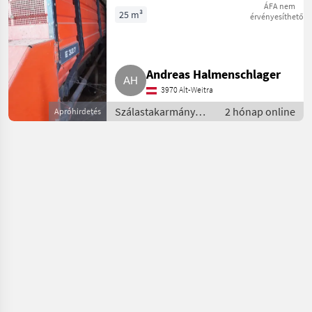
ÁFA nem
25 m³
érvényesíthető
Andreas Halmenschlager
3970 Alt-Weitra
Szálastakarmány
2 hónap online
Apróhirdetés
betakarítók /
Rendfelszedő
pótkocsi