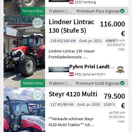
Profi GmbH
8230 Hartberg
#PoljoprivrednaTehnologijaZaProfesionalce
Traktori /
Premium Plus trgovac
Rabljeni stroj
Tim LT-PRO
Massey
Lindner Lintrac
116.000
Ferguson
130 (Stufe 5)
€
136 KS/100 kW
God. pr. 2021
495 h
sa PDV-om
102.654,87 €
neto
Lindner Lintrac 130 -Hauer
Frontladerkonsole -
Fronthydraulik -
Pyhrn Priel Landtechnik JPJ GmbH
Frontzapfwelle -2DW Vorne
-4DW Hinten Pogon: Pogon
4582 Spital am Pyhrn
na sve kotače (4x4),
Traktori /
Premium Gold trgovac
Rabljeni stroj
Automatska transmisija/ m
Lindner
Steyr 4120 Multi
79.500
€
117 KS/86 kW
God. pr. 2019
1500 h
sa PDV-om
70.353,98 €
**Verkaufe schönen Steyr
neto
4120 Multi Traktor** Ich
biete hier einen gut