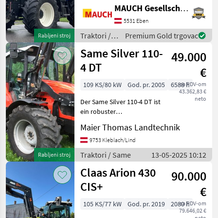
radnih sati, s konzolom
MAUCH Gesellschaft m.b.H. & Co.KG, Eben
prednjeg utovarivača
Hauer, gume: 540/65R34 i
5531 Eben
440/65R24, klima uređaj,
Traktori /
Premium Gold trgovac
Rabljeni stroj
prednja hidrau
New
Same Silver 110-
49.000
Holland
4 DT
€
109 KS/80 kW
God. pr. 2005
6588 h
sa PDV-om
43.362,83 €
neto
Der Same Silver 110-4 DT ist
ein robuster
Standardtraktor aus dem
Maier Thomas Landtechnik
Jahr 2005, der durch seine
leistungsstarken und
9753 Kleblach/Lind
vielseitigen Eigenschaften
Traktori / Same
13-05-2025 10:12
Rabljeni stroj
besticht. Mit einer Moto
Claas Arion 430
90.000
CIS+
€
105 KS/77 kW
God. pr. 2019
2080 h
sa PDV-om
79.646,02 €
neto