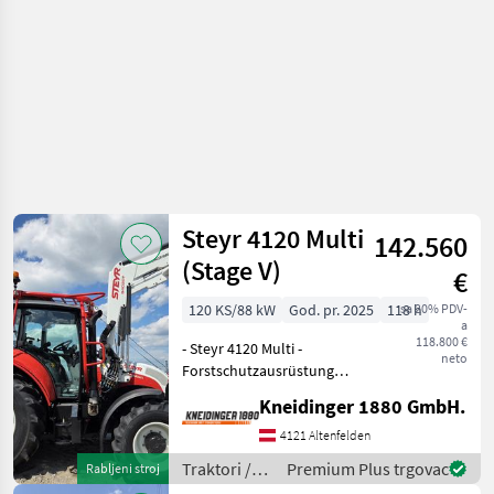
Steyr 4120 Multi
142.560
(Stage V)
€
120 KS/88 kW
God. pr. 2025
118 h
sa 20% PDV-
a
118.800 €
- Steyr 4120 Multi -
neto
Forstschutzausrüstung
"heavy" -
Kneidinger 1880 GmbH.
Bodenschutzplatte -
Tankschutz -
4121 Altenfelden
Seitenverkleidung für
Traktori /
Premium Plus trgovac
Rabljeni stroj
Motor, Getriebe und
Steyr