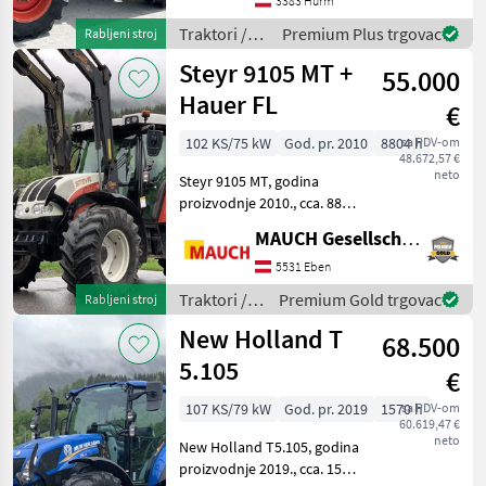
3383 Hürm
vorn * 3x HD-Steuervetile *
Hydraulische Lenkung *
Traktori /
Premium Plus trgovac
Rabljeni stroj
Radio * Z
Fendt
Steyr 9105 MT +
55.000
Hauer FL
€
102 KS/75 kW
God. pr. 2010
8804 h
sa PDV-om
48.672,57 €
neto
Steyr 9105 MT, godina
proizvodnje 2010., cca. 8804
radnih sati, gume:
MAUCH Gesellschaft m.b.H. & Co.KG, Eben
600/65R34 i 480/65R24 (cca.
70%), s prednjim
5531 Eben
utovarivačem Hauer POM
Traktori /
Premium Gold trgovac
Rabljeni stroj
90 s Hauer brzom spojkom,
Steyr
New Holland T
3
68.500
5.105
€
107 KS/79 kW
God. pr. 2019
1570 h
sa PDV-om
60.619,47 €
neto
New Holland T5.105, godina
proizvodnje 2019., cca. 1570