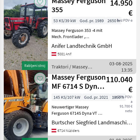
Massey Ferguson
14.950
355
€
53 KS/39 kW
God. pr. 1989
2650 h
bez PDV-a
Massey Ferguson 353 -4 mit
Mech. Frontlader ,
Schneeketten hinten und
Anifer Landtechnik GmbH
vorne , hinten neue Reifen
5081 Anif
Sehr wenig gebraucht
Vermittlung Pogon: Pogon
03-08-2025
Rabljeni stroj
Traktori / Massey
na sve kotače (4x4), Pl
13:35
Ferguson
Massey Ferguson
110.040
MF 6714 S Dyna-
€
VT Exclusive
145 KS/107 kW
God. pr. 2021
1350 h
sa 20% PDV-
a
(Stage V)
91.700 €
Neuwertiger Massey
neto
Ferguson 6714S Dyna VT S5
Exclusive Allradtraktor mit
Burtscher Siegfried Landmaschinen
145 PS, 4-Zylinder Motor, 50
6714 Nüziders
km/h Ausführung,
Stufenloses Getriebe,