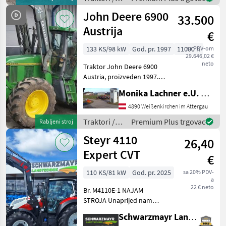
Vorglühanlage
New
John Deere 6900
Lichtmaschine 210A
33.500
Holland
Austrija
€
133 KS/98 kW
God. pr. 1997
11000 h
sa PDV-om
29.646,02 €
neto
Traktor John Deere 6900
Austria, proizveden 1997.
godine, snažan je i svestran
Monika Lachner e.U. Maschinenhandel
standardni traktor idealan
za razne poljoprivredne
4890 Weißenkirchen im Attergau
primjene. Opremljen
Traktori /
Premium Plus trgovac
Rabljeni stroj
turbomotorom od
John Deere
Steyr 4110
26,40
Expert CVT
€
110 KS/81 kW
God. pr. 2025
sa 20% PDV-
a
22 € neto
Br. M4110E-1 NAJAM
STROJA Unaprijed nam
trebaju sljedeće informacije:
Schwarzmayr Landtechnik GmbH - Gampern
- Za koje razdoblje vam je