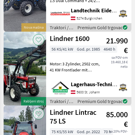
1.5 Dual Command + 24/24
Power Shuttle mjenjač s
Landtechnik Eidenhammer GmbH
powershiftom + Funkcija
Dynamic Start/Stop + Velika
5274 Burgkirchen
prednja osovina od 1, 5" +
Traktori /
Premium Gold trgovac
Nova mašina
Zaštita spr
New
Lindner 1600
21.990
Holland
€
56 KS/41 kW
God. pr. 1985
4640 h
sa PDV-om
19.460,18 €
Motor: 3 Zylinder, 2502 ccm,
neto
41 KW Frontlader mit
Schaufel, 4 STK Ketten
Anhängekupplung, Bolzen
Lagerhaus-Technik St. Johann
Anmeldegutachten nach
5600 St. Johann
Wunsch Motor wurde neu
abgedichtet, Wass
Traktori /
Premium Gold trgovac
Rabljeni stroj
Lindner
Lindner Lintrac
85.000
75 LS
€
75 KS/55 kW
God. pr. 2022
70 h
sa 20% PDV-