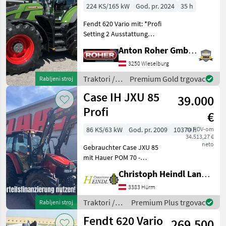
224 KS/165 kW
God. pr. 2024
35 h
Fendt 620 Vario mit: *Profi
Setting 2 Ausstattung
*Kraftstoffvorfilter beheitzt
Anton Roher GmbH (ACA Center Roher)
*Umkehrlüfter *Planeten-
Hinterachse *hydr.
3250 Wieselburg
Oberlenker
Traktori /
Premium Gold trgovac
Rabljeni stroj
*Frontkraftheber mit La
Fendt
Case IH JXU 85
39.000
Profi
€
86 KS/63 kW
God. pr. 2009
10370 h
sa PDV-om
34.513,27 €
neto
Gebrauchter Case JXU 85
mit Hauer POM 70 -
Druckluftbremse - 3
Christoph Heindl Landtechnik GmbH, Inning
Zapfwellengeschwindigkeiten
+ Wegzapfwelle - Hauer
3383 Hürm
Fronthydraulik mit
Traktori /
Premium Plus trgovac
Rabljeni stroj
Unterzug - abgebildete Ha
Case IH
Fendt 620 Vario
269.500