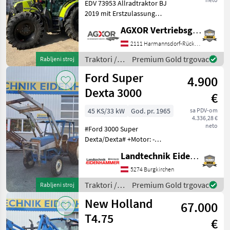
EDV 73953 Allradtraktor BJ
2019 mit Erstzulassung
08.03.2019 - mit Hexashift
AGXOR Vertriebsgesellschaft Ost GmbH
Getriebe 24x24 - mit Power
Shuttle - mit 40 km/h
2111 Harmannsdorf-Rückersdorf
Bauartgeschwindigkeit - mit
Traktori /
Premium Gold trgovac
Rabljeni stroj
Claas
Ford Super
4.900
Dexta 3000
€
45 KS/33 kW
God. pr. 1965
sa PDV-om
4.336,28 €
neto
#Ford 3000 Super
Dexta/Dexta# +Motor: -
Ford, četverotaktni,
Landtechnik Eidenhammer GmbH
trocilindrični, linijski
atmosferski motor s
5274 Burgkirchen
izravnim ubrizgavanjem
Traktori /
Premium Gold trgovac
Rabljeni stroj
+Mjenjač: -Ford mjenjač s
Ford
New Holland
rasponom b
67.000
T4.75
€