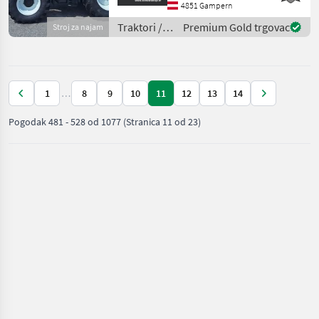
potreban stroj? - Koliko sati
4851 Gampern
ćete ga otprilike koristiti? -
Traktori /
Premium Gold trgovac
Stroj za najam
Tr
Steyr
1
…
8
9
10
11
12
13
14
Pogodak
481
-
528
od
1077
(Stranica 11 od 23)