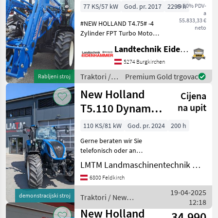
77 KS/57 kW
God. pr. 2017
2295 h
sa 20% PDV-
a
55.833,33 €
#NEW HOLLAND T4.75# -4
neto
Zylinder FPT Turbo Motor
mit 3, 4lt Hubraum und 77
Landtechnik Eidenhammer GmbH
PS -24/24 Getriebe mit 2-
fach Lastschaltung -
5274 Burgkirchen
Powershuttle -2
Traktori /
Premium Gold trgovac
Rabljeni stroj
Zwischenachssteuergeräte -
New
New Holland
Cijena
Holland
T5.110 Dynamic
na upit
Command
110 KS/81 kW
God. pr. 2024
200 h
(Stage V)
Gerne beraten wir Sie
telefonisch oder an
unserem Standort in
LMTM Landmaschinentechnik Müller
Feldkirch/Österreich. An
6800 Feldkirch
unserem Standort können
wir Ihnen den New Holland
19-04-2025
demonstracijski stroj
Traktori / New
Traktor ausführlich vorstel
12:18
Holland
New Holland
34.990