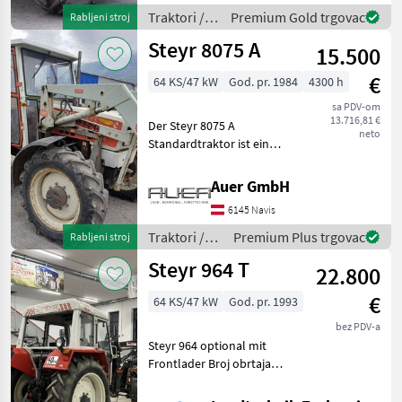
ein persönliches
Traktori /
Premium Gold trgovac
Rabljeni stroj
Beratungsgespr
Massey
Steyr 8075 A
15.500
Ferguson
€
64 KS/47 kW
God. pr. 1984
4300 h
sa PDV-om
13.716,81 €
Der Steyr 8075 A
neto
Standardtraktor ist ein
zuverlässiges Modell aus
dem Jahr 1984, das sich
Auer GmbH
durch seine robuste
6145 Navis
Bauweise und vielseitige
Ausstattung auszeichnet.
Traktori /
Premium Plus trgovac
Rabljeni stroj
Mit e
Steyr
Steyr 964 T
22.800
€
64 KS/47 kW
God. pr. 1993
bez PDV-a
Steyr 964 optional mit
Frontlader Broj obrtaja
priključnog vratila/ kardana
(o/m): Broj obrtaja