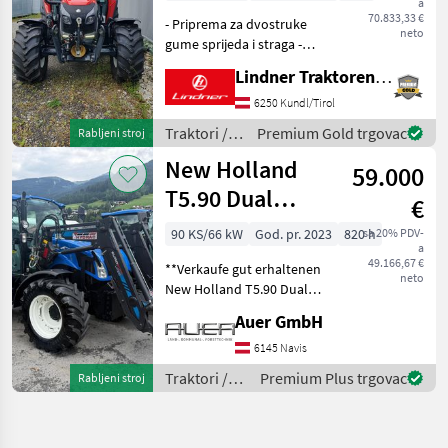
a
70.833,33 €
- Priprema za dvostruke
neto
gume sprijeda i straga -
Gumeni blatobrani umjesto
Lindner Traktorenwerk GesmbH
blatobrana Lintrac dizajna -
TracLink panoramska
6250 Kundl/Tirol
kabina s klima uređajem i
Traktori /
Premium Gold trgovac
Rabljeni stroj
LED stražnjim
Lindner
New Holland
59.000
T5.90 Dual
€
Command
90 KS/66 kW
God. pr. 2023
820 h
sa 20% PDV-
a
49.166,67 €
**Verkaufe gut erhaltenen
neto
New Holland T5.90 Dual
Command Traktor** Zum
Auer GmbH
Verkauf steht ein besonders
gut erhaltener
6145 Navis
Standardtraktor der Marke
Traktori /
Premium Plus trgovac
Rabljeni stroj
New Holland, Modell T5
New
Holland