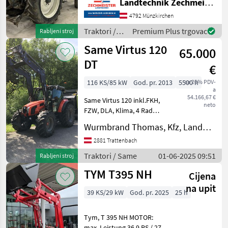
Landtechnik Zechmeister GmbH & Co KG
priključnog vratila:
4792 Münzkirchen
540/540E/1000/1000E,
Maksimalna brzina km/h:
Traktori /
Premium Plus trgovac
Rabljeni stroj
Brzi
Steyr
Same Virtus 120
65.000
DT
€
116 KS/85 kW
God. pr. 2013
5500 h
sa 20% PDV-
a
54.166,67 €
Same Virtus 120 inkl.FKH,
neto
FZW, DLA, Klima, 4 Rad
Bremse, Frontlader Trima
Wurmbrand Thomas, Kfz, Landmaschinen, Reparatur
4.1 mit elektrischen
Einhebelsteuergerät, hydr.
2881 Trattenbach
Oberlenker. Neuer
Traktori / Same
01-06-2025 09:51
Rabljeni stroj
Originaler Tauschmotor. P
TYM T395 NH
Cijena
na upit
39 KS/29 kW
God. pr. 2025
25 h
Tym, T 395 NH MOTOR:
max. Leistung 36.9 PS / 27.5