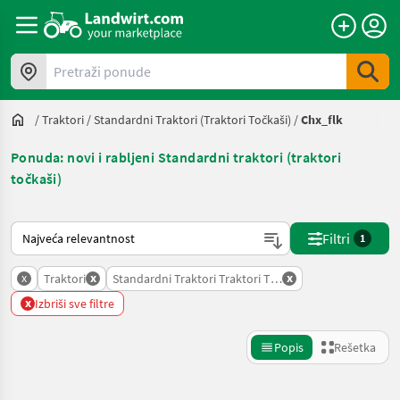
Pretraži ponude
/
Traktori
/
Standardni Traktori (traktori Točkaši)
/
Chx_flk
Ponuda: novi i rabljeni Standardni traktori (traktori
točkaši)
Tako se sortira na Landwirt.com
Filtri
1
x
x
x
Traktori
Standardni Traktori Traktori Tockasi
x
Izbriši sve filtre
Popis
Rešetka