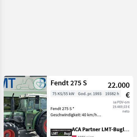
Fendt
Fendt 275 S
22.000
€
75 KS/55 kW
God. pr. 1993
19382 h
sa PDV-om
19.469,03 €
Fendt 275 S *
neto
Geschwindigkeit: 40 km/h *
Arbeitsscheinwerfer: 2x
hinten *
ACA Partner LMT-Bugl GmbH
Arbeitsscheinwerfer: 4x