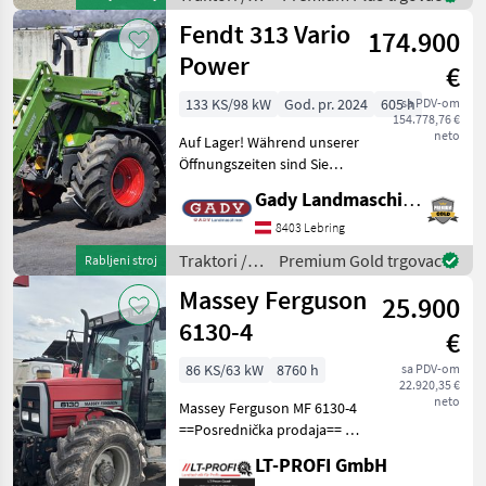
Steyr
Fendt 313 Vario
174.900
Power
€
133 KS/98 kW
God. pr. 2024
605 h
sa PDV-om
154.778,76 €
neto
Auf Lager! Während unserer
Öffnungszeiten sind Sie
jederzeit herzlich dazu
Gady Landmaschinen GmbH
eingeladen, unsere Modelle
vor Ort zu besichtigen. Für
8403 Lebring
ein persönliches
Traktori /
Premium Gold trgovac
Rabljeni stroj
Beratungsgespr
Fendt
Massey Ferguson
25.900
6130-4
€
86 KS/63 kW
8760 h
sa PDV-om
22.920,35 €
neto
Massey Ferguson MF 6130-4
==Posrednička prodaja== -
Dostupno odmah Stroj
LT-PROFI GmbH
dostupan za pregled u #LT-