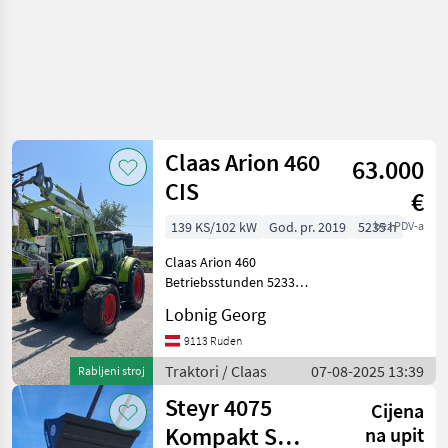
Claas Arion 460
63.000
CIS
€
139 KS/102 kW
God. pr. 2019
5235 h
bez PDV-a
Claas Arion 460
Betriebsstunden 5233
Baujahr 2019 Technisch
Lobnig Georg
einwandfrei gefederte
Vorderachse Klimaanlage
9113 Ruden
Frontzapfwelle
Traktori / Claas
07-08-2025 13:39
Rabljeni stroj
Kabinenfederung
Steyr 4075
Frontlader Euroau
Cijena
Kompakt S
na upit