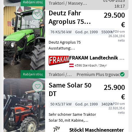
01-08-2025
Rabljeni stroj
Traktori / Massey
Gefederte Vorderachse,
18:17
Ferguson
Deutz Fahr
29.500
Agroplus 75
€
Edelweiß
76 KS/56 kW
God. pr. 1999
5500 h
sa PDV-om
26.106,19 €
neto
Deutz Agroplus 75
Ausstattung:
Fronthydraulik,
FRAKAM Landtechnik GmbH
Frontladerkonsole, 3
Lastschaltstufen, Bereifung
4596 Steinbach / Steyr
Neuwertig. Weitere infos
Traktori /
Premium Plus trgovac
Rabljeni stroj
unter: - Pogon: Pogon na
Deutz Fahr
Same Solar 50
sve kotače (4x4)
25.900
DT
€
50 KS/37 kW
God. pr. 1999
3402 h
sa PDV-om
22.920,35 €
neto
Sehr schöner Same Traktor
Solar 50, mit Kabine,
Einhebelsteuergerät, ,
Stöckl Maschinencenter
Schneeketten hinten und