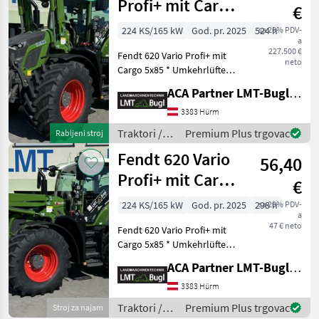
Profi+ mit Cargo
€
5x85
224 KS/165 kW
God. pr. 2025
524 h
sa 20% PDV-
a
227.500 €
Fendt 620 Vario Profi+ mit
neto
Cargo 5x85 * Umkehrlüfter *
Dreipunkt Kat2/3 * EHR
ACA Partner LMT-Bugl GmbH
Regelung Kraftheber DW *
Hydraulischer Oberlenker
3383 Hürm
Kat3/2 * Frontkraftheber
Traktori /
Premium Plus trgovac
Rabljeni stroj
Lage/En
Fendt
Fendt 620 Vario
56,40
Profi+ mit Cargo
€
5x85
224 KS/165 kW
God. pr. 2025
298 h
sa 20% PDV-
a
47 € neto
Fendt 620 Vario Profi+ mit
Cargo 5x85 * Umkehrlüfter *
Dreipunkt Kat2/3 * EHR
ACA Partner LMT-Bugl GmbH
Regelung Kraftheber DW *
Hydraulischer Oberlenker
3383 Hürm
Kat3/2 * Frontkraftheber
Traktori /
Premium Plus trgovac
Stroj za najam
Lage/En