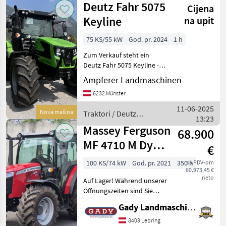
Deutz Fahr 5075
Kraftstofftank - Kabinen
Cijena
Keyline
na upit
75 KS/55 kW
God. pr. 2024
1 h
Zum Verkauf steht ein
Deutz Fahr 5075 Keyline -
zuverlässig, effizient und
Ampferer Landmaschinen
ideal für den vielseitigen
6232 Münster
Einsatz auf kleineren bis
mittleren Betrieben. Der
11-06-2025
Nova mašina
Traktori / Deutz
Keyline
13:23
Fahr
Massey Ferguson
68.900
MF 4710 M Dyna-
€
2 Kabine
100 KS/74 kW
God. pr. 2021
350 h
sa PDV-om
60.973,45 €
neto
Auf Lager! Während unserer
Öffnungszeiten sind Sie
jederzeit herzlich dazu
Gady Landmaschinen GmbH
eingeladen, unsere Modelle
vor Ort zu besichtigen. Für
8403 Lebring