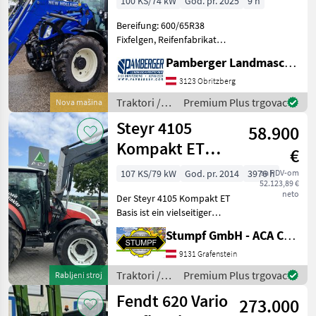
100 KS/74 kW
God. pr. 2025
9 h
Bereifung: 600/65R38
Fixfelgen, Reifenfabrikat
VREDESTEIN, 480/65R28
Pamberger Landmaschinentechnik GmbH
Fixfelgen Kraftstofftank
abschließbar 176 Ah
3123 Obritzberg
Batterie, elektrischer
Traktori /
Premium Plus trgovac
Nova mašina
Hauptschalter Heizflansch
New
Steyr 4105
58.900
Holland
Kompakt ET
€
Basis
107 KS/79 kW
God. pr. 2014
3976 h
sa PDV-om
52.123,89 €
neto
Der Steyr 4105 Kompakt ET
Basis ist ein vielseitiger
Standardtraktor, der sich
Stumpf GmbH - ACA Center Stumpf
ideal für eine Vielzahl von
landwirtschaftlichen
9131 Grafenstein
Anwendungen eignet.
Traktori /
Premium Plus trgovac
Rabljeni stroj
Ausgestattet mit
Steyr
Fendt 620 Vario
273.000