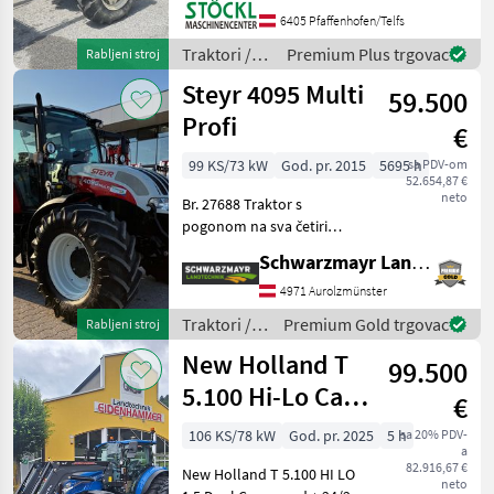
vorne, 3400
6405 Pfaffenhofen/Telfs
Betriebsstunden . (A)
Traktori /
Premium Plus trgovac
Rabljeni stroj
Pogon: Pogon na sve
Same
Steyr 4095 Multi
kotače (4x4), Kon
59.500
Profi
€
99 KS/73 kW
God. pr. 2015
5695 h
sa PDV-om
52.654,87 €
neto
Br. 27688 Traktor s
pogonom na sva četiri
kotača - Prva registracija:
Schwarzmayr Landtechnik GmbH - Aurolzmünster
28. svibnja 2015. - Radni
sati: 5695 - S 4-cilindričnim
4971 Aurolzmünster
common rail
Traktori /
Premium Gold trgovac
Rabljeni stroj
turbodizelskim motorom s
Steyr
New Holland T
99.500
5.100 Hi-Lo Cab
€
1.5 Full Oprema
106 KS/78 kW
God. pr. 2025
5 h
sa 20% PDV-
a
82.916,67 €
New Holland T 5.100 HI LO
neto