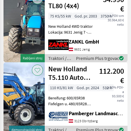
TL80 (4x4)
€
75 KS/55 kW
God. pr. 2003
3750 h
sa PDV-om
30.964,60 €
neto
New Holland 4WD traktor
Lokacija: 9631 Jenig 7 -
Godina proizvodnje: 2003. -
ZANKL GmbH
Otprilike 3.750 radnih sati -
75 KS - Četverocilindrični
9631 Jenig
motor - Kabina s
Traktori /
Premium Plus trgovac
Rabljeni stroj
ventilacijom
New
New Holland
112.200
Holland
T5.110 Auto
€
Command
110 KS/81 kW
God. pr. 2024
512 h
sa 20% PDV-
a
(Stage V)
93.500 €
Bereifung: 600/65R38
neto
Fixfelgen u. 480/65R28
Fixfelgen Kraftstofftank
Pamberger Landmaschinentechnik GmbH
abschließbar 176 Ah
Batterie, elektrischer
3123 Obritzberg
Hauptschalter
Traktori /
Premium Plus trgovac
demonstracijski stroj