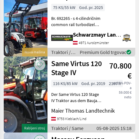
(Stage V)
75 KS/55 kW
God. pr. 2025
Br. 69226S - s 4-cilindričnim
common rail turbodizel
motorom obujma 3, 4 litre
Schwarzmayr Landtechnik GmbH - Aurolzmünster
Nazivna snaga 75 KS - sa
spremnikom goriva od 90
4971 Aurolzmünster
litara - s 12/12 mjenjačem
Traktori /
Premium Gold trgovac
Nova mašina
za vožnju
Steyr
Same Virtus 120
70.800
Stage IV
€
116 KS/85 kW
God. pr. 2019
2167 h
sa 20% PDV-
a
59.000 €
Der Same Virtus 120 Stage
neto
IV Traktor aus dem Baujahr
2019 ist ein leistungsstarkes
Maier Thomas Landtechnik
und vielseitiges
landwirtschaftliches
9753 Kleblach/Lind
Fahrzeug, das sich ideal für
Traktori / Same
05-08-2025 15:18
Rabljeni stroj
verschiedene la