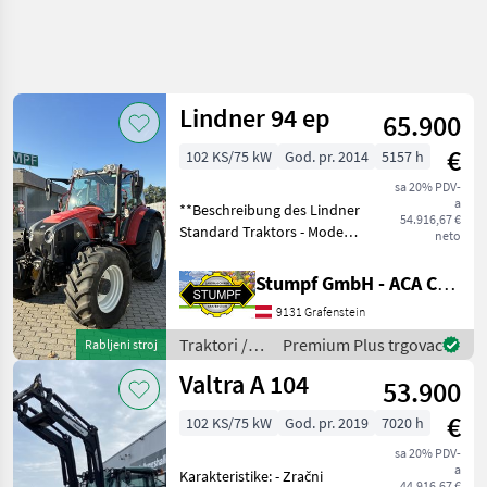
Precizirajte
pretragu
Lindner 94 ep
65.900
Kategorija
Država
Filtri
3
€
102 KS/75 kW
God. pr. 2014
5157 h
Prikaži
sa 20% PDV-
TRENUTNA
Poništi
1.077
a
**Beschreibung des Lindner
STAZA
54.916,67 €
rezultata
Standard Traktors - Modell
neto
Poljoprivredna
2014** Der Lindner
tehnika
Standard Traktor, Baujahr
Stumpf GmbH - ACA Center Stumpf
Traktori
2014, ist ein
9131 Grafenstein
leistungsstarkes und
Standardni
Traktori
vielseitiges landwirtschaftl
Traktori /
Premium Plus trgovac
Rabljeni stroj
Traktori
Lindner
Tockasi
Valtra A 104
53.900
ODABERITE
€
102 KS/75 kW
God. pr. 2019
7020 h
KATEGORIJU
sa 20% PDV-
a
Steyr
237
Karakteristike: - Zračni
44.916,67 €