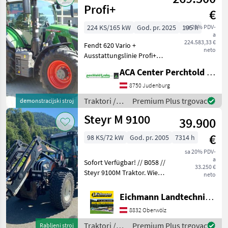
Profi+
€
224 KS/165 kW
God. pr. 2025
195 h
sa 20% PDV-
a
224.583,33 €
Fendt 620 Vario +
neto
Ausstattungslinie Profi+
Setting2 + Umkehrlüfter +
ACA Center Perchtold - Perchtold & Sohn GmbH
Kraftstoffvorfilter beheizt +
Vorwärmpaket + EHR-
8750 Judenburg
Regelung Kraftheber
Traktori /
Premium Plus trgovac
demonstracijski stroj
DW/Entlastung + hydra
Fendt
Steyr M 9100
39.900
€
98 KS/72 kW
God. pr. 2005
7314 h
sa 20% PDV-
a
Sofort Verfügbar! // B058 //
33.250 €
Steyr 9100M Traktor. Wie
neto
vom Kunden, in gutem
Zustand. Ausstattung &
Eichmann Landtechnik GmbH
Details: - Getriebe
8832 Oberwölz
Synchronsatz V/R erneuert
inkl. Rechnun
Traktori /
Premium Plus trgovac
Rabljeni stroj