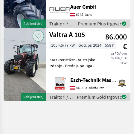
erhaltenen Steyr 4120 Multi
Auer GmbH
Traktor zum Verkauf an.
6145 Navis
Dieses leistungsstarke
Modell aus dem B
Traktori /
Premium Plus trgovac
Rabljeni stroj
Steyr
Valtra A 105
86.000
€
105 KS/77 kW
God. pr. 2024
558 h
sa PDV-om
76.106,19 €
Karakteristike: - Austrijsko
neto
izdanje - Prednja poluga -
Prednje priključno vratilo -
1x dvosmjerni prednji
Esch-Technik Maschinenhandels GmbH, Vertriebszentrum Süd
hidraulički ventil - 3x
8401 Kalsdorf/Graz
dvosmjerni stražnji
hidraulički v
Traktori /
Premium Gold trgovac
Rabljeni stroj
Valtra