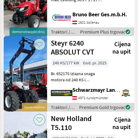
kW, umweltfreundlicher
Dieselmotor, Yanmar, 3
Bruno Beer Ges.m.b.H.
Zylinder, 1642 cmü;
2601 Sollenau
Abgasstufe 5; ANTRIEB:
stufenloses Hydro
Traktori /
Premium Plus trgovac
demonstracijski stroj
TYM
Steyr 6240
Cijena
ABSOLUT CVT
na upit
240 KS/177 kW
God. pr. 2025
Br. 65217S Izlazna snaga
motora od 240 KS i
pojačanje od 260 KS 6-
Schwarzmayr Landtechnik GmbH - Aurolzmünster
cilindrični motor s
obujmom od 6, 7 litara i
4971 Aurolzmünster
standardom emisija Stage V
Traktori /
Premium Gold trgovac
Nova mašina
Kontinuirano varijabilni m
Steyr
New Holland
Cijena
T5.110
na upit